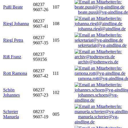
08237
Pußl Beate
107
9607-26
beate.pussl@vg-aindling.de
08237
Riegl Johanna
108
9607-41
johanna.riegl@aindling.de
08237
Riegl Petra
105
9607-35
sekretariat@vg-aindling.de
08237
Riß Franz
959156
archiv@todtenweis.de
08237
Rott Ramona
111
9607-42
ramona.rott@vg-aindling.d
Schön
08237
102
Johannes
9607-23
johannes.schoen@vg-
aindling.de
Schreier
08237
005
Manuela
9607-19
manuela.schreier@vg-
aindling.de