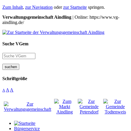
Zum Inhalt
,
zur Navigation
oder
zur Startseite
springen.
Verwaltungsgemeinschaft Aindling
| Online: https://www.vg-
aindling.de/
Suche VGem
suchen
Schriftgröße
A
A
A
Bürgerservice