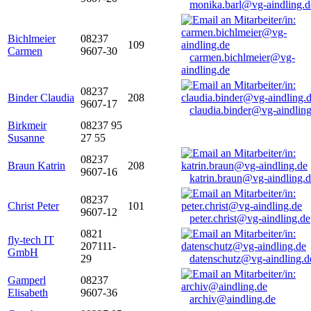
monika.barl@vg-aindling.d
Bichlmeier
08237
109
Carmen
9607-30
carmen.bichlmeier@vg-
aindling.de
08237
Binder Claudia
208
9607-17
claudia.binder@vg-aindling
Birkmeir
08237 95
Susanne
27 55
08237
Braun Katrin
208
9607-16
katrin.braun@vg-aindling.
08237
Christ Peter
101
9607-12
peter.christ@vg-aindling.de
0821
fly-tech IT
207111-
GmbH
29
datenschutz@vg-aindling.d
Gamperl
08237
Elisabeth
9607-36
archiv@aindling.de