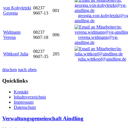
von Kobyletzki
08237
001
Georgia
9607-13
georgia.von-kobyletzki@vg
aindling.de
Widmann
08237
006
Verena
9607-18
verena.widmann@vg-
aindling.de
08237
Wittkopf Julia
205
9607-35
julia.wittkopf@aindling.de
drucken
nach oben
Quicklinks
Kontakt
Inhaltsverzeichnis
Impressum
Datenschutz
Verwaltungsgemeinschaft Aindling