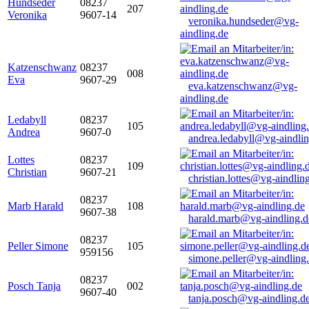
Hundseder
08237
207
Veronika
9607-14
veronika.hundseder@vg-
aindling.de
Katzenschwanz
08237
008
Eva
9607-29
eva.katzenschwanz@vg-
aindling.de
Ledabyll
08237
105
Andrea
9607-0
andrea.ledabyll@vg-aindli
Lottes
08237
109
Christian
9607-21
christian.lottes@vg-aindlin
08237
Marb Harald
108
9607-38
harald.marb@vg-aindling.d
08237
Peller Simone
105
959156
simone.peller@vg-aindling
08237
Posch Tanja
002
9607-40
tanja.posch@vg-aindling.d