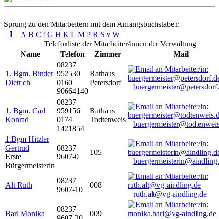
Sprung zu den Mitarbeitern mit dem Anfangsbuchstaben:
1
A
B
C
f
G
H
K
L
M
P
R
S
v
W
Telefonliste der Mitarbeiter/innen der Verwaltung
Name
Telefon
Zimmer
Mail
08237
1. Bgm. Binder
952530
Rathaus
Dietrich
0160
Petersdorf
buergermeister@petersdorf
90664140
08237
1. Bgm. Carl
959156
Rathaus
Konrad
0174
Todtenweis
buergermeister@todtenweis
1421854
1.Bgm Hitzler
Gertrud
08237
105
Erste
9607-0
buergermeisterin@aindling
Bürgermeisterin
08237
Alt Ruth
008
9607-10
ruth.alt@vg-aindling.de
08237
Barl Monika
009
9607-20