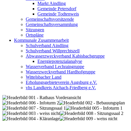
Markt Aindling
Gemeinde Petersdorf
Gemeinde Todtenweis
Gemeinschaftsvorsitzende
Gemeinschaftsversammlung
Sitzungen
Ortspläne
Kommunale Zusammenarbeit
Schulverband Aindling
Schulverband Willprechtszell
Abwasserzweckverband Kabisbachgruppe
Energiepotenzialanalyse
Wasserverband Lechraingruppe
Wasserzweckverband Hardhofgruppe
Wittelsbacher Land
Erholungsgebieteverein Augsburg e.V.
vhs Landkreis Aichach-Friedberg e.V.