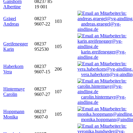
Ganshorn
08237 85
Albertine
19 001
Grägel
08237
103
Andreas
9607-22
andreas.graegel@vg-
aindling.de
Greifenegger
08237
105
Karin
952530
karin.greifenegger@vg-
aindling.de
Haberkorn
08237
206
Vera
9607-15
vera.haberkorn@vg-aindlin
Hintermayr
08237
107
Carolin
9607-27
carolin.hintermayr@vg-
aindling.de
Hoppmann
08237
105
Monika
9607-0
monika.hoppmann@aindlin