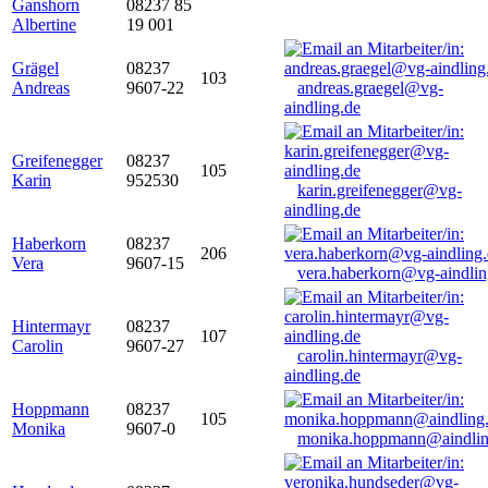
Ganshorn
08237 85
Albertine
19 001
Grägel
08237
103
Andreas
9607-22
andreas.graegel@vg-
aindling.de
Greifenegger
08237
105
Karin
952530
karin.greifenegger@vg-
aindling.de
Haberkorn
08237
206
Vera
9607-15
vera.haberkorn@vg-aindlin
Hintermayr
08237
107
Carolin
9607-27
carolin.hintermayr@vg-
aindling.de
Hoppmann
08237
105
Monika
9607-0
monika.hoppmann@aindlin