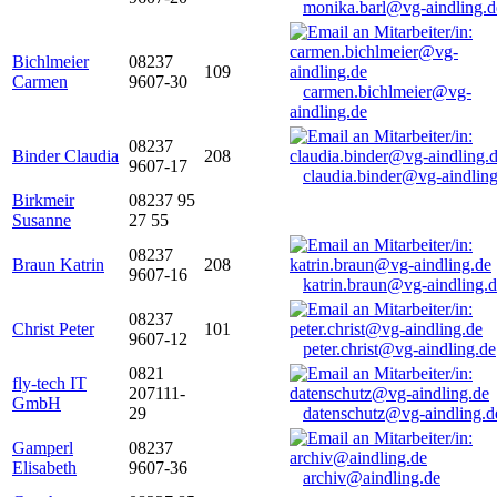
monika.barl@vg-aindling.d
Bichlmeier
08237
109
Carmen
9607-30
carmen.bichlmeier@vg-
aindling.de
08237
Binder Claudia
208
9607-17
claudia.binder@vg-aindling
Birkmeir
08237 95
Susanne
27 55
08237
Braun Katrin
208
9607-16
katrin.braun@vg-aindling.
08237
Christ Peter
101
9607-12
peter.christ@vg-aindling.de
0821
fly-tech IT
207111-
GmbH
29
datenschutz@vg-aindling.d
Gamperl
08237
Elisabeth
9607-36
archiv@aindling.de