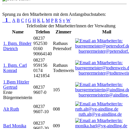
Sprung zu den Mitarbeitern mit dem Anfangsbuchstaben:
1
A
B
C
f
G
H
K
L
M
P
R
S
v
W
Telefonliste der Mitarbeiter/innen der Verwaltung
Name
Telefon
Zimmer
Mail
08237
1. Bgm. Binder
952530
Rathaus
Dietrich
0160
Petersdorf
buergermeister@petersdorf
90664140
08237
1. Bgm. Carl
959156
Rathaus
Konrad
0174
Todtenweis
buergermeister@todtenweis
1421854
1.Bgm Hitzler
Gertrud
08237
105
Erste
9607-0
buergermeisterin@aindling
Bürgermeisterin
08237
Alt Ruth
008
9607-10
ruth.alt@vg-aindling.de
08237
Barl Monika
009
9607-20