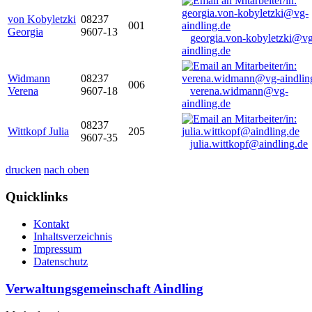
von Kobyletzki
08237
001
Georgia
9607-13
georgia.von-kobyletzki@vg
aindling.de
Widmann
08237
006
Verena
9607-18
verena.widmann@vg-
aindling.de
08237
Wittkopf Julia
205
9607-35
julia.wittkopf@aindling.de
drucken
nach oben
Quicklinks
Kontakt
Inhaltsverzeichnis
Impressum
Datenschutz
Verwaltungsgemeinschaft Aindling