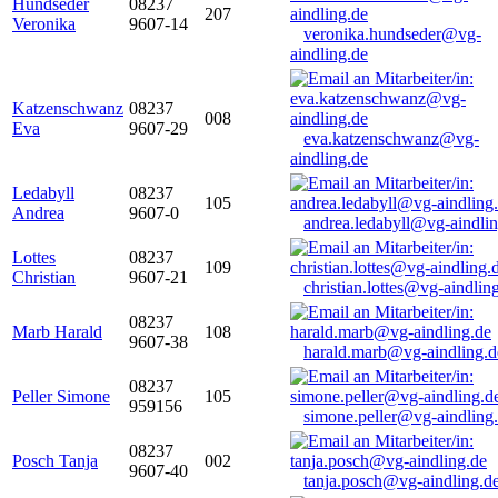
Hundseder
08237
207
Veronika
9607-14
veronika.hundseder@vg-
aindling.de
Katzenschwanz
08237
008
Eva
9607-29
eva.katzenschwanz@vg-
aindling.de
Ledabyll
08237
105
Andrea
9607-0
andrea.ledabyll@vg-aindli
Lottes
08237
109
Christian
9607-21
christian.lottes@vg-aindlin
08237
Marb Harald
108
9607-38
harald.marb@vg-aindling.d
08237
Peller Simone
105
959156
simone.peller@vg-aindling
08237
Posch Tanja
002
9607-40
tanja.posch@vg-aindling.d