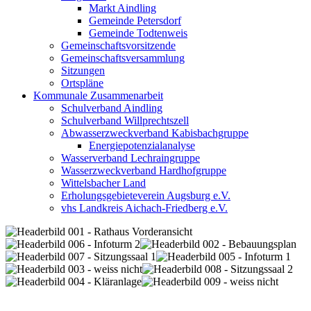
Markt Aindling
Gemeinde Petersdorf
Gemeinde Todtenweis
Gemeinschaftsvorsitzende
Gemeinschaftsversammlung
Sitzungen
Ortspläne
Kommunale Zusammenarbeit
Schulverband Aindling
Schulverband Willprechtszell
Abwasserzweckverband Kabisbachgruppe
Energiepotenzialanalyse
Wasserverband Lechraingruppe
Wasserzweckverband Hardhofgruppe
Wittelsbacher Land
Erholungsgebieteverein Augsburg e.V.
vhs Landkreis Aichach-Friedberg e.V.