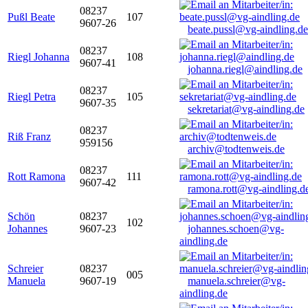
08237
Pußl Beate
107
9607-26
beate.pussl@vg-aindling.de
08237
Riegl Johanna
108
9607-41
johanna.riegl@aindling.de
08237
Riegl Petra
105
9607-35
sekretariat@vg-aindling.de
08237
Riß Franz
959156
archiv@todtenweis.de
08237
Rott Ramona
111
9607-42
ramona.rott@vg-aindling.d
Schön
08237
102
Johannes
9607-23
johannes.schoen@vg-
aindling.de
Schreier
08237
005
Manuela
9607-19
manuela.schreier@vg-
aindling.de