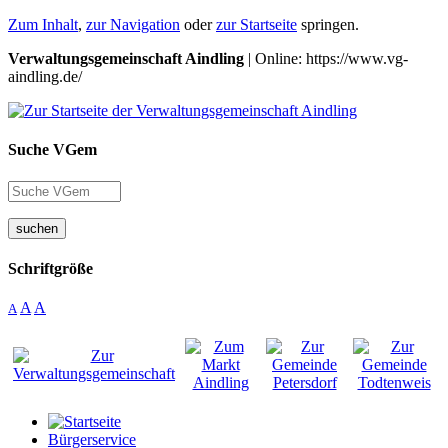
Zum Inhalt
,
zur Navigation
oder
zur Startseite
springen.
Verwaltungsgemeinschaft Aindling
| Online: https://www.vg-
aindling.de/
Suche VGem
suchen
Schriftgröße
A
A
A
Bürgerservice