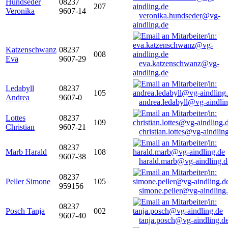
Hundseder
08237
207
Veronika
9607-14
veronika.hundseder@vg-
aindling.de
Katzenschwanz
08237
008
Eva
9607-29
eva.katzenschwanz@vg-
aindling.de
Ledabyll
08237
105
Andrea
9607-0
andrea.ledabyll@vg-aindli
Lottes
08237
109
Christian
9607-21
christian.lottes@vg-aindlin
08237
Marb Harald
108
9607-38
harald.marb@vg-aindling.d
08237
Peller Simone
105
959156
simone.peller@vg-aindling
08237
Posch Tanja
002
9607-40
tanja.posch@vg-aindling.d