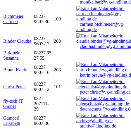
monika.barl@vg-aindling.d
Bichlmeier
08237
109
Carmen
9607-30
carmen.bichlmeier@vg-
aindling.de
08237
Binder Claudia
208
9607-17
claudia.binder@vg-aindling
Birkmeir
08237 95
Susanne
27 55
08237
Braun Katrin
208
9607-16
katrin.braun@vg-aindling.
08237
Christ Peter
101
9607-12
peter.christ@vg-aindling.de
0821
fly-tech IT
207111-
GmbH
29
datenschutz@vg-aindling.d
Gamperl
08237
Elisabeth
9607-36
archiv@aindling.de