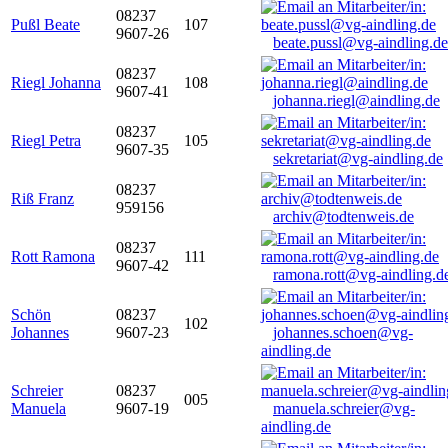
08237
Pußl Beate
107
9607-26
beate.pussl@vg-aindling.de
08237
Riegl Johanna
108
9607-41
johanna.riegl@aindling.de
08237
Riegl Petra
105
9607-35
sekretariat@vg-aindling.de
08237
Riß Franz
959156
archiv@todtenweis.de
08237
Rott Ramona
111
9607-42
ramona.rott@vg-aindling.d
Schön
08237
102
Johannes
9607-23
johannes.schoen@vg-
aindling.de
Schreier
08237
005
Manuela
9607-19
manuela.schreier@vg-
aindling.de