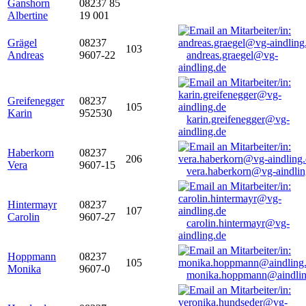
Ganshorn
08237 85
Albertine
19 001
Grägel
08237
103
Andreas
9607-22
andreas.graegel@vg-
aindling.de
Greifenegger
08237
105
Karin
952530
karin.greifenegger@vg-
aindling.de
Haberkorn
08237
206
Vera
9607-15
vera.haberkorn@vg-aindlin
Hintermayr
08237
107
Carolin
9607-27
carolin.hintermayr@vg-
aindling.de
Hoppmann
08237
105
Monika
9607-0
monika.hoppmann@aindlin