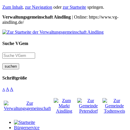
Zum Inhalt
,
zur Navigation
oder
zur Startseite
springen.
Verwaltungsgemeinschaft Aindling
| Online: https://www.vg-
aindling.de/
Suche VGem
suchen
Schriftgröße
A
A
A
Bürgerservice