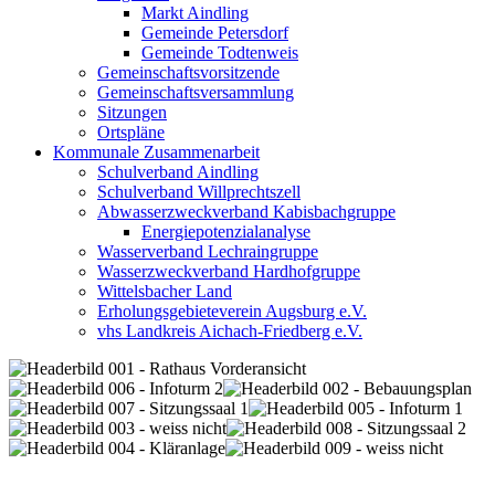
Markt Aindling
Gemeinde Petersdorf
Gemeinde Todtenweis
Gemeinschaftsvorsitzende
Gemeinschaftsversammlung
Sitzungen
Ortspläne
Kommunale Zusammenarbeit
Schulverband Aindling
Schulverband Willprechtszell
Abwasserzweckverband Kabisbachgruppe
Energiepotenzialanalyse
Wasserverband Lechraingruppe
Wasserzweckverband Hardhofgruppe
Wittelsbacher Land
Erholungsgebieteverein Augsburg e.V.
vhs Landkreis Aichach-Friedberg e.V.