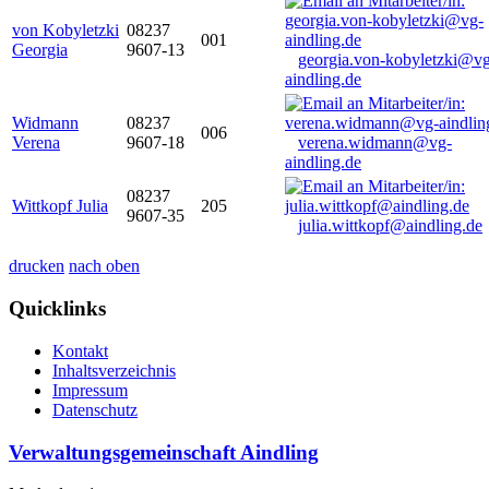
von Kobyletzki
08237
001
Georgia
9607-13
georgia.von-kobyletzki@vg
aindling.de
Widmann
08237
006
Verena
9607-18
verena.widmann@vg-
aindling.de
08237
Wittkopf Julia
205
9607-35
julia.wittkopf@aindling.de
drucken
nach oben
Quicklinks
Kontakt
Inhaltsverzeichnis
Impressum
Datenschutz
Verwaltungsgemeinschaft Aindling