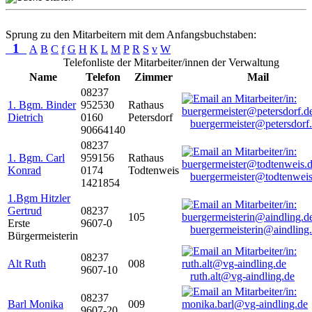
Sprung zu den Mitarbeitern mit dem Anfangsbuchstaben:
1
A
B
C
f
G
H
K
L
M
P
R
S
v
W
Telefonliste der Mitarbeiter/innen der Verwaltung
Name
Telefon
Zimmer
Mail
08237
1. Bgm. Binder
952530
Rathaus
Dietrich
0160
Petersdorf
buergermeister@petersdorf
90664140
08237
1. Bgm. Carl
959156
Rathaus
Konrad
0174
Todtenweis
buergermeister@todtenweis
1421854
1.Bgm Hitzler
Gertrud
08237
105
Erste
9607-0
buergermeisterin@aindling
Bürgermeisterin
08237
Alt Ruth
008
9607-10
ruth.alt@vg-aindling.de
08237
Barl Monika
009
9607-20