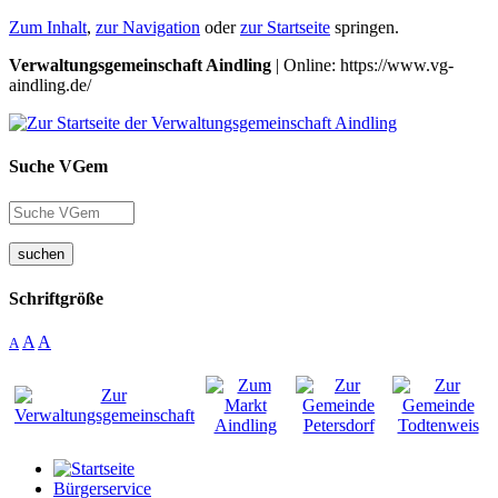
Zum Inhalt
,
zur Navigation
oder
zur Startseite
springen.
Verwaltungsgemeinschaft Aindling
| Online: https://www.vg-
aindling.de/
Suche VGem
suchen
Schriftgröße
A
A
A
Bürgerservice