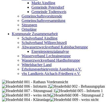
Markt Aindling
Gemeinde Petersdorf
Gemeinde Todtenweis
Gemeinschaftsvorsitzende
Gemeinschaftsversammlung
Sitzungen
Ortspläne
Kommunale Zusammenarbeit
Schulverband Aindling
Schulverband Willprechtszell
Abwasserzweckverband Kabisbachgruppe
Energiepotenzialanalyse
Wasserverband Lechraingruppe
Wasserzweckverband Hardhofgruppe
Wittelsbacher Land
Erholungsgebieteverein Augsburg e.V.
vhs Landkreis Aichach-Friedberg e.V.