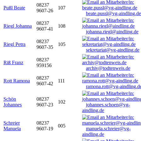
08237
Pußl Beate
107
9607-26
beate.pussl@vg-aindling.de
08237
Riegl Johanna
108
9607-41
johanna.riegl@aindling.de
08237
Riegl Petra
105
9607-35
sekretariat@vg-aindling.de
08237
Riß Franz
959156
archiv@todtenweis.de
08237
Rott Ramona
111
9607-42
ramona.rott@vg-aindling.d
Schön
08237
102
Johannes
9607-23
johannes.schoen@vg-
aindling.de
Schreier
08237
005
Manuela
9607-19
manuela.schreier@vg-
aindling.de