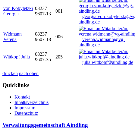
von Kobyletzki
08237
001
Georgia
9607-13
georgia.von-kobyletzki@vg
aindling.de
Widmann
08237
006
Verena
9607-18
verena.widmann@vg-
aindling.de
08237
Wittkopf Julia
205
9607-35
julia.wittkopf@aindling.de
drucken
nach oben
Quicklinks
Kontakt
Inhaltsverzeichnis
Impressum
Datenschutz
Verwaltungsgemeinschaft Aindling