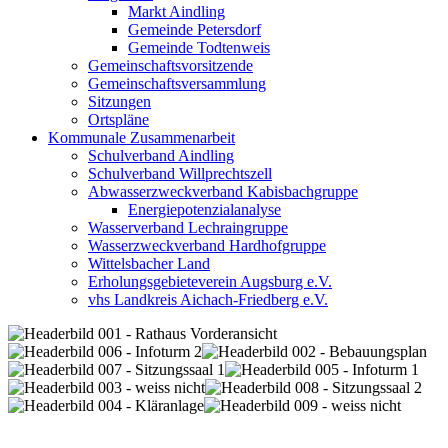
Markt Aindling
Gemeinde Petersdorf
Gemeinde Todtenweis
Gemeinschaftsvorsitzende
Gemeinschaftsversammlung
Sitzungen
Ortspläne
Kommunale Zusammenarbeit
Schulverband Aindling
Schulverband Willprechtszell
Abwasserzweckverband Kabisbachgruppe
Energiepotenzialanalyse
Wasserverband Lechraingruppe
Wasserzweckverband Hardhofgruppe
Wittelsbacher Land
Erholungsgebieteverein Augsburg e.V.
vhs Landkreis Aichach-Friedberg e.V.