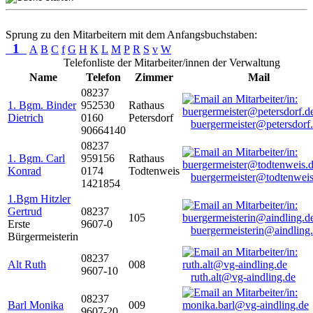
Sprung zu den Mitarbeitern mit dem Anfangsbuchstaben:
1
A
B
C
f
G
H
K
L
M
P
R
S
v
W
Telefonliste der Mitarbeiter/innen der Verwaltung
Name
Telefon
Zimmer
Mail
08237
1. Bgm. Binder
952530
Rathaus
Dietrich
0160
Petersdorf
buergermeister@petersdorf
90664140
08237
1. Bgm. Carl
959156
Rathaus
Konrad
0174
Todtenweis
buergermeister@todtenweis
1421854
1.Bgm Hitzler
Gertrud
08237
105
Erste
9607-0
buergermeisterin@aindling
Bürgermeisterin
08237
Alt Ruth
008
9607-10
ruth.alt@vg-aindling.de
08237
Barl Monika
009
9607-20