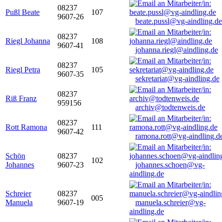
08237
Pußl Beate
107
9607-26
beate.pussl@vg-aindling.de
08237
Riegl Johanna
108
9607-41
johanna.riegl@aindling.de
08237
Riegl Petra
105
9607-35
sekretariat@vg-aindling.de
08237
Riß Franz
959156
archiv@todtenweis.de
08237
Rott Ramona
111
9607-42
ramona.rott@vg-aindling.d
Schön
08237
102
Johannes
9607-23
johannes.schoen@vg-
aindling.de
Schreier
08237
005
Manuela
9607-19
manuela.schreier@vg-
aindling.de