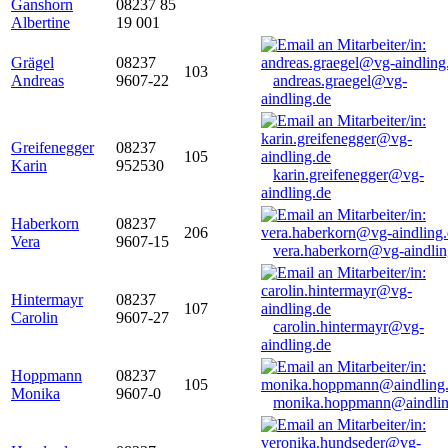
Ganshorn
08237 85
Albertine
19 001
Grägel
08237
103
Andreas
9607-22
andreas.graegel@vg-
aindling.de
Greifenegger
08237
105
Karin
952530
karin.greifenegger@vg-
aindling.de
Haberkorn
08237
206
Vera
9607-15
vera.haberkorn@vg-aindlin
Hintermayr
08237
107
Carolin
9607-27
carolin.hintermayr@vg-
aindling.de
Hoppmann
08237
105
Monika
9607-0
monika.hoppmann@aindlin