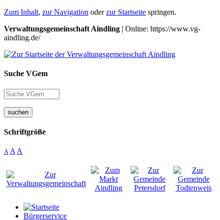
Zum Inhalt
,
zur Navigation
oder
zur Startseite
springen.
Verwaltungsgemeinschaft Aindling
| Online: https://www.vg-
aindling.de/
Suche VGem
suchen
Schriftgröße
A
A
A
Bürgerservice