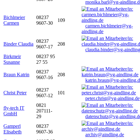
monika.barl@vg-aindling.d
Bichlmeier
08237
109
Carmen
9607-30
carmen.bichlmeier@vg-
aindling.de
08237
Binder Claudia
208
9607-17
claudia.binder@vg-aindling
Birkmeir
08237 95
Susanne
27 55
08237
Braun Katrin
208
9607-16
katrin.braun@vg-aindling.
08237
Christ Peter
101
9607-12
peter.christ@vg-aindling.de
0821
fly-tech IT
207111-
GmbH
29
datenschutz@vg-aindling.d
Gamperl
08237
Elisabeth
9607-36
archiv@aindling.de