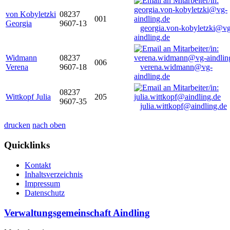
von Kobyletzki
08237
001
Georgia
9607-13
georgia.von-kobyletzki@vg
aindling.de
Widmann
08237
006
Verena
9607-18
verena.widmann@vg-
aindling.de
08237
Wittkopf Julia
205
9607-35
julia.wittkopf@aindling.de
drucken
nach oben
Quicklinks
Kontakt
Inhaltsverzeichnis
Impressum
Datenschutz
Verwaltungsgemeinschaft Aindling