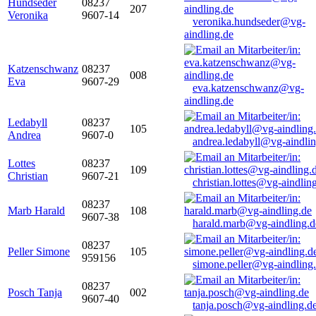
Hundseder
08237
207
Veronika
9607-14
veronika.hundseder@vg-
aindling.de
Katzenschwanz
08237
008
Eva
9607-29
eva.katzenschwanz@vg-
aindling.de
Ledabyll
08237
105
Andrea
9607-0
andrea.ledabyll@vg-aindli
Lottes
08237
109
Christian
9607-21
christian.lottes@vg-aindlin
08237
Marb Harald
108
9607-38
harald.marb@vg-aindling.d
08237
Peller Simone
105
959156
simone.peller@vg-aindling
08237
Posch Tanja
002
9607-40
tanja.posch@vg-aindling.d