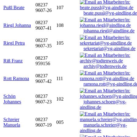
08237
Pußl Beate
107
9607-26
beate.pussl@vg-aindling.de
08237
Riegl Johanna
108
9607-41
johanna.riegl@aindling.de
08237
Riegl Petra
105
9607-35
sekretariat@vg-aindling.de
08237
Riß Franz
959156
archiv@todtenweis.de
08237
Rott Ramona
111
9607-42
ramona.rott@vg-aindling.d
Schön
08237
102
Johannes
9607-23
johannes.schoen@vg-
aindling.de
Schreier
08237
005
Manuela
9607-19
manuela.schreier@vg-
aindling.de