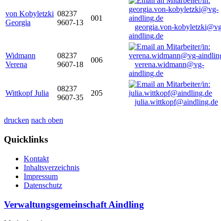
von Kobyletzki
08237
001
Georgia
9607-13
georgia.von-kobyletzki@vg
aindling.de
Widmann
08237
006
Verena
9607-18
verena.widmann@vg-
aindling.de
08237
Wittkopf Julia
205
9607-35
julia.wittkopf@aindling.de
drucken
nach oben
Quicklinks
Kontakt
Inhaltsverzeichnis
Impressum
Datenschutz
Verwaltungsgemeinschaft Aindling