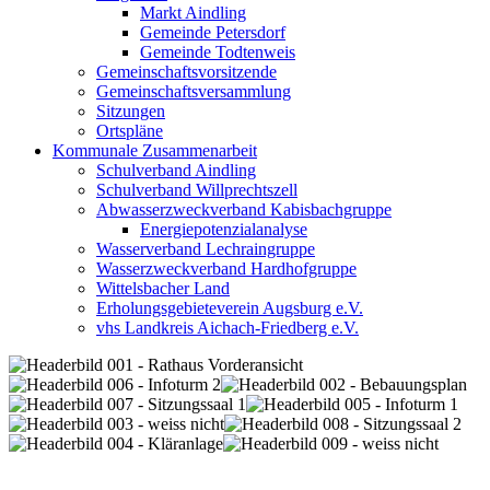
Markt Aindling
Gemeinde Petersdorf
Gemeinde Todtenweis
Gemeinschaftsvorsitzende
Gemeinschaftsversammlung
Sitzungen
Ortspläne
Kommunale Zusammenarbeit
Schulverband Aindling
Schulverband Willprechtszell
Abwasserzweckverband Kabisbachgruppe
Energiepotenzialanalyse
Wasserverband Lechraingruppe
Wasserzweckverband Hardhofgruppe
Wittelsbacher Land
Erholungsgebieteverein Augsburg e.V.
vhs Landkreis Aichach-Friedberg e.V.