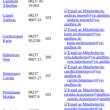
Ganshorn
08237 85
Albertine
19 001
Grägel
08237
103
Andreas
9607-22
andreas.graegel@vg-
aindling.de
Greifenegger
08237
105
Karin
952530
karin.greifenegger@vg-
aindling.de
Haberkorn
08237
206
Vera
9607-15
vera.haberkorn@vg-aindlin
Hintermayr
08237
107
Carolin
9607-27
carolin.hintermayr@vg-
aindling.de
Hoppmann
08237
105
Monika
9607-0
monika.hoppmann@aindlin