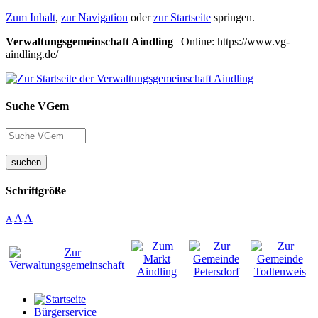
Zum Inhalt
,
zur Navigation
oder
zur Startseite
springen.
Verwaltungsgemeinschaft Aindling
| Online: https://www.vg-
aindling.de/
Suche VGem
suchen
Schriftgröße
A
A
A
Bürgerservice