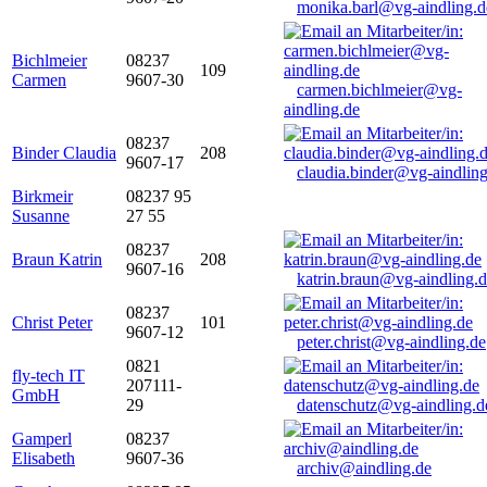
monika.barl@vg-aindling.d
Bichlmeier
08237
109
Carmen
9607-30
carmen.bichlmeier@vg-
aindling.de
08237
Binder Claudia
208
9607-17
claudia.binder@vg-aindling
Birkmeir
08237 95
Susanne
27 55
08237
Braun Katrin
208
9607-16
katrin.braun@vg-aindling.
08237
Christ Peter
101
9607-12
peter.christ@vg-aindling.de
0821
fly-tech IT
207111-
GmbH
29
datenschutz@vg-aindling.d
Gamperl
08237
Elisabeth
9607-36
archiv@aindling.de