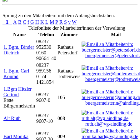
Sprung zu den Mitarbeitern mit dem Anfangsbuchstaben:
1
A
B
C
f
G
H
K
L
M
P
R
S
v
W
Telefonliste der Mitarbeiter/innen der Verwaltung
Name
Telefon
Zimmer
Mail
08237
1. Bgm. Binder
952530
Rathaus
Dietrich
0160
Petersdorf
buergermeister@petersdorf
90664140
08237
1. Bgm. Carl
959156
Rathaus
Konrad
0174
Todtenweis
buergermeister@todtenweis
1421854
1.Bgm Hitzler
Gertrud
08237
105
Erste
9607-0
buergermeisterin@aindling
Bürgermeisterin
08237
Alt Ruth
008
9607-10
ruth.alt@vg-aindling.de
08237
Barl Monika
009
9607-20