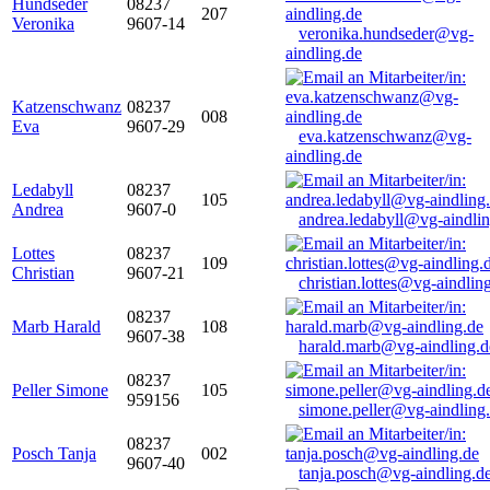
Hundseder
08237
207
Veronika
9607-14
veronika.hundseder@vg-
aindling.de
Katzenschwanz
08237
008
Eva
9607-29
eva.katzenschwanz@vg-
aindling.de
Ledabyll
08237
105
Andrea
9607-0
andrea.ledabyll@vg-aindli
Lottes
08237
109
Christian
9607-21
christian.lottes@vg-aindlin
08237
Marb Harald
108
9607-38
harald.marb@vg-aindling.d
08237
Peller Simone
105
959156
simone.peller@vg-aindling
08237
Posch Tanja
002
9607-40
tanja.posch@vg-aindling.d