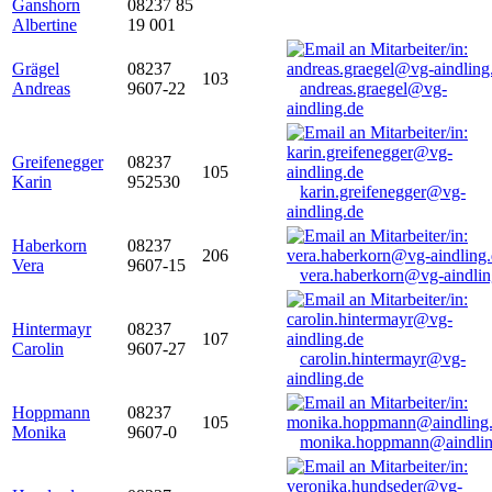
Ganshorn
08237 85
Albertine
19 001
Grägel
08237
103
Andreas
9607-22
andreas.graegel@vg-
aindling.de
Greifenegger
08237
105
Karin
952530
karin.greifenegger@vg-
aindling.de
Haberkorn
08237
206
Vera
9607-15
vera.haberkorn@vg-aindlin
Hintermayr
08237
107
Carolin
9607-27
carolin.hintermayr@vg-
aindling.de
Hoppmann
08237
105
Monika
9607-0
monika.hoppmann@aindlin