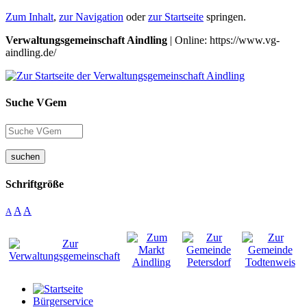
Zum Inhalt
,
zur Navigation
oder
zur Startseite
springen.
Verwaltungsgemeinschaft Aindling
| Online: https://www.vg-
aindling.de/
Suche VGem
suchen
Schriftgröße
A
A
A
Bürgerservice