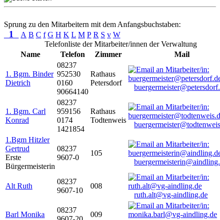
Sprung zu den Mitarbeitern mit dem Anfangsbuchstaben:
1
A
B
C
f
G
H
K
L
M
P
R
S
v
W
Telefonliste der Mitarbeiter/innen der Verwaltung
Name
Telefon
Zimmer
Mail
08237
1. Bgm. Binder
952530
Rathaus
Dietrich
0160
Petersdorf
buergermeister@petersdorf
90664140
08237
1. Bgm. Carl
959156
Rathaus
Konrad
0174
Todtenweis
buergermeister@todtenweis
1421854
1.Bgm Hitzler
Gertrud
08237
105
Erste
9607-0
buergermeisterin@aindling
Bürgermeisterin
08237
Alt Ruth
008
9607-10
ruth.alt@vg-aindling.de
08237
Barl Monika
009
9607-20