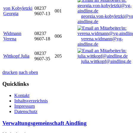
von Kobyletzki
08237
001
Georgia
9607-13
georgia.von-kobyletzki@vg
aindling.de
Widmann
08237
006
Verena
9607-18
verena.widmann@vg-
aindling.de
08237
Wittkopf Julia
205
9607-35
julia.wittkopf@aindling.de
drucken
nach oben
Quicklinks
Kontakt
Inhaltsverzeichnis
Impressum
Datenschutz
Verwaltungsgemeinschaft Aindling