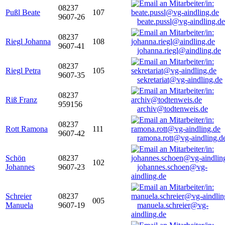
08237
Pußl Beate
107
9607-26
beate.pussl@vg-aindling.de
08237
Riegl Johanna
108
9607-41
johanna.riegl@aindling.de
08237
Riegl Petra
105
9607-35
sekretariat@vg-aindling.de
08237
Riß Franz
959156
archiv@todtenweis.de
08237
Rott Ramona
111
9607-42
ramona.rott@vg-aindling.d
Schön
08237
102
Johannes
9607-23
johannes.schoen@vg-
aindling.de
Schreier
08237
005
Manuela
9607-19
manuela.schreier@vg-
aindling.de