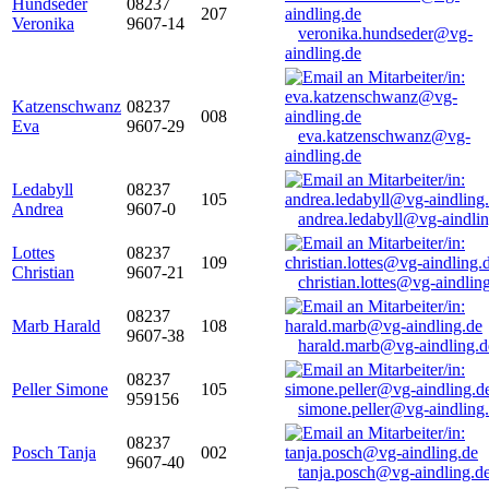
Hundseder
08237
207
Veronika
9607-14
veronika.hundseder@vg-
aindling.de
Katzenschwanz
08237
008
Eva
9607-29
eva.katzenschwanz@vg-
aindling.de
Ledabyll
08237
105
Andrea
9607-0
andrea.ledabyll@vg-aindli
Lottes
08237
109
Christian
9607-21
christian.lottes@vg-aindlin
08237
Marb Harald
108
9607-38
harald.marb@vg-aindling.d
08237
Peller Simone
105
959156
simone.peller@vg-aindling
08237
Posch Tanja
002
9607-40
tanja.posch@vg-aindling.d