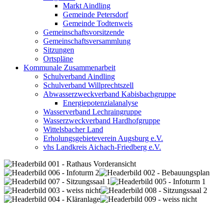
Markt Aindling
Gemeinde Petersdorf
Gemeinde Todtenweis
Gemeinschaftsvorsitzende
Gemeinschaftsversammlung
Sitzungen
Ortspläne
Kommunale Zusammenarbeit
Schulverband Aindling
Schulverband Willprechtszell
Abwasserzweckverband Kabisbachgruppe
Energiepotenzialanalyse
Wasserverband Lechraingruppe
Wasserzweckverband Hardhofgruppe
Wittelsbacher Land
Erholungsgebieteverein Augsburg e.V.
vhs Landkreis Aichach-Friedberg e.V.