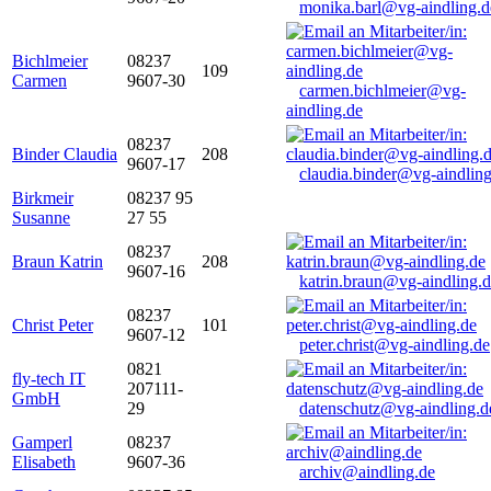
monika.barl@vg-aindling.d
Bichlmeier
08237
109
Carmen
9607-30
carmen.bichlmeier@vg-
aindling.de
08237
Binder Claudia
208
9607-17
claudia.binder@vg-aindling
Birkmeir
08237 95
Susanne
27 55
08237
Braun Katrin
208
9607-16
katrin.braun@vg-aindling.
08237
Christ Peter
101
9607-12
peter.christ@vg-aindling.de
0821
fly-tech IT
207111-
GmbH
29
datenschutz@vg-aindling.d
Gamperl
08237
Elisabeth
9607-36
archiv@aindling.de