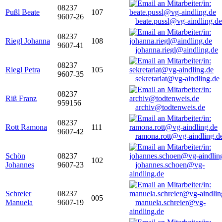
08237
Pußl Beate
107
9607-26
beate.pussl@vg-aindling.de
08237
Riegl Johanna
108
9607-41
johanna.riegl@aindling.de
08237
Riegl Petra
105
9607-35
sekretariat@vg-aindling.de
08237
Riß Franz
959156
archiv@todtenweis.de
08237
Rott Ramona
111
9607-42
ramona.rott@vg-aindling.d
Schön
08237
102
Johannes
9607-23
johannes.schoen@vg-
aindling.de
Schreier
08237
005
Manuela
9607-19
manuela.schreier@vg-
aindling.de