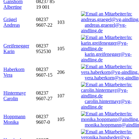
Ganshorn
08237 85
Albertine
19 001
Grägel
08237
103
Andreas
9607-22
andreas.graegel@vg-
aindling.de
Greifenegger
08237
105
Karin
952530
karin.greifenegger@vg-
aindling.de
Haberkorn
08237
206
Vera
9607-15
vera.haberkorn@vg-aindlin
Hintermayr
08237
107
Carolin
9607-27
carolin.hintermayr@vg-
aindling.de
Hoppmann
08237
105
Monika
9607-0
monika.hoppmann@aindlin