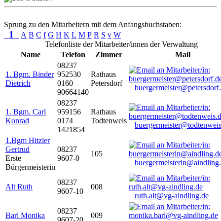
Sprung zu den Mitarbeitern mit dem Anfangsbuchstaben:
1
A
B
C
f
G
H
K
L
M
P
R
S
v
W
Telefonliste der Mitarbeiter/innen der Verwaltung
Name
Telefon
Zimmer
Mail
08237
1. Bgm. Binder
952530
Rathaus
Dietrich
0160
Petersdorf
buergermeister@petersdorf
90664140
08237
1. Bgm. Carl
959156
Rathaus
Konrad
0174
Todtenweis
buergermeister@todtenweis
1421854
1.Bgm Hitzler
Gertrud
08237
105
Erste
9607-0
buergermeisterin@aindling
Bürgermeisterin
08237
Alt Ruth
008
9607-10
ruth.alt@vg-aindling.de
08237
Barl Monika
009
9607-20