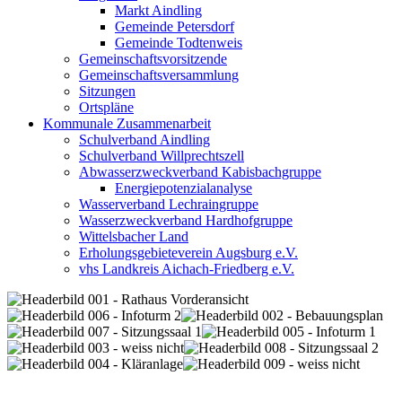
Markt Aindling
Gemeinde Petersdorf
Gemeinde Todtenweis
Gemeinschaftsvorsitzende
Gemeinschaftsversammlung
Sitzungen
Ortspläne
Kommunale Zusammenarbeit
Schulverband Aindling
Schulverband Willprechtszell
Abwasserzweckverband Kabisbachgruppe
Energiepotenzialanalyse
Wasserverband Lechraingruppe
Wasserzweckverband Hardhofgruppe
Wittelsbacher Land
Erholungsgebieteverein Augsburg e.V.
vhs Landkreis Aichach-Friedberg e.V.