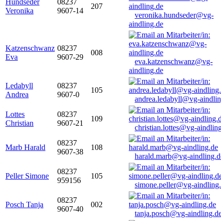
Hundseder
08237
207
Veronika
9607-14
veronika.hundseder@vg-
aindling.de
Katzenschwanz
08237
008
Eva
9607-29
eva.katzenschwanz@vg-
aindling.de
Ledabyll
08237
105
Andrea
9607-0
andrea.ledabyll@vg-aindli
Lottes
08237
109
Christian
9607-21
christian.lottes@vg-aindlin
08237
Marb Harald
108
9607-38
harald.marb@vg-aindling.d
08237
Peller Simone
105
959156
simone.peller@vg-aindling
08237
Posch Tanja
002
9607-40
tanja.posch@vg-aindling.d