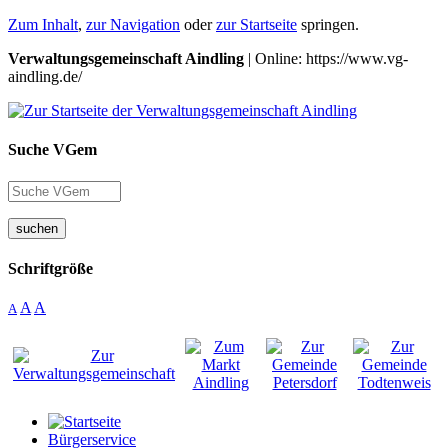
Zum Inhalt
,
zur Navigation
oder
zur Startseite
springen.
Verwaltungsgemeinschaft Aindling
| Online: https://www.vg-
aindling.de/
Suche VGem
suchen
Schriftgröße
A
A
A
Bürgerservice