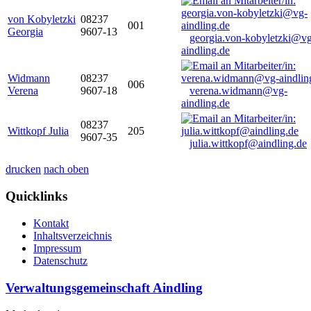
von Kobyletzki
08237
001
Georgia
9607-13
georgia.von-kobyletzki@vg
aindling.de
Widmann
08237
006
Verena
9607-18
verena.widmann@vg-
aindling.de
08237
Wittkopf Julia
205
9607-35
julia.wittkopf@aindling.de
drucken
nach oben
Quicklinks
Kontakt
Inhaltsverzeichnis
Impressum
Datenschutz
Verwaltungsgemeinschaft Aindling