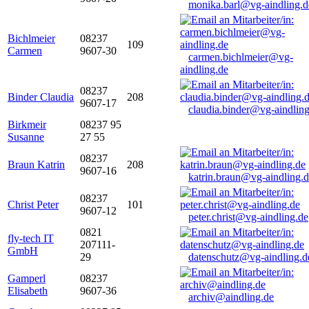
monika.barl@vg-aindling.d
Bichlmeier
08237
109
Carmen
9607-30
carmen.bichlmeier@vg-
aindling.de
08237
Binder Claudia
208
9607-17
claudia.binder@vg-aindling
Birkmeir
08237 95
Susanne
27 55
08237
Braun Katrin
208
9607-16
katrin.braun@vg-aindling.
08237
Christ Peter
101
9607-12
peter.christ@vg-aindling.de
0821
fly-tech IT
207111-
GmbH
29
datenschutz@vg-aindling.d
Gamperl
08237
Elisabeth
9607-36
archiv@aindling.de