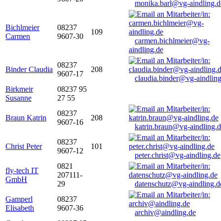
monika.barl@vg-aindling.d
Bichlmeier
08237
109
Carmen
9607-30
carmen.bichlmeier@vg-
aindling.de
08237
Binder Claudia
208
9607-17
claudia.binder@vg-aindling
Birkmeir
08237 95
Susanne
27 55
08237
Braun Katrin
208
9607-16
katrin.braun@vg-aindling.
08237
Christ Peter
101
9607-12
peter.christ@vg-aindling.de
0821
fly-tech IT
207111-
GmbH
29
datenschutz@vg-aindling.d
Gamperl
08237
Elisabeth
9607-36
archiv@aindling.de