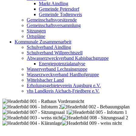
Markt Aindling
Gemeinde Petersdorf
Gemeinde Todtenweis
Gemeinschaftsvorsitzende
Gemeinschaftsversammlung
Sitzungen
Ortspläne
Kommunale Zusammenarbeit
Schulverband Aindling
Schulverband Willprechtszell
Abwasserzweckverband Kabisbachgruppe
Energiepotenzialanalyse
Wasserverband Lechraingruppe
Wasserzweckverband Hardhofgruppe
Wittelsbacher Land
Erholungsgebieteverein Augsburg e.V.
vhs Landkreis Aichach-Friedberg e.V.