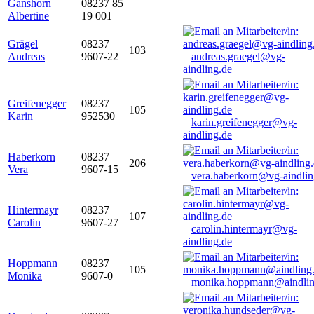
Ganshorn
08237 85
Albertine
19 001
Grägel
08237
103
Andreas
9607-22
andreas.graegel@vg-
aindling.de
Greifenegger
08237
105
Karin
952530
karin.greifenegger@vg-
aindling.de
Haberkorn
08237
206
Vera
9607-15
vera.haberkorn@vg-aindlin
Hintermayr
08237
107
Carolin
9607-27
carolin.hintermayr@vg-
aindling.de
Hoppmann
08237
105
Monika
9607-0
monika.hoppmann@aindlin