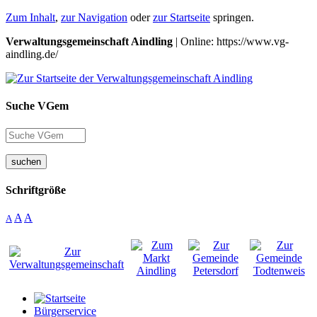
Zum Inhalt
,
zur Navigation
oder
zur Startseite
springen.
Verwaltungsgemeinschaft Aindling
| Online: https://www.vg-
aindling.de/
Suche VGem
suchen
Schriftgröße
A
A
A
Bürgerservice