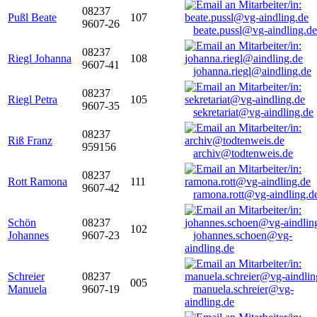
08237
Pußl Beate
107
9607-26
beate.pussl@vg-aindling.de
08237
Riegl Johanna
108
9607-41
johanna.riegl@aindling.de
08237
Riegl Petra
105
9607-35
sekretariat@vg-aindling.de
08237
Riß Franz
959156
archiv@todtenweis.de
08237
Rott Ramona
111
9607-42
ramona.rott@vg-aindling.d
Schön
08237
102
Johannes
9607-23
johannes.schoen@vg-
aindling.de
Schreier
08237
005
Manuela
9607-19
manuela.schreier@vg-
aindling.de