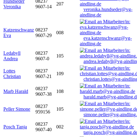
Hundseder
08237
207
Veronika
9607-14
veronika.hundseder@vg-
aindling.de
Katzenschwanz
08237
008
Eva
9607-29
eva.katzenschwanz@vg-
aindling.de
Ledabyll
08237
105
Andrea
9607-0
andrea.ledabyll@vg-aindli
Lottes
08237
109
Christian
9607-21
christian.lottes@vg-aindlin
08237
Marb Harald
108
9607-38
harald.marb@vg-aindling.d
08237
Peller Simone
105
959156
simone.peller@vg-aindling
08237
Posch Tanja
002
9607-40
tanja.posch@vg-aindling.d