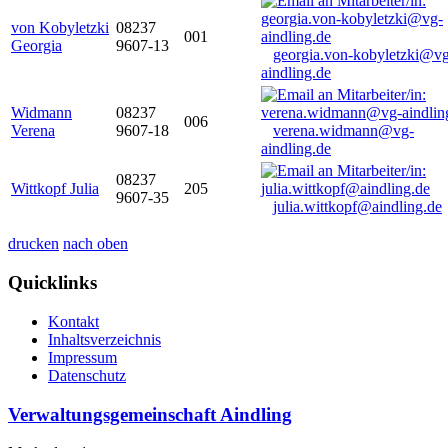
von Kobyletzki
08237
001
Georgia
9607-13
georgia.von-kobyletzki@vg
aindling.de
Widmann
08237
006
Verena
9607-18
verena.widmann@vg-
aindling.de
08237
Wittkopf Julia
205
9607-35
julia.wittkopf@aindling.de
drucken
nach oben
Quicklinks
Kontakt
Inhaltsverzeichnis
Impressum
Datenschutz
Verwaltungsgemeinschaft Aindling