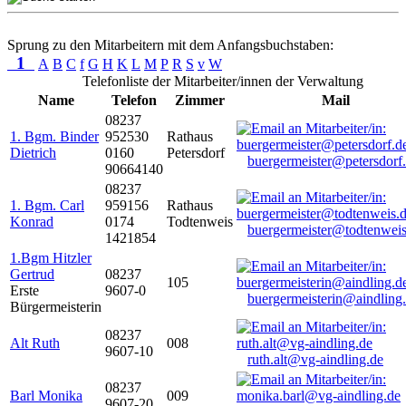
Sprung zu den Mitarbeitern mit dem Anfangsbuchstaben:
1
A
B
C
f
G
H
K
L
M
P
R
S
v
W
Telefonliste der Mitarbeiter/innen der Verwaltung
Name
Telefon
Zimmer
Mail
08237
1. Bgm. Binder
952530
Rathaus
Dietrich
0160
Petersdorf
buergermeister@petersdorf
90664140
08237
1. Bgm. Carl
959156
Rathaus
Konrad
0174
Todtenweis
buergermeister@todtenweis
1421854
1.Bgm Hitzler
Gertrud
08237
105
Erste
9607-0
buergermeisterin@aindling
Bürgermeisterin
08237
Alt Ruth
008
9607-10
ruth.alt@vg-aindling.de
08237
Barl Monika
009
9607-20