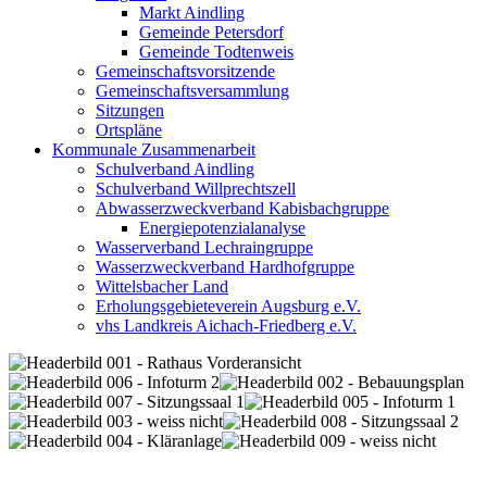
Markt Aindling
Gemeinde Petersdorf
Gemeinde Todtenweis
Gemeinschaftsvorsitzende
Gemeinschaftsversammlung
Sitzungen
Ortspläne
Kommunale Zusammenarbeit
Schulverband Aindling
Schulverband Willprechtszell
Abwasserzweckverband Kabisbachgruppe
Energiepotenzialanalyse
Wasserverband Lechraingruppe
Wasserzweckverband Hardhofgruppe
Wittelsbacher Land
Erholungsgebieteverein Augsburg e.V.
vhs Landkreis Aichach-Friedberg e.V.