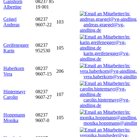
Ganshorn
08237 85
Albertine
19 001
Grägel
08237
103
Andreas
9607-22
andreas.graegel@vg-
aindling.de
Greifenegger
08237
105
Karin
952530
karin.greifenegger@vg-
aindling.de
Haberkorn
08237
206
Vera
9607-15
vera.haberkorn@vg-aindlin
Hintermayr
08237
107
Carolin
9607-27
carolin.hintermayr@vg-
aindling.de
Hoppmann
08237
105
Monika
9607-0
monika.hoppmann@aindlin