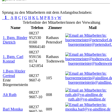
Sprung zu den Mitarbeitern mit dem Anfangsbuchstaben:
1
A
B
C
f
G
H
K
L
M
P
R
S
v
W
Telefonliste der Mitarbeiter/innen der Verwaltung
Name
Telefon
Zimmer
Mail
08237
1. Bgm. Binder
952530
Rathaus
Dietrich
0160
Petersdorf
buergermeister@petersdorf
90664140
08237
1. Bgm. Carl
959156
Rathaus
Konrad
0174
Todtenweis
buergermeister@todtenweis
1421854
1.Bgm Hitzler
Gertrud
08237
105
Erste
9607-0
buergermeisterin@aindling
Bürgermeisterin
08237
Alt Ruth
008
9607-10
ruth.alt@vg-aindling.de
08237
Barl Monika
009
9607-20