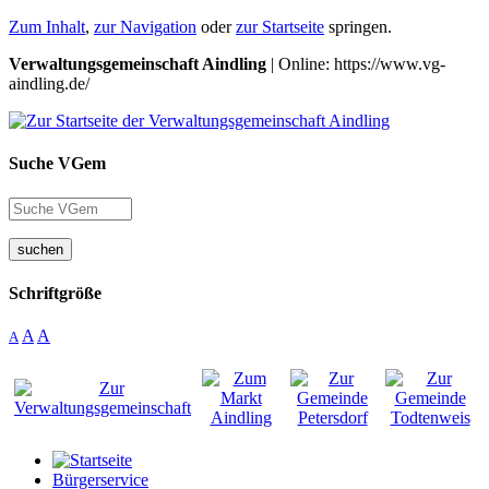
Zum Inhalt
,
zur Navigation
oder
zur Startseite
springen.
Verwaltungsgemeinschaft Aindling
| Online: https://www.vg-
aindling.de/
Suche VGem
suchen
Schriftgröße
A
A
A
Bürgerservice