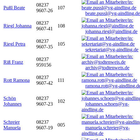
08237
Pußl Beate
107
9607-26
beate.pussl@vg-aindling.de
08237
Riegl Johanna
108
9607-41
johanna.riegl@aindling.de
08237
Riegl Petra
105
9607-35
sekretariat@vg-aindling.de
08237
Riß Franz
959156
archiv@todtenweis.de
08237
Rott Ramona
111
9607-42
ramona.rott@vg-aindling.d
Schön
08237
102
Johannes
9607-23
johannes.schoen@vg-
aindling.de
Schreier
08237
005
Manuela
9607-19
manuela.schreier@vg-
aindling.de