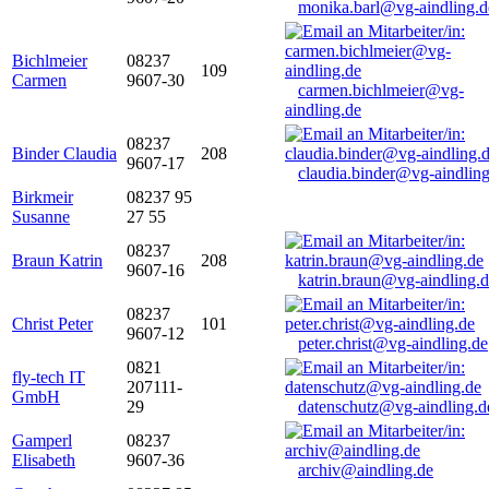
monika.barl@vg-aindling.d
Bichlmeier
08237
109
Carmen
9607-30
carmen.bichlmeier@vg-
aindling.de
08237
Binder Claudia
208
9607-17
claudia.binder@vg-aindling
Birkmeir
08237 95
Susanne
27 55
08237
Braun Katrin
208
9607-16
katrin.braun@vg-aindling.
08237
Christ Peter
101
9607-12
peter.christ@vg-aindling.de
0821
fly-tech IT
207111-
GmbH
29
datenschutz@vg-aindling.d
Gamperl
08237
Elisabeth
9607-36
archiv@aindling.de