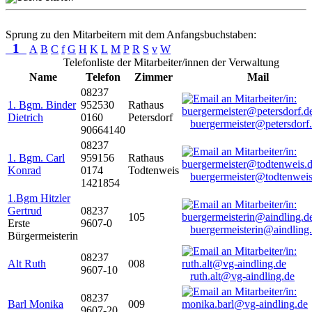
Sprung zu den Mitarbeitern mit dem Anfangsbuchstaben:
1
A
B
C
f
G
H
K
L
M
P
R
S
v
W
Telefonliste der Mitarbeiter/innen der Verwaltung
Name
Telefon
Zimmer
Mail
08237
1. Bgm. Binder
952530
Rathaus
Dietrich
0160
Petersdorf
buergermeister@petersdorf
90664140
08237
1. Bgm. Carl
959156
Rathaus
Konrad
0174
Todtenweis
buergermeister@todtenweis
1421854
1.Bgm Hitzler
Gertrud
08237
105
Erste
9607-0
buergermeisterin@aindling
Bürgermeisterin
08237
Alt Ruth
008
9607-10
ruth.alt@vg-aindling.de
08237
Barl Monika
009
9607-20