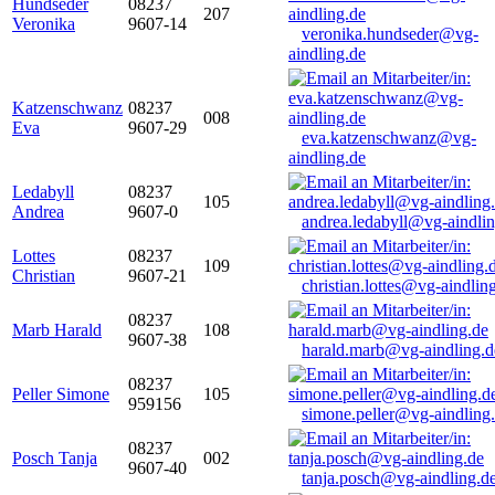
Hundseder
08237
207
Veronika
9607-14
veronika.hundseder@vg-
aindling.de
Katzenschwanz
08237
008
Eva
9607-29
eva.katzenschwanz@vg-
aindling.de
Ledabyll
08237
105
Andrea
9607-0
andrea.ledabyll@vg-aindli
Lottes
08237
109
Christian
9607-21
christian.lottes@vg-aindlin
08237
Marb Harald
108
9607-38
harald.marb@vg-aindling.d
08237
Peller Simone
105
959156
simone.peller@vg-aindling
08237
Posch Tanja
002
9607-40
tanja.posch@vg-aindling.d