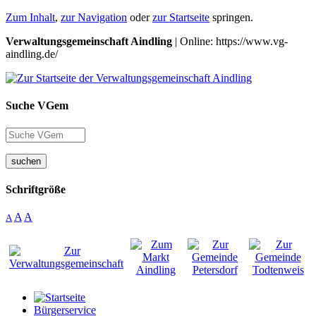
Zum Inhalt
,
zur Navigation
oder
zur Startseite
springen.
Verwaltungsgemeinschaft Aindling
| Online: https://www.vg-
aindling.de/
Suche VGem
suchen
Schriftgröße
A
A
A
Bürgerservice