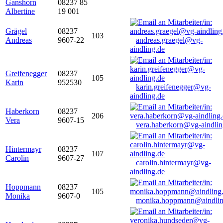
Ganshorn
08237 85
Albertine
19 001
Grägel
08237
103
Andreas
9607-22
andreas.graegel@vg-
aindling.de
Greifenegger
08237
105
Karin
952530
karin.greifenegger@vg-
aindling.de
Haberkorn
08237
206
Vera
9607-15
vera.haberkorn@vg-aindlin
Hintermayr
08237
107
Carolin
9607-27
carolin.hintermayr@vg-
aindling.de
Hoppmann
08237
105
Monika
9607-0
monika.hoppmann@aindlin