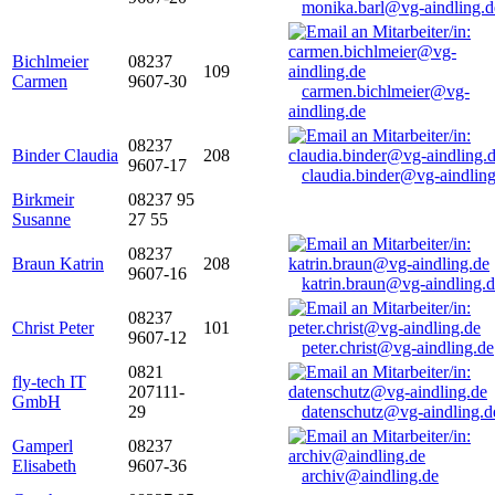
monika.barl@vg-aindling.d
Bichlmeier
08237
109
Carmen
9607-30
carmen.bichlmeier@vg-
aindling.de
08237
Binder Claudia
208
9607-17
claudia.binder@vg-aindling
Birkmeir
08237 95
Susanne
27 55
08237
Braun Katrin
208
9607-16
katrin.braun@vg-aindling.
08237
Christ Peter
101
9607-12
peter.christ@vg-aindling.de
0821
fly-tech IT
207111-
GmbH
29
datenschutz@vg-aindling.d
Gamperl
08237
Elisabeth
9607-36
archiv@aindling.de