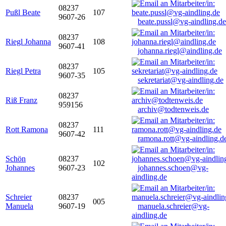
08237
Pußl Beate
107
9607-26
beate.pussl@vg-aindling.de
08237
Riegl Johanna
108
9607-41
johanna.riegl@aindling.de
08237
Riegl Petra
105
9607-35
sekretariat@vg-aindling.de
08237
Riß Franz
959156
archiv@todtenweis.de
08237
Rott Ramona
111
9607-42
ramona.rott@vg-aindling.d
Schön
08237
102
Johannes
9607-23
johannes.schoen@vg-
aindling.de
Schreier
08237
005
Manuela
9607-19
manuela.schreier@vg-
aindling.de