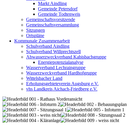
Markt Aindling
Gemeinde Petersdorf
Gemeinde Todtenweis
Gemeinschaftsvorsitzende
Gemeinschaftsversammlung
Sitzungen
Ortspläne
Kommunale Zusammenarbeit
Schulverband Aindling
Schulverband Willprechtszell
Abwasserzweckverband Kabisbachgruppe
Energiepotenzialanalyse
Wasserverband Lechraingruppe
Wasserzweckverband Hardhofgruppe
Wittelsbacher Land
Erholungsgebieteverein Augsburg e.V.
vhs Landkreis Aichach-Friedberg e.V.