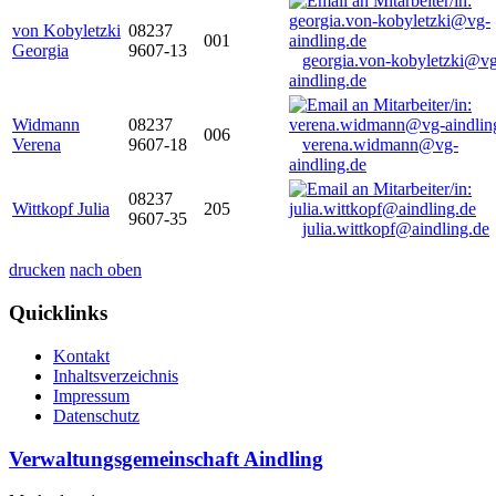
von Kobyletzki
08237
001
Georgia
9607-13
georgia.von-kobyletzki@vg
aindling.de
Widmann
08237
006
Verena
9607-18
verena.widmann@vg-
aindling.de
08237
Wittkopf Julia
205
9607-35
julia.wittkopf@aindling.de
drucken
nach oben
Quicklinks
Kontakt
Inhaltsverzeichnis
Impressum
Datenschutz
Verwaltungsgemeinschaft Aindling