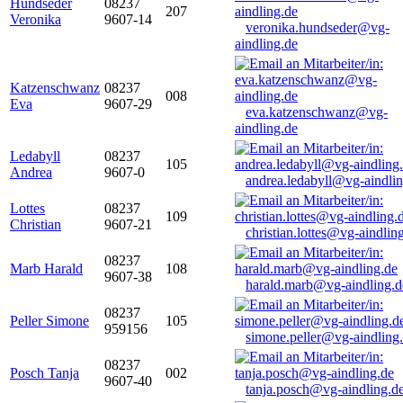
Hundseder
08237
207
Veronika
9607-14
veronika.hundseder@vg-
aindling.de
Katzenschwanz
08237
008
Eva
9607-29
eva.katzenschwanz@vg-
aindling.de
Ledabyll
08237
105
Andrea
9607-0
andrea.ledabyll@vg-aindli
Lottes
08237
109
Christian
9607-21
christian.lottes@vg-aindlin
08237
Marb Harald
108
9607-38
harald.marb@vg-aindling.d
08237
Peller Simone
105
959156
simone.peller@vg-aindling
08237
Posch Tanja
002
9607-40
tanja.posch@vg-aindling.d