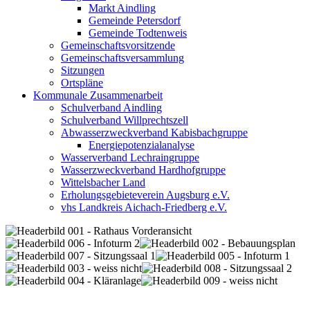
Markt Aindling
Gemeinde Petersdorf
Gemeinde Todtenweis
Gemeinschaftsvorsitzende
Gemeinschaftsversammlung
Sitzungen
Ortspläne
Kommunale Zusammenarbeit
Schulverband Aindling
Schulverband Willprechtszell
Abwasserzweckverband Kabisbachgruppe
Energiepotenzialanalyse
Wasserverband Lechraingruppe
Wasserzweckverband Hardhofgruppe
Wittelsbacher Land
Erholungsgebieteverein Augsburg e.V.
vhs Landkreis Aichach-Friedberg e.V.