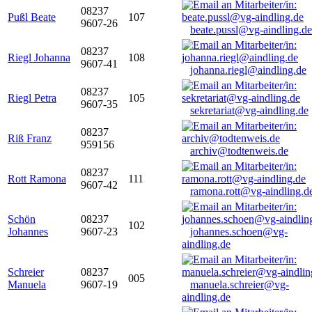
08237
Pußl Beate
107
9607-26
beate.pussl@vg-aindling.de
08237
Riegl Johanna
108
9607-41
johanna.riegl@aindling.de
08237
Riegl Petra
105
9607-35
sekretariat@vg-aindling.de
08237
Riß Franz
959156
archiv@todtenweis.de
08237
Rott Ramona
111
9607-42
ramona.rott@vg-aindling.d
Schön
08237
102
Johannes
9607-23
johannes.schoen@vg-
aindling.de
Schreier
08237
005
Manuela
9607-19
manuela.schreier@vg-
aindling.de