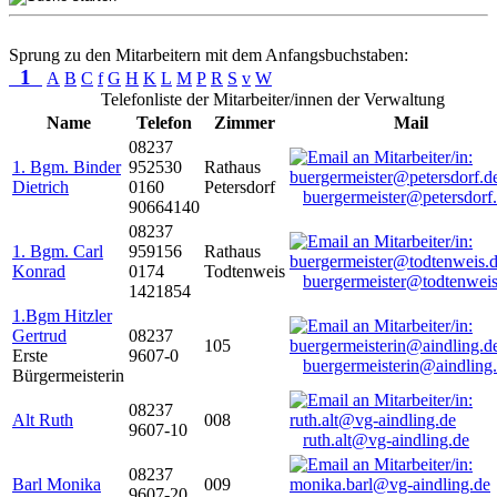
Sprung zu den Mitarbeitern mit dem Anfangsbuchstaben:
1
A
B
C
f
G
H
K
L
M
P
R
S
v
W
Telefonliste der Mitarbeiter/innen der Verwaltung
Name
Telefon
Zimmer
Mail
08237
1. Bgm. Binder
952530
Rathaus
Dietrich
0160
Petersdorf
buergermeister@petersdorf
90664140
08237
1. Bgm. Carl
959156
Rathaus
Konrad
0174
Todtenweis
buergermeister@todtenweis
1421854
1.Bgm Hitzler
Gertrud
08237
105
Erste
9607-0
buergermeisterin@aindling
Bürgermeisterin
08237
Alt Ruth
008
9607-10
ruth.alt@vg-aindling.de
08237
Barl Monika
009
9607-20