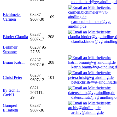
monika.barl@vg-aindling.d
Bichlmeier
08237
109
Carmen
9607-30
carmen.bichlmeier@vg-
aindling.de
08237
Binder Claudia
208
9607-17
claudia.binder@vg-aindling
Birkmeir
08237 95
Susanne
27 55
08237
Braun Katrin
208
9607-16
katrin.braun@vg-aindling.
08237
Christ Peter
101
9607-12
peter.christ@vg-aindling.de
0821
fly-tech IT
207111-
GmbH
29
datenschutz@vg-aindling.d
Gamperl
08237
Elisabeth
9607-36
archiv@aindling.de