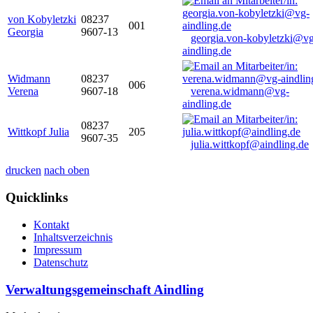
von Kobyletzki
08237
001
Georgia
9607-13
georgia.von-kobyletzki@vg
aindling.de
Widmann
08237
006
Verena
9607-18
verena.widmann@vg-
aindling.de
08237
Wittkopf Julia
205
9607-35
julia.wittkopf@aindling.de
drucken
nach oben
Quicklinks
Kontakt
Inhaltsverzeichnis
Impressum
Datenschutz
Verwaltungsgemeinschaft Aindling