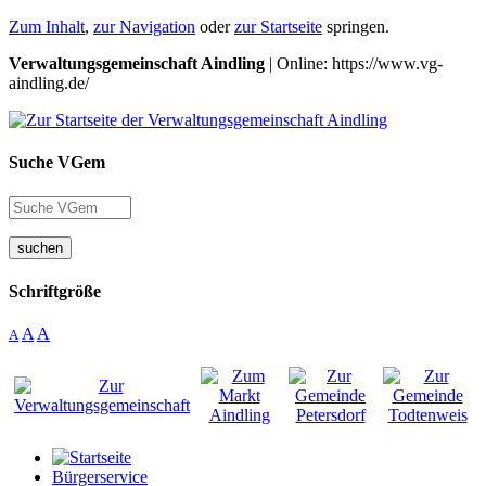
Zum Inhalt
,
zur Navigation
oder
zur Startseite
springen.
Verwaltungsgemeinschaft Aindling
| Online: https://www.vg-
aindling.de/
Suche VGem
suchen
Schriftgröße
A
A
A
Bürgerservice