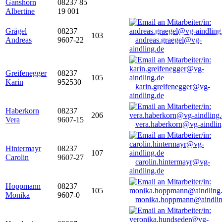
Ganshorn
08237 85
Albertine
19 001
Grägel
08237
103
Andreas
9607-22
andreas.graegel@vg-
aindling.de
Greifenegger
08237
105
Karin
952530
karin.greifenegger@vg-
aindling.de
Haberkorn
08237
206
Vera
9607-15
vera.haberkorn@vg-aindlin
Hintermayr
08237
107
Carolin
9607-27
carolin.hintermayr@vg-
aindling.de
Hoppmann
08237
105
Monika
9607-0
monika.hoppmann@aindlin