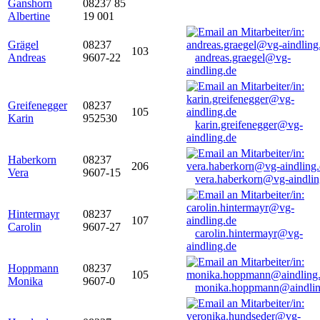
Ganshorn
08237 85
Albertine
19 001
Grägel
08237
103
Andreas
9607-22
andreas.graegel@vg-
aindling.de
Greifenegger
08237
105
Karin
952530
karin.greifenegger@vg-
aindling.de
Haberkorn
08237
206
Vera
9607-15
vera.haberkorn@vg-aindlin
Hintermayr
08237
107
Carolin
9607-27
carolin.hintermayr@vg-
aindling.de
Hoppmann
08237
105
Monika
9607-0
monika.hoppmann@aindlin