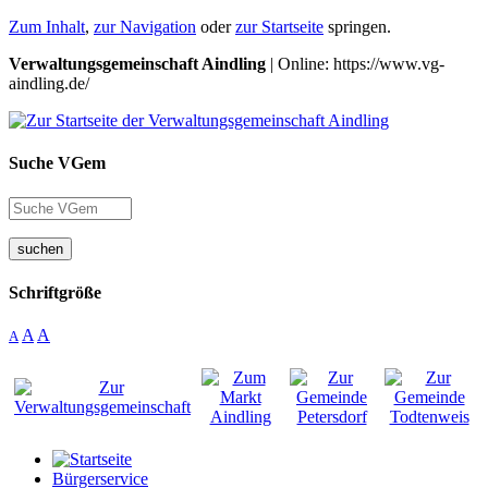
Zum Inhalt
,
zur Navigation
oder
zur Startseite
springen.
Verwaltungsgemeinschaft Aindling
| Online: https://www.vg-
aindling.de/
Suche VGem
suchen
Schriftgröße
A
A
A
Bürgerservice