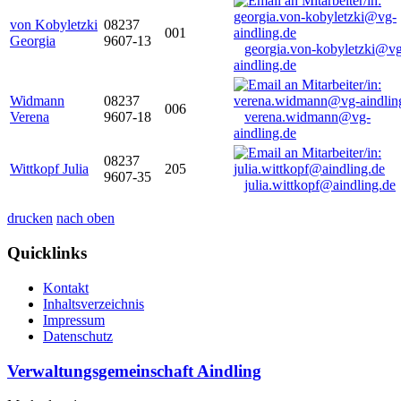
von Kobyletzki
08237
001
Georgia
9607-13
georgia.von-kobyletzki@vg
aindling.de
Widmann
08237
006
Verena
9607-18
verena.widmann@vg-
aindling.de
08237
Wittkopf Julia
205
9607-35
julia.wittkopf@aindling.de
drucken
nach oben
Quicklinks
Kontakt
Inhaltsverzeichnis
Impressum
Datenschutz
Verwaltungsgemeinschaft Aindling