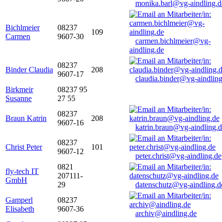
monika.barl@vg-aindling.d
Bichlmeier
08237
109
Carmen
9607-30
carmen.bichlmeier@vg-
aindling.de
08237
Binder Claudia
208
9607-17
claudia.binder@vg-aindling
Birkmeir
08237 95
Susanne
27 55
08237
Braun Katrin
208
9607-16
katrin.braun@vg-aindling.
08237
Christ Peter
101
9607-12
peter.christ@vg-aindling.de
0821
fly-tech IT
207111-
GmbH
29
datenschutz@vg-aindling.d
Gamperl
08237
Elisabeth
9607-36
archiv@aindling.de