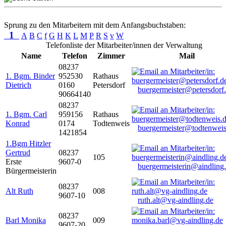
Sprung zu den Mitarbeitern mit dem Anfangsbuchstaben:
1
A
B
C
f
G
H
K
L
M
P
R
S
v
W
Telefonliste der Mitarbeiter/innen der Verwaltung
Name
Telefon
Zimmer
Mail
08237
1. Bgm. Binder
952530
Rathaus
Dietrich
0160
Petersdorf
buergermeister@petersdorf
90664140
08237
1. Bgm. Carl
959156
Rathaus
Konrad
0174
Todtenweis
buergermeister@todtenweis
1421854
1.Bgm Hitzler
Gertrud
08237
105
Erste
9607-0
buergermeisterin@aindling
Bürgermeisterin
08237
Alt Ruth
008
9607-10
ruth.alt@vg-aindling.de
08237
Barl Monika
009
9607-20