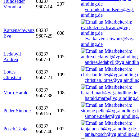
Hundseder
08237
207
Veronika
9607-14
veronika.hundseder@vg-
aindling.de
Katzenschwanz
08237
008
Eva
9607-29
eva.katzenschwanz@vg-
aindling.de
Ledabyll
08237
105
Andrea
9607-0
andrea.ledabyll@vg-aindli
Lottes
08237
109
Christian
9607-21
christian.lottes@vg-aindlin
08237
Marb Harald
108
9607-38
harald.marb@vg-aindling.d
08237
Peller Simone
105
959156
simone.peller@vg-aindling
08237
Posch Tanja
002
9607-40
tanja.posch@vg-aindling.d