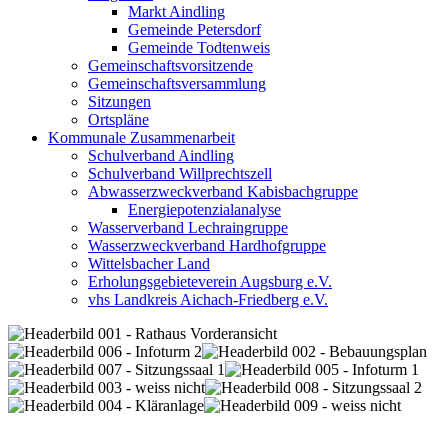
Markt Aindling
Gemeinde Petersdorf
Gemeinde Todtenweis
Gemeinschaftsvorsitzende
Gemeinschaftsversammlung
Sitzungen
Ortspläne
Kommunale Zusammenarbeit
Schulverband Aindling
Schulverband Willprechtszell
Abwasserzweckverband Kabisbachgruppe
Energiepotenzialanalyse
Wasserverband Lechraingruppe
Wasserzweckverband Hardhofgruppe
Wittelsbacher Land
Erholungsgebieteverein Augsburg e.V.
vhs Landkreis Aichach-Friedberg e.V.