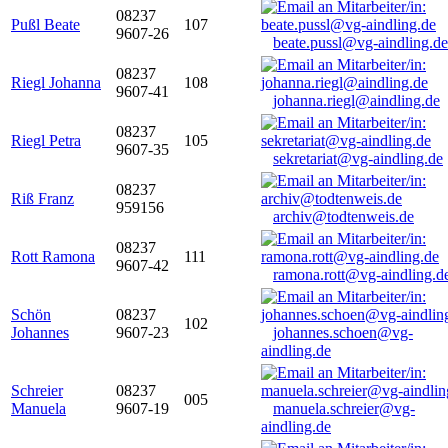
08237
Pußl Beate
107
9607-26
beate.pussl@vg-aindling.de
08237
Riegl Johanna
108
9607-41
johanna.riegl@aindling.de
08237
Riegl Petra
105
9607-35
sekretariat@vg-aindling.de
08237
Riß Franz
959156
archiv@todtenweis.de
08237
Rott Ramona
111
9607-42
ramona.rott@vg-aindling.d
Schön
08237
102
Johannes
9607-23
johannes.schoen@vg-
aindling.de
Schreier
08237
005
Manuela
9607-19
manuela.schreier@vg-
aindling.de