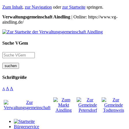
Zum Inhalt
,
zur Navigation
oder
zur Startseite
springen.
Verwaltungsgemeinschaft Aindling
| Online: https://www.vg-
aindling.de/
Suche VGem
suchen
Schriftgröße
A
A
A
Bürgerservice