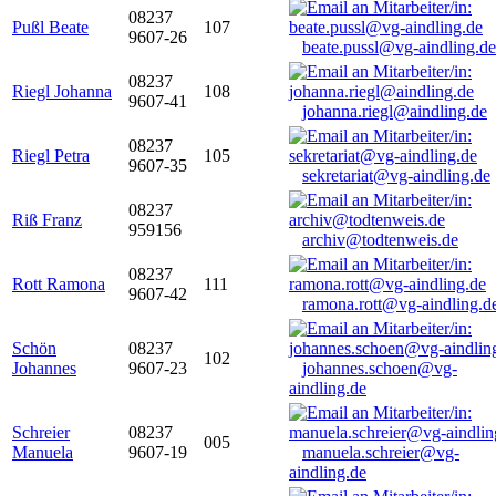
08237
Pußl Beate
107
9607-26
beate.pussl@vg-aindling.de
08237
Riegl Johanna
108
9607-41
johanna.riegl@aindling.de
08237
Riegl Petra
105
9607-35
sekretariat@vg-aindling.de
08237
Riß Franz
959156
archiv@todtenweis.de
08237
Rott Ramona
111
9607-42
ramona.rott@vg-aindling.d
Schön
08237
102
Johannes
9607-23
johannes.schoen@vg-
aindling.de
Schreier
08237
005
Manuela
9607-19
manuela.schreier@vg-
aindling.de