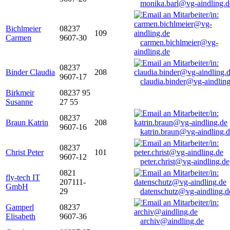
monika.barl@vg-aindling.d
Bichlmeier
08237
109
Carmen
9607-30
carmen.bichlmeier@vg-
aindling.de
08237
Binder Claudia
208
9607-17
claudia.binder@vg-aindling
Birkmeir
08237 95
Susanne
27 55
08237
Braun Katrin
208
9607-16
katrin.braun@vg-aindling.
08237
Christ Peter
101
9607-12
peter.christ@vg-aindling.de
0821
fly-tech IT
207111-
GmbH
29
datenschutz@vg-aindling.d
Gamperl
08237
Elisabeth
9607-36
archiv@aindling.de