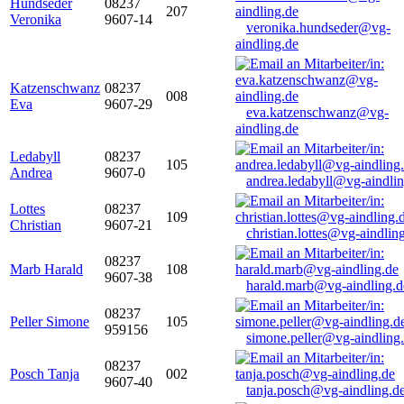
Hundseder
08237
207
Veronika
9607-14
veronika.hundseder@vg-
aindling.de
Katzenschwanz
08237
008
Eva
9607-29
eva.katzenschwanz@vg-
aindling.de
Ledabyll
08237
105
Andrea
9607-0
andrea.ledabyll@vg-aindli
Lottes
08237
109
Christian
9607-21
christian.lottes@vg-aindlin
08237
Marb Harald
108
9607-38
harald.marb@vg-aindling.d
08237
Peller Simone
105
959156
simone.peller@vg-aindling
08237
Posch Tanja
002
9607-40
tanja.posch@vg-aindling.d