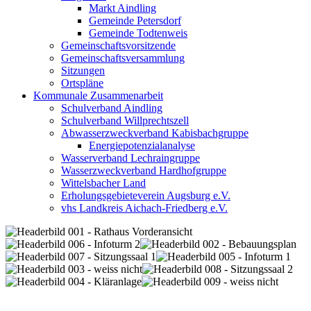
Markt Aindling
Gemeinde Petersdorf
Gemeinde Todtenweis
Gemeinschaftsvorsitzende
Gemeinschaftsversammlung
Sitzungen
Ortspläne
Kommunale Zusammenarbeit
Schulverband Aindling
Schulverband Willprechtszell
Abwasserzweckverband Kabisbachgruppe
Energiepotenzialanalyse
Wasserverband Lechraingruppe
Wasserzweckverband Hardhofgruppe
Wittelsbacher Land
Erholungsgebieteverein Augsburg e.V.
vhs Landkreis Aichach-Friedberg e.V.