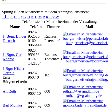
Sprung zu den Mitarbeitern mit dem Anfangsbuchstaben:
1
A
B
C
f
G
H
K
L
M
P
R
S
v
W
Telefonliste der Mitarbeiter/innen der Verwaltung
Name
Telefon
Zimmer
Mail
08237
1. Bgm. Binder
952530
Rathaus
Dietrich
0160
Petersdorf
buergermeister@petersdorf
90664140
08237
1. Bgm. Carl
959156
Rathaus
Konrad
0174
Todtenweis
buergermeister@todtenweis
1421854
1.Bgm Hitzler
Gertrud
08237
105
Erste
9607-0
buergermeisterin@aindling
Bürgermeisterin
08237
Alt Ruth
008
9607-10
ruth.alt@vg-aindling.de
08237
Barl Monika
009
9607-20