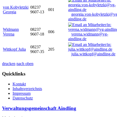
von Kobyletzki
08237
001
Georgia
9607-13
georgia.von-kobyletzki@vg
aindling.de
Widmann
08237
006
Verena
9607-18
verena.widmann@vg-
aindling.de
08237
Wittkopf Julia
205
9607-35
julia.wittkopf@aindling.de
drucken
nach oben
Quicklinks
Kontakt
Inhaltsverzeichnis
Impressum
Datenschutz
Verwaltungsgemeinschaft Aindling