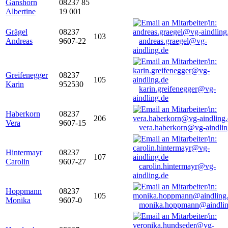
Ganshorn
08237 85
Albertine
19 001
Grägel
08237
103
Andreas
9607-22
andreas.graegel@vg-
aindling.de
Greifenegger
08237
105
Karin
952530
karin.greifenegger@vg-
aindling.de
Haberkorn
08237
206
Vera
9607-15
vera.haberkorn@vg-aindlin
Hintermayr
08237
107
Carolin
9607-27
carolin.hintermayr@vg-
aindling.de
Hoppmann
08237
105
Monika
9607-0
monika.hoppmann@aindlin