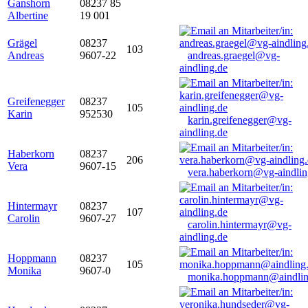
Ganshorn
08237 85
Albertine
19 001
Grägel
08237
103
Andreas
9607-22
andreas.graegel@vg-
aindling.de
Greifenegger
08237
105
Karin
952530
karin.greifenegger@vg-
aindling.de
Haberkorn
08237
206
Vera
9607-15
vera.haberkorn@vg-aindlin
Hintermayr
08237
107
Carolin
9607-27
carolin.hintermayr@vg-
aindling.de
Hoppmann
08237
105
Monika
9607-0
monika.hoppmann@aindlin