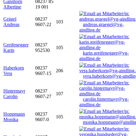
Ganshorn
08237 85
Albertine
19 001
Grägel
08237
103
Andreas
9607-22
andreas.graegel@vg-
aindling.de
Greifenegger
08237
105
Karin
952530
karin.greifenegger@vg-
aindling.de
Haberkorn
08237
206
Vera
9607-15
vera.haberkorn@vg-aindlin
Hintermayr
08237
107
Carolin
9607-27
carolin.hintermayr@vg-
aindling.de
Hoppmann
08237
105
Monika
9607-0
monika.hoppmann@aindlin