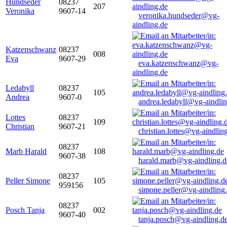
Hundseder
08237
207
Veronika
9607-14
veronika.hundseder@vg-
aindling.de
Katzenschwanz
08237
008
Eva
9607-29
eva.katzenschwanz@vg-
aindling.de
Ledabyll
08237
105
Andrea
9607-0
andrea.ledabyll@vg-aindli
Lottes
08237
109
Christian
9607-21
christian.lottes@vg-aindlin
08237
Marb Harald
108
9607-38
harald.marb@vg-aindling.d
08237
Peller Simone
105
959156
simone.peller@vg-aindling
08237
Posch Tanja
002
9607-40
tanja.posch@vg-aindling.d