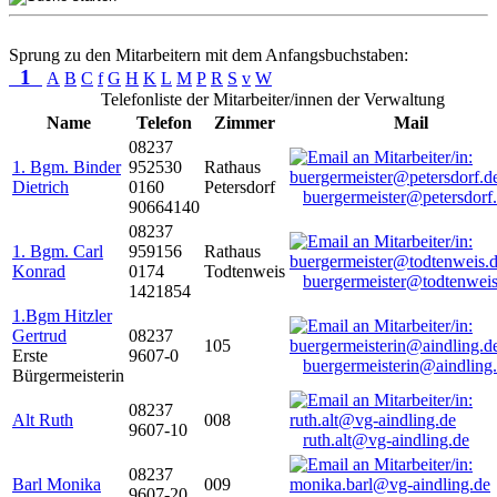
Sprung zu den Mitarbeitern mit dem Anfangsbuchstaben:
1
A
B
C
f
G
H
K
L
M
P
R
S
v
W
Telefonliste der Mitarbeiter/innen der Verwaltung
Name
Telefon
Zimmer
Mail
08237
1. Bgm. Binder
952530
Rathaus
Dietrich
0160
Petersdorf
buergermeister@petersdorf
90664140
08237
1. Bgm. Carl
959156
Rathaus
Konrad
0174
Todtenweis
buergermeister@todtenweis
1421854
1.Bgm Hitzler
Gertrud
08237
105
Erste
9607-0
buergermeisterin@aindling
Bürgermeisterin
08237
Alt Ruth
008
9607-10
ruth.alt@vg-aindling.de
08237
Barl Monika
009
9607-20