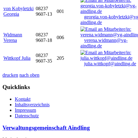
von Kobyletzki
08237
001
Georgia
9607-13
georgia.von-kobyletzki@vg
aindling.de
Widmann
08237
006
Verena
9607-18
verena.widmann@vg-
aindling.de
08237
Wittkopf Julia
205
9607-35
julia.wittkopf@aindling.de
drucken
nach oben
Quicklinks
Kontakt
Inhaltsverzeichnis
Impressum
Datenschutz
Verwaltungsgemeinschaft Aindling