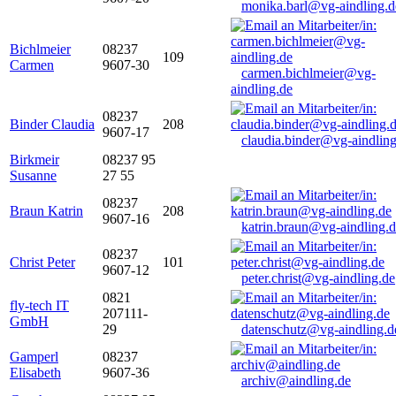
monika.barl@vg-aindling.d
Bichlmeier
08237
109
Carmen
9607-30
carmen.bichlmeier@vg-
aindling.de
08237
Binder Claudia
208
9607-17
claudia.binder@vg-aindling
Birkmeir
08237 95
Susanne
27 55
08237
Braun Katrin
208
9607-16
katrin.braun@vg-aindling.
08237
Christ Peter
101
9607-12
peter.christ@vg-aindling.de
0821
fly-tech IT
207111-
GmbH
29
datenschutz@vg-aindling.d
Gamperl
08237
Elisabeth
9607-36
archiv@aindling.de