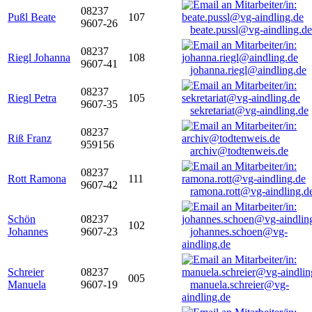
08237
Pußl Beate
107
9607-26
beate.pussl@vg-aindling.de
08237
Riegl Johanna
108
9607-41
johanna.riegl@aindling.de
08237
Riegl Petra
105
9607-35
sekretariat@vg-aindling.de
08237
Riß Franz
959156
archiv@todtenweis.de
08237
Rott Ramona
111
9607-42
ramona.rott@vg-aindling.d
Schön
08237
102
Johannes
9607-23
johannes.schoen@vg-
aindling.de
Schreier
08237
005
Manuela
9607-19
manuela.schreier@vg-
aindling.de