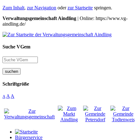
Zum Inhalt
,
zur Navigation
oder
zur Startseite
springen.
Verwaltungsgemeinschaft Aindling
| Online: https://www.vg-
aindling.de/
Suche VGem
suchen
Schriftgröße
A
A
A
Bürgerservice