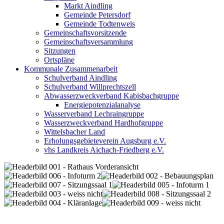
Markt Aindling
Gemeinde Petersdorf
Gemeinde Todtenweis
Gemeinschaftsvorsitzende
Gemeinschaftsversammlung
Sitzungen
Ortspläne
Kommunale Zusammenarbeit
Schulverband Aindling
Schulverband Willprechtszell
Abwasserzweckverband Kabisbachgruppe
Energiepotenzialanalyse
Wasserverband Lechraingruppe
Wasserzweckverband Hardhofgruppe
Wittelsbacher Land
Erholungsgebieteverein Augsburg e.V.
vhs Landkreis Aichach-Friedberg e.V.