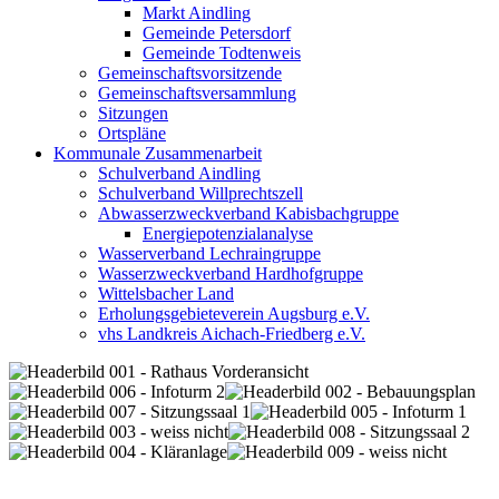
Markt Aindling
Gemeinde Petersdorf
Gemeinde Todtenweis
Gemeinschaftsvorsitzende
Gemeinschaftsversammlung
Sitzungen
Ortspläne
Kommunale Zusammenarbeit
Schulverband Aindling
Schulverband Willprechtszell
Abwasserzweckverband Kabisbachgruppe
Energiepotenzialanalyse
Wasserverband Lechraingruppe
Wasserzweckverband Hardhofgruppe
Wittelsbacher Land
Erholungsgebieteverein Augsburg e.V.
vhs Landkreis Aichach-Friedberg e.V.