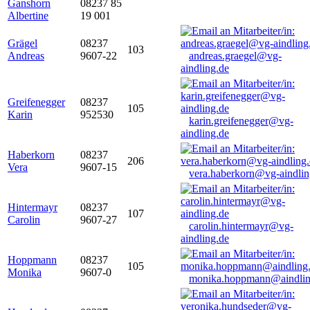
Ganshorn
08237 85
Albertine
19 001
Grägel
08237
103
Andreas
9607-22
andreas.graegel@vg-
aindling.de
Greifenegger
08237
105
Karin
952530
karin.greifenegger@vg-
aindling.de
Haberkorn
08237
206
Vera
9607-15
vera.haberkorn@vg-aindlin
Hintermayr
08237
107
Carolin
9607-27
carolin.hintermayr@vg-
aindling.de
Hoppmann
08237
105
Monika
9607-0
monika.hoppmann@aindlin