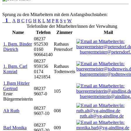
Sprung zu den Mitarbeitern mit dem Anfangsbuchstaben:
1
A
B
C
f
G
H
K
L
M
P
R
S
v
W
Telefonliste der Mitarbeiter/innen der Verwaltung
Name
Telefon
Zimmer
Mail
08237
1. Bgm. Binder
952530
Rathaus
Dietrich
0160
Petersdorf
buergermeister@petersdorf
90664140
08237
1. Bgm. Carl
959156
Rathaus
Konrad
0174
Todtenweis
buergermeister@todtenweis
1421854
1.Bgm Hitzler
Gertrud
08237
105
Erste
9607-0
buergermeisterin@aindling
Bürgermeisterin
08237
Alt Ruth
008
9607-10
ruth.alt@vg-aindling.de
08237
Barl Monika
009
9607-20