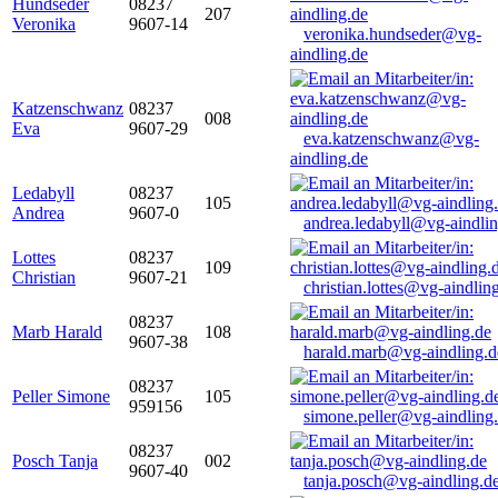
Hundseder
08237
207
Veronika
9607-14
veronika.hundseder@vg-
aindling.de
Katzenschwanz
08237
008
Eva
9607-29
eva.katzenschwanz@vg-
aindling.de
Ledabyll
08237
105
Andrea
9607-0
andrea.ledabyll@vg-aindli
Lottes
08237
109
Christian
9607-21
christian.lottes@vg-aindlin
08237
Marb Harald
108
9607-38
harald.marb@vg-aindling.d
08237
Peller Simone
105
959156
simone.peller@vg-aindling
08237
Posch Tanja
002
9607-40
tanja.posch@vg-aindling.d