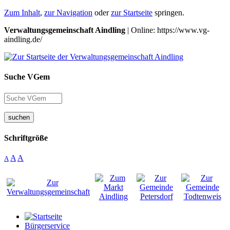
Zum Inhalt
,
zur Navigation
oder
zur Startseite
springen.
Verwaltungsgemeinschaft Aindling
| Online: https://www.vg-
aindling.de/
Suche VGem
suchen
Schriftgröße
A
A
A
Bürgerservice