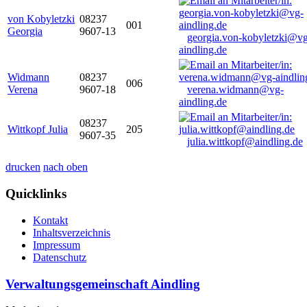
von Kobyletzki
08237
001
Georgia
9607-13
georgia.von-kobyletzki@vg
aindling.de
Widmann
08237
006
Verena
9607-18
verena.widmann@vg-
aindling.de
08237
Wittkopf Julia
205
9607-35
julia.wittkopf@aindling.de
drucken
nach oben
Quicklinks
Kontakt
Inhaltsverzeichnis
Impressum
Datenschutz
Verwaltungsgemeinschaft Aindling