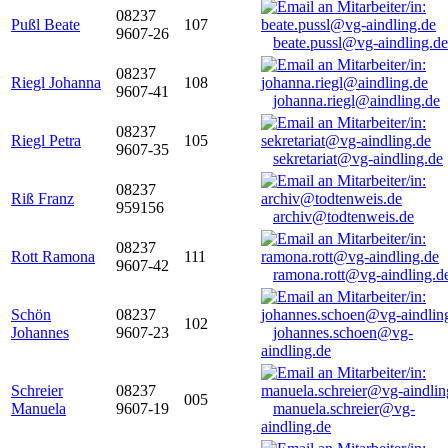
08237
Pußl Beate
107
9607-26
beate.pussl@vg-aindling.de
08237
Riegl Johanna
108
9607-41
johanna.riegl@aindling.de
08237
Riegl Petra
105
9607-35
sekretariat@vg-aindling.de
08237
Riß Franz
959156
archiv@todtenweis.de
08237
Rott Ramona
111
9607-42
ramona.rott@vg-aindling.d
Schön
08237
102
Johannes
9607-23
johannes.schoen@vg-
aindling.de
Schreier
08237
005
Manuela
9607-19
manuela.schreier@vg-
aindling.de