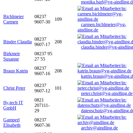
monika.barl@vg-aindling.d
Bichlmeier
08237
109
Carmen
9607-30
carmen.bichlmeier@vg-
aindling.de
08237
Binder Claudia
208
9607-17
claudia.binder@vg-aindling
Birkmeir
08237 95
Susanne
27 55
08237
Braun Katrin
208
9607-16
katrin.braun@vg-aindling.
08237
Christ Peter
101
9607-12
peter.christ@vg-aindling.de
0821
fly-tech IT
207111-
GmbH
29
datenschutz@vg-aindling.d
Gamperl
08237
Elisabeth
9607-36
archiv@aindling.de