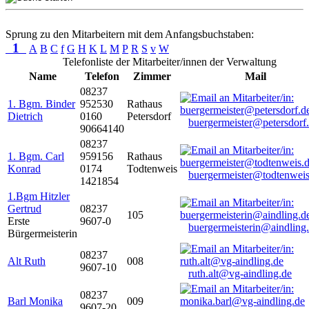
Sprung zu den Mitarbeitern mit dem Anfangsbuchstaben:
1
A
B
C
f
G
H
K
L
M
P
R
S
v
W
Telefonliste der Mitarbeiter/innen der Verwaltung
Name
Telefon
Zimmer
Mail
08237
1. Bgm. Binder
952530
Rathaus
Dietrich
0160
Petersdorf
buergermeister@petersdorf
90664140
08237
1. Bgm. Carl
959156
Rathaus
Konrad
0174
Todtenweis
buergermeister@todtenweis
1421854
1.Bgm Hitzler
Gertrud
08237
105
Erste
9607-0
buergermeisterin@aindling
Bürgermeisterin
08237
Alt Ruth
008
9607-10
ruth.alt@vg-aindling.de
08237
Barl Monika
009
9607-20