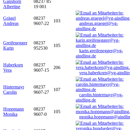
Ganshorn
08237 85
Albertine
19 001
Grägel
08237
103
Andreas
9607-22
andreas.graegel@vg-
aindling.de
Greifenegger
08237
105
Karin
952530
karin.greifenegger@vg-
aindling.de
Haberkorn
08237
206
Vera
9607-15
vera.haberkorn@vg-aindlin
Hintermayr
08237
107
Carolin
9607-27
carolin.hintermayr@vg-
aindling.de
Hoppmann
08237
105
Monika
9607-0
monika.hoppmann@aindlin