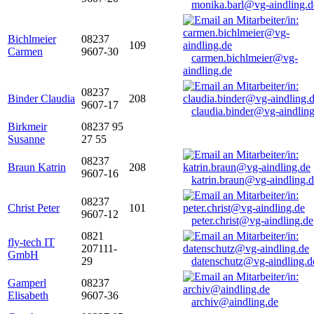
monika.barl@vg-aindling.d
Bichlmeier
08237
109
Carmen
9607-30
carmen.bichlmeier@vg-
aindling.de
08237
Binder Claudia
208
9607-17
claudia.binder@vg-aindling
Birkmeir
08237 95
Susanne
27 55
08237
Braun Katrin
208
9607-16
katrin.braun@vg-aindling.
08237
Christ Peter
101
9607-12
peter.christ@vg-aindling.de
0821
fly-tech IT
207111-
GmbH
29
datenschutz@vg-aindling.d
Gamperl
08237
Elisabeth
9607-36
archiv@aindling.de