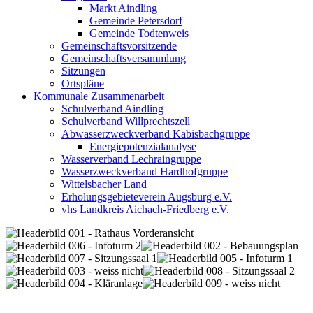
Markt Aindling
Gemeinde Petersdorf
Gemeinde Todtenweis
Gemeinschaftsvorsitzende
Gemeinschaftsversammlung
Sitzungen
Ortspläne
Kommunale Zusammenarbeit
Schulverband Aindling
Schulverband Willprechtszell
Abwasserzweckverband Kabisbachgruppe
Energiepotenzialanalyse
Wasserverband Lechraingruppe
Wasserzweckverband Hardhofgruppe
Wittelsbacher Land
Erholungsgebieteverein Augsburg e.V.
vhs Landkreis Aichach-Friedberg e.V.