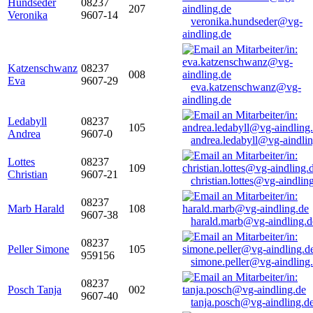
Hundseder
08237
207
Veronika
9607-14
veronika.hundseder@vg-
aindling.de
Katzenschwanz
08237
008
Eva
9607-29
eva.katzenschwanz@vg-
aindling.de
Ledabyll
08237
105
Andrea
9607-0
andrea.ledabyll@vg-aindli
Lottes
08237
109
Christian
9607-21
christian.lottes@vg-aindlin
08237
Marb Harald
108
9607-38
harald.marb@vg-aindling.d
08237
Peller Simone
105
959156
simone.peller@vg-aindling
08237
Posch Tanja
002
9607-40
tanja.posch@vg-aindling.d