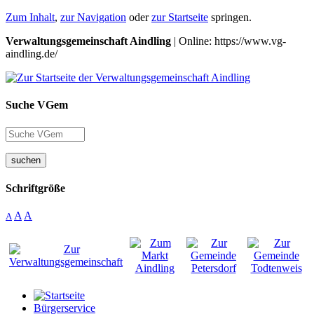
Zum Inhalt
,
zur Navigation
oder
zur Startseite
springen.
Verwaltungsgemeinschaft Aindling
| Online: https://www.vg-
aindling.de/
Suche VGem
suchen
Schriftgröße
A
A
A
Bürgerservice