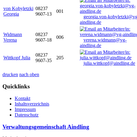
von Kobyletzki
08237
001
Georgia
9607-13
georgia.von-kobyletzki@vg
aindling.de
Widmann
08237
006
Verena
9607-18
verena.widmann@vg-
aindling.de
08237
Wittkopf Julia
205
9607-35
julia.wittkopf@aindling.de
drucken
nach oben
Quicklinks
Kontakt
Inhaltsverzeichnis
Impressum
Datenschutz
Verwaltungsgemeinschaft Aindling