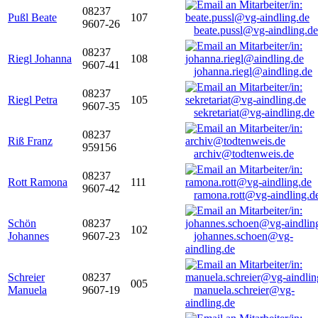
08237
Pußl Beate
107
9607-26
beate.pussl@vg-aindling.de
08237
Riegl Johanna
108
9607-41
johanna.riegl@aindling.de
08237
Riegl Petra
105
9607-35
sekretariat@vg-aindling.de
08237
Riß Franz
959156
archiv@todtenweis.de
08237
Rott Ramona
111
9607-42
ramona.rott@vg-aindling.d
Schön
08237
102
Johannes
9607-23
johannes.schoen@vg-
aindling.de
Schreier
08237
005
Manuela
9607-19
manuela.schreier@vg-
aindling.de