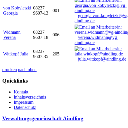
von Kobyletzki
08237
001
Georgia
9607-13
georgia.von-kobyletzki@vg
aindling.de
Widmann
08237
006
Verena
9607-18
verena.widmann@vg-
aindling.de
08237
Wittkopf Julia
205
9607-35
julia.wittkopf@aindling.de
drucken
nach oben
Quicklinks
Kontakt
Inhaltsverzeichnis
Impressum
Datenschutz
Verwaltungsgemeinschaft Aindling