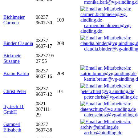
monika.barl@vg-aindling.d
Bichlmeier
08237
109
Carmen
9607-30
carmen.bichlmeier@vg-
aindling.de
08237
Binder Claudia
208
9607-17
claudia.binder@vg-aindling
Birkmeir
08237 95
Susanne
27 55
08237
Braun Katrin
208
9607-16
katrin.braun@vg-aindling.
08237
Christ Peter
101
9607-12
peter.christ@vg-aindling.de
0821
fly-tech IT
207111-
GmbH
29
datenschutz@vg-aindling.d
Gamperl
08237
Elisabeth
9607-36
archiv@aindling.de