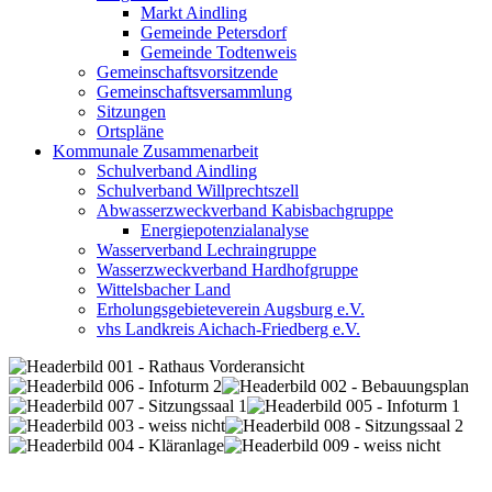
Markt Aindling
Gemeinde Petersdorf
Gemeinde Todtenweis
Gemeinschaftsvorsitzende
Gemeinschaftsversammlung
Sitzungen
Ortspläne
Kommunale Zusammenarbeit
Schulverband Aindling
Schulverband Willprechtszell
Abwasserzweckverband Kabisbachgruppe
Energiepotenzialanalyse
Wasserverband Lechraingruppe
Wasserzweckverband Hardhofgruppe
Wittelsbacher Land
Erholungsgebieteverein Augsburg e.V.
vhs Landkreis Aichach-Friedberg e.V.