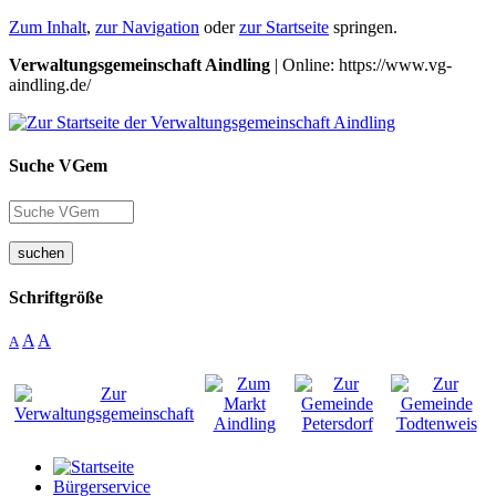
Zum Inhalt
,
zur Navigation
oder
zur Startseite
springen.
Verwaltungsgemeinschaft Aindling
| Online: https://www.vg-
aindling.de/
Suche VGem
suchen
Schriftgröße
A
A
A
Bürgerservice