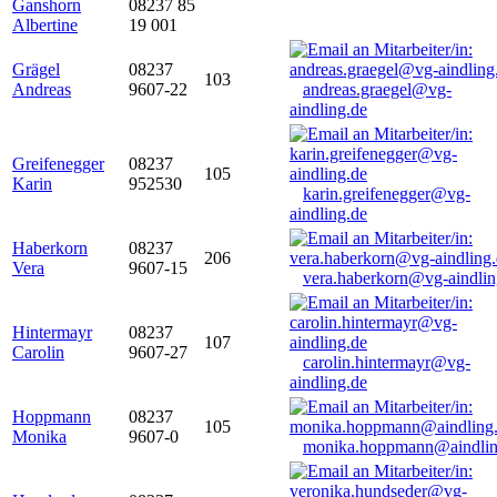
Ganshorn
08237 85
Albertine
19 001
Grägel
08237
103
Andreas
9607-22
andreas.graegel@vg-
aindling.de
Greifenegger
08237
105
Karin
952530
karin.greifenegger@vg-
aindling.de
Haberkorn
08237
206
Vera
9607-15
vera.haberkorn@vg-aindlin
Hintermayr
08237
107
Carolin
9607-27
carolin.hintermayr@vg-
aindling.de
Hoppmann
08237
105
Monika
9607-0
monika.hoppmann@aindlin