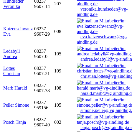
Hundseder
08237
207
Veronika
9607-14
veronika.hundseder@vg-
aindling.de
Katzenschwanz
08237
008
Eva
9607-29
eva.katzenschwanz@vg-
aindling.de
Ledabyll
08237
105
Andrea
9607-0
andrea.ledabyll@vg-aindli
Lottes
08237
109
Christian
9607-21
christian.lottes@vg-aindlin
08237
Marb Harald
108
9607-38
harald.marb@vg-aindling.d
08237
Peller Simone
105
959156
simone.peller@vg-aindling
08237
Posch Tanja
002
9607-40
tanja.posch@vg-aindling.d