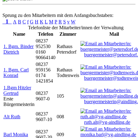
Sprung zu den Mitarbeitern mit dem Anfangsbuchstaben:
1
A
B
C
f
G
H
K
L
M
P
R
S
v
W
Telefonliste der Mitarbeiter/innen der Verwaltung
Name
Telefon
Zimmer
Mail
08237
1. Bgm. Binder
952530
Rathaus
Dietrich
0160
Petersdorf
buergermeister@petersdorf
90664140
08237
1. Bgm. Carl
959156
Rathaus
Konrad
0174
Todtenweis
buergermeister@todtenweis
1421854
1.Bgm Hitzler
Gertrud
08237
105
Erste
9607-0
buergermeisterin@aindling
Bürgermeisterin
08237
Alt Ruth
008
9607-10
ruth.alt@vg-aindling.de
08237
Barl Monika
009
9607-20