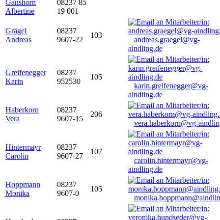
Ganshorn
08237 85
Albertine
19 001
Grägel
08237
103
Andreas
9607-22
andreas.graegel@vg-
aindling.de
Greifenegger
08237
105
Karin
952530
karin.greifenegger@vg-
aindling.de
Haberkorn
08237
206
Vera
9607-15
vera.haberkorn@vg-aindlin
Hintermayr
08237
107
Carolin
9607-27
carolin.hintermayr@vg-
aindling.de
Hoppmann
08237
105
Monika
9607-0
monika.hoppmann@aindlin