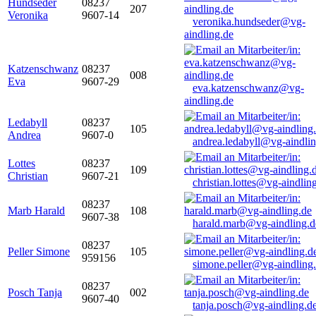
Hundseder
08237
207
Veronika
9607-14
veronika.hundseder@vg-
aindling.de
Katzenschwanz
08237
008
Eva
9607-29
eva.katzenschwanz@vg-
aindling.de
Ledabyll
08237
105
Andrea
9607-0
andrea.ledabyll@vg-aindli
Lottes
08237
109
Christian
9607-21
christian.lottes@vg-aindlin
08237
Marb Harald
108
9607-38
harald.marb@vg-aindling.d
08237
Peller Simone
105
959156
simone.peller@vg-aindling
08237
Posch Tanja
002
9607-40
tanja.posch@vg-aindling.d