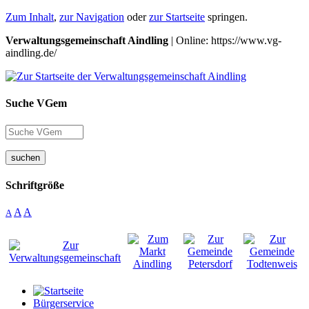
Zum Inhalt
,
zur Navigation
oder
zur Startseite
springen.
Verwaltungsgemeinschaft Aindling
| Online: https://www.vg-
aindling.de/
Suche VGem
suchen
Schriftgröße
A
A
A
Bürgerservice