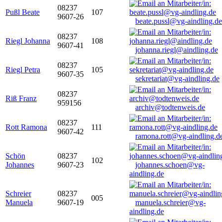
08237
Pußl Beate
107
9607-26
beate.pussl@vg-aindling.de
08237
Riegl Johanna
108
9607-41
johanna.riegl@aindling.de
08237
Riegl Petra
105
9607-35
sekretariat@vg-aindling.de
08237
Riß Franz
959156
archiv@todtenweis.de
08237
Rott Ramona
111
9607-42
ramona.rott@vg-aindling.d
Schön
08237
102
Johannes
9607-23
johannes.schoen@vg-
aindling.de
Schreier
08237
005
Manuela
9607-19
manuela.schreier@vg-
aindling.de