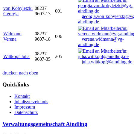
von Kobyletzki
08237
001
Georgia
9607-13
georgia.von-kobyletzki@vg
aindling.de
Widmann
08237
006
Verena
9607-18
verena.widmann@vg-
aindling.de
08237
Wittkopf Julia
205
9607-35
julia.wittkopf@aindling.de
drucken
nach oben
Quicklinks
Kontakt
Inhaltsverzeichnis
Impressum
Datenschutz
Verwaltungsgemeinschaft Aindling