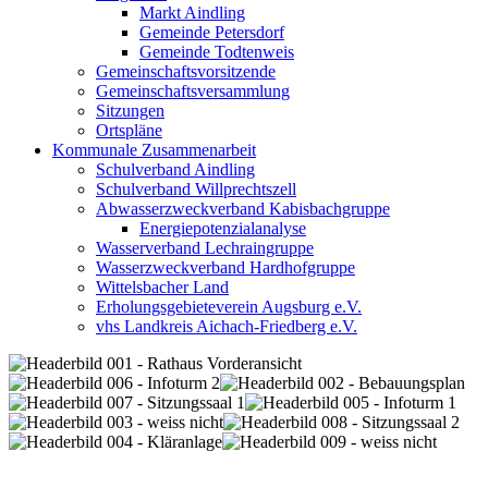
Markt Aindling
Gemeinde Petersdorf
Gemeinde Todtenweis
Gemeinschaftsvorsitzende
Gemeinschaftsversammlung
Sitzungen
Ortspläne
Kommunale Zusammenarbeit
Schulverband Aindling
Schulverband Willprechtszell
Abwasserzweckverband Kabisbachgruppe
Energiepotenzialanalyse
Wasserverband Lechraingruppe
Wasserzweckverband Hardhofgruppe
Wittelsbacher Land
Erholungsgebieteverein Augsburg e.V.
vhs Landkreis Aichach-Friedberg e.V.