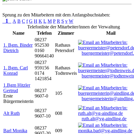
Sprung zu den Mitarbeitern mit dem Anfangsbuchstaben:
1
A
B
C
f
G
H
K
L
M
P
R
S
v
W
Telefonliste der Mitarbeiter/innen der Verwaltung
Name
Telefon
Zimmer
Mail
08237
1. Bgm. Binder
952530
Rathaus
Dietrich
0160
Petersdorf
buergermeister@petersdorf
90664140
08237
1. Bgm. Carl
959156
Rathaus
Konrad
0174
Todtenweis
buergermeister@todtenweis
1421854
1.Bgm Hitzler
Gertrud
08237
105
Erste
9607-0
buergermeisterin@aindling
Bürgermeisterin
08237
Alt Ruth
008
9607-10
ruth.alt@vg-aindling.de
08237
Barl Monika
009
9607-20