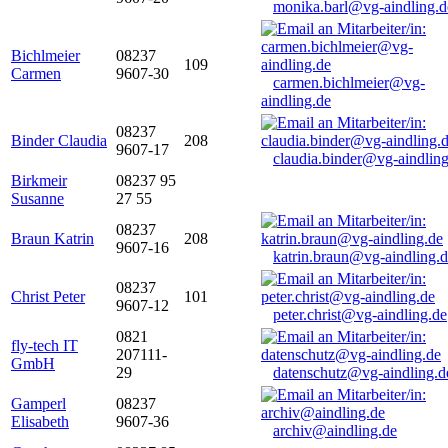
monika.barl@vg-aindling.d
Bichlmeier
08237
109
Carmen
9607-30
carmen.bichlmeier@vg-
aindling.de
08237
Binder Claudia
208
9607-17
claudia.binder@vg-aindling
Birkmeir
08237 95
Susanne
27 55
08237
Braun Katrin
208
9607-16
katrin.braun@vg-aindling.
08237
Christ Peter
101
9607-12
peter.christ@vg-aindling.de
0821
fly-tech IT
207111-
GmbH
29
datenschutz@vg-aindling.d
Gamperl
08237
Elisabeth
9607-36
archiv@aindling.de