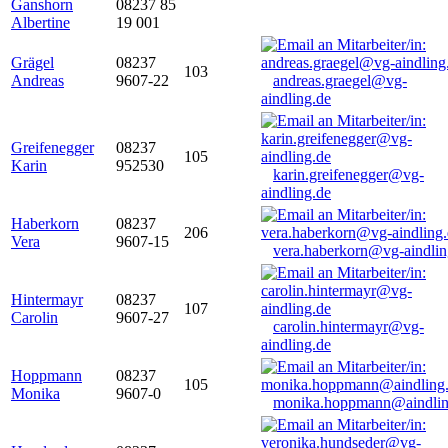
Ganshorn
08237 85
Albertine
19 001
Grägel
08237
103
Andreas
9607-22
andreas.graegel@vg-
aindling.de
Greifenegger
08237
105
Karin
952530
karin.greifenegger@vg-
aindling.de
Haberkorn
08237
206
Vera
9607-15
vera.haberkorn@vg-aindlin
Hintermayr
08237
107
Carolin
9607-27
carolin.hintermayr@vg-
aindling.de
Hoppmann
08237
105
Monika
9607-0
monika.hoppmann@aindlin