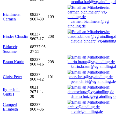
monika.barl@vg-aindling.d
Bichlmeier
08237
109
Carmen
9607-30
carmen.bichlmeier@vg-
aindling.de
08237
Binder Claudia
208
9607-17
claudia.binder@vg-aindling
Birkmeir
08237 95
Susanne
27 55
08237
Braun Katrin
208
9607-16
katrin.braun@vg-aindling.
08237
Christ Peter
101
9607-12
peter.christ@vg-aindling.de
0821
fly-tech IT
207111-
GmbH
29
datenschutz@vg-aindling.d
Gamperl
08237
Elisabeth
9607-36
archiv@aindling.de