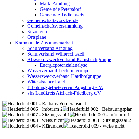
Markt Aindling
Gemeinde Petersdorf
Gemeinde Todtenweis
Gemeinschaftsvorsitzende
Gemeinschaftsversammlung
Sitzungen
Ortspläne
Kommunale Zusammenarbeit
Schulverband Aindling
Schulverband Willprechtszell
Abwasserzweckverband Kabisbachgruppe
Energiepotenzialanalyse
Wasserverband Lechraingruppe
Wasserzweckverband Hardhofgruppe
Wittelsbacher Land
Erholungsgebieteverein Augsburg e.V.
vhs Landkreis Aichach-Friedberg e.V.