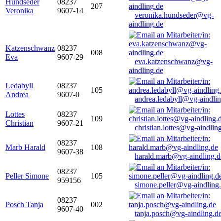
Hundseder
08237
207
Veronika
9607-14
veronika.hundseder@vg-
aindling.de
Katzenschwanz
08237
008
Eva
9607-29
eva.katzenschwanz@vg-
aindling.de
Ledabyll
08237
105
Andrea
9607-0
andrea.ledabyll@vg-aindli
Lottes
08237
109
Christian
9607-21
christian.lottes@vg-aindlin
08237
Marb Harald
108
9607-38
harald.marb@vg-aindling.d
08237
Peller Simone
105
959156
simone.peller@vg-aindling
08237
Posch Tanja
002
9607-40
tanja.posch@vg-aindling.d