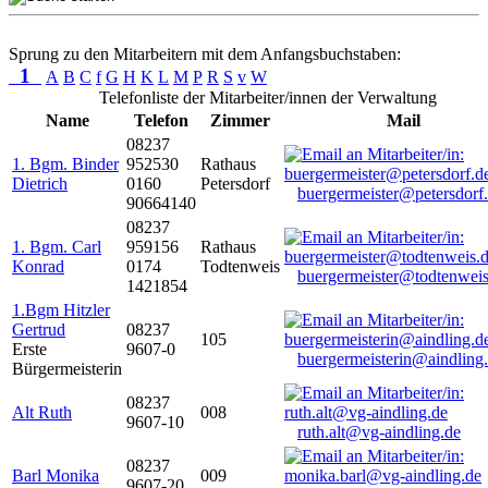
Sprung zu den Mitarbeitern mit dem Anfangsbuchstaben:
1
A
B
C
f
G
H
K
L
M
P
R
S
v
W
Telefonliste der Mitarbeiter/innen der Verwaltung
Name
Telefon
Zimmer
Mail
08237
1. Bgm. Binder
952530
Rathaus
Dietrich
0160
Petersdorf
buergermeister@petersdorf
90664140
08237
1. Bgm. Carl
959156
Rathaus
Konrad
0174
Todtenweis
buergermeister@todtenweis
1421854
1.Bgm Hitzler
Gertrud
08237
105
Erste
9607-0
buergermeisterin@aindling
Bürgermeisterin
08237
Alt Ruth
008
9607-10
ruth.alt@vg-aindling.de
08237
Barl Monika
009
9607-20