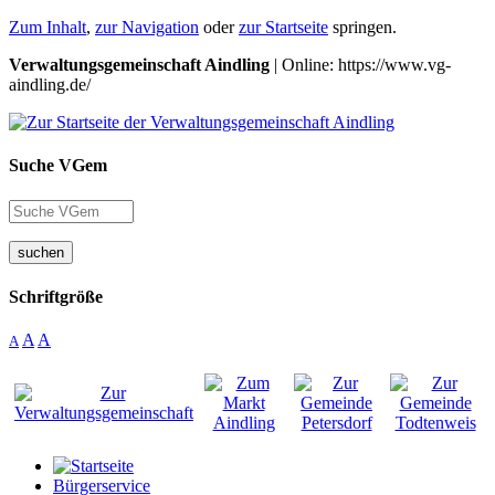
Zum Inhalt
,
zur Navigation
oder
zur Startseite
springen.
Verwaltungsgemeinschaft Aindling
| Online: https://www.vg-
aindling.de/
Suche VGem
suchen
Schriftgröße
A
A
A
Bürgerservice