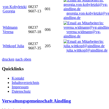
von Kobyletzki
08237
001
Georgia
9607-13
georgia.von-kobyletzki@vg
aindling.de
Widmann
08237
006
Verena
9607-18
verena.widmann@vg-
aindling.de
08237
Wittkopf Julia
205
9607-35
julia.wittkopf@aindling.de
drucken
nach oben
Quicklinks
Kontakt
Inhaltsverzeichnis
Impressum
Datenschutz
Verwaltungsgemeinschaft Aindling