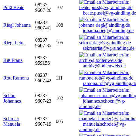
08237
Pußl Beate
107
9607-26
beate.pussl@vg-aindling.de
08237
Riegl Johanna
108
9607-41
johanna.riegl@aindling.de
08237
Riegl Petra
105
9607-35
sekretariat@vg-aindling.de
08237
Riß Franz
959156
archiv@todtenweis.de
08237
Rott Ramona
111
9607-42
ramona.rott@vg-aindling.d
Schön
08237
102
Johannes
9607-23
johannes.schoen@vg-
aindling.de
Schreier
08237
005
Manuela
9607-19
manuela.schreier@vg-
aindling.de