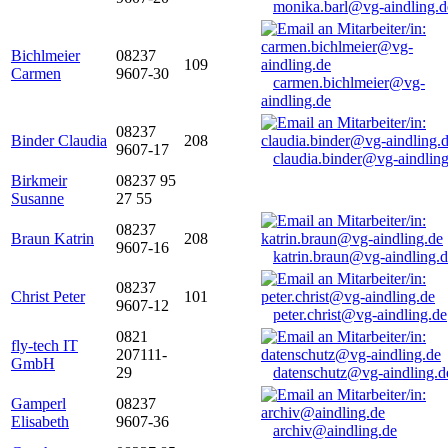
monika.barl@vg-aindling.d
Bichlmeier
08237
109
Carmen
9607-30
carmen.bichlmeier@vg-
aindling.de
08237
Binder Claudia
208
9607-17
claudia.binder@vg-aindling
Birkmeir
08237 95
Susanne
27 55
08237
Braun Katrin
208
9607-16
katrin.braun@vg-aindling.
08237
Christ Peter
101
9607-12
peter.christ@vg-aindling.de
0821
fly-tech IT
207111-
GmbH
29
datenschutz@vg-aindling.d
Gamperl
08237
Elisabeth
9607-36
archiv@aindling.de