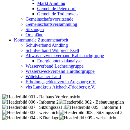
Markt Aindling
Gemeinde Petersdorf
Gemeinde Todtenweis
Gemeinschaftsvorsitzende
Gemeinschaftsversammlung
Sitzungen
Ortspläne
Kommunale Zusammenarbeit
Schulverband Aindling
Schulverband Willprechtszell
Abwasserzweckverband Kabisbachgruppe
Energiepotenzialanalyse
Wasserverband Lechraingruppe
Wasserzweckverband Hardhofgruppe
Wittelsbacher Land
Erholungsgebieteverein Augsburg e.V.
vhs Landkreis Aichach-Friedberg e.V.