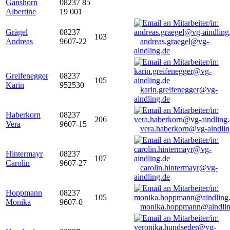
Ganshorn
08237 85
Albertine
19 001
Grägel
08237
103
Andreas
9607-22
andreas.graegel@vg-
aindling.de
Greifenegger
08237
105
Karin
952530
karin.greifenegger@vg-
aindling.de
Haberkorn
08237
206
Vera
9607-15
vera.haberkorn@vg-aindlin
Hintermayr
08237
107
Carolin
9607-27
carolin.hintermayr@vg-
aindling.de
Hoppmann
08237
105
Monika
9607-0
monika.hoppmann@aindlin