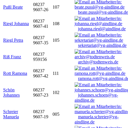
08237
Pußl Beate
107
9607-26
beate.pussl@vg-aindling.de
08237
Riegl Johanna
108
9607-41
johanna.riegl@aindling.de
08237
Riegl Petra
105
9607-35
sekretariat@vg-aindling.de
08237
Riß Franz
959156
archiv@todtenweis.de
08237
Rott Ramona
111
9607-42
ramona.rott@vg-aindling.d
Schön
08237
102
Johannes
9607-23
johannes.schoen@vg-
aindling.de
Schreier
08237
005
Manuela
9607-19
manuela.schreier@vg-
aindling.de