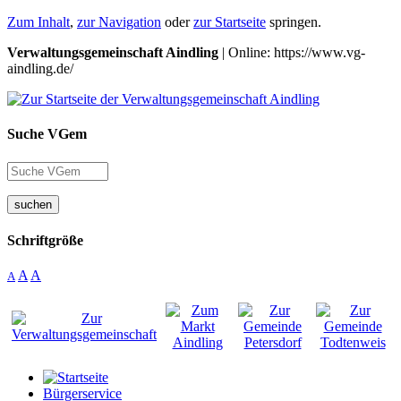
Zum Inhalt
,
zur Navigation
oder
zur Startseite
springen.
Verwaltungsgemeinschaft Aindling
| Online: https://www.vg-
aindling.de/
Suche VGem
suchen
Schriftgröße
A
A
A
Bürgerservice