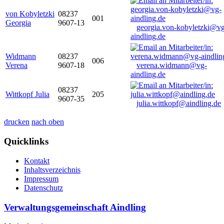
von Kobyletzki
08237
001
Georgia
9607-13
georgia.von-kobyletzki@vg
aindling.de
Widmann
08237
006
Verena
9607-18
verena.widmann@vg-
aindling.de
08237
Wittkopf Julia
205
9607-35
julia.wittkopf@aindling.de
drucken
nach oben
Quicklinks
Kontakt
Inhaltsverzeichnis
Impressum
Datenschutz
Verwaltungsgemeinschaft Aindling