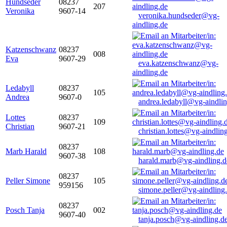
Hundseder
08237
207
Veronika
9607-14
veronika.hundseder@vg-
aindling.de
Katzenschwanz
08237
008
Eva
9607-29
eva.katzenschwanz@vg-
aindling.de
Ledabyll
08237
105
Andrea
9607-0
andrea.ledabyll@vg-aindli
Lottes
08237
109
Christian
9607-21
christian.lottes@vg-aindlin
08237
Marb Harald
108
9607-38
harald.marb@vg-aindling.d
08237
Peller Simone
105
959156
simone.peller@vg-aindling
08237
Posch Tanja
002
9607-40
tanja.posch@vg-aindling.d