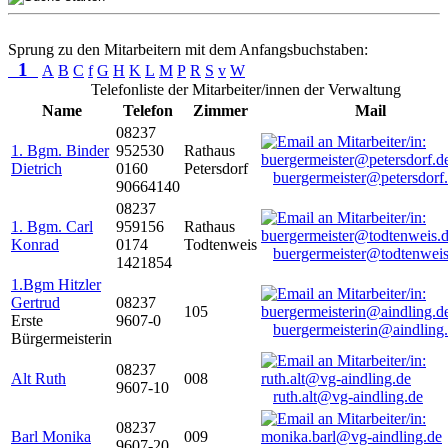
Sprung zu den Mitarbeitern mit dem Anfangsbuchstaben:
1
A
B
C
f
G
H
K
L
M
P
R
S
v
W
Telefonliste der Mitarbeiter/innen der Verwaltung
Name
Telefon
Zimmer
Mail
08237
1. Bgm. Binder
952530
Rathaus
Dietrich
0160
Petersdorf
buergermeister@petersdorf
90664140
08237
1. Bgm. Carl
959156
Rathaus
Konrad
0174
Todtenweis
buergermeister@todtenweis
1421854
1.Bgm Hitzler
Gertrud
08237
105
Erste
9607-0
buergermeisterin@aindling
Bürgermeisterin
08237
Alt Ruth
008
9607-10
ruth.alt@vg-aindling.de
08237
Barl Monika
009
9607-20