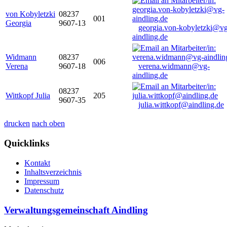
von Kobyletzki
08237
001
Georgia
9607-13
georgia.von-kobyletzki@vg
aindling.de
Widmann
08237
006
Verena
9607-18
verena.widmann@vg-
aindling.de
08237
Wittkopf Julia
205
9607-35
julia.wittkopf@aindling.de
drucken
nach oben
Quicklinks
Kontakt
Inhaltsverzeichnis
Impressum
Datenschutz
Verwaltungsgemeinschaft Aindling