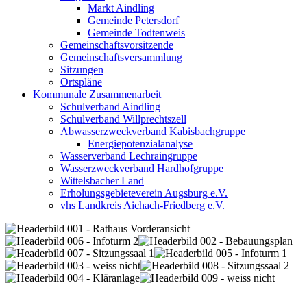
Markt Aindling
Gemeinde Petersdorf
Gemeinde Todtenweis
Gemeinschaftsvorsitzende
Gemeinschaftsversammlung
Sitzungen
Ortspläne
Kommunale Zusammenarbeit
Schulverband Aindling
Schulverband Willprechtszell
Abwasserzweckverband Kabisbachgruppe
Energiepotenzialanalyse
Wasserverband Lechraingruppe
Wasserzweckverband Hardhofgruppe
Wittelsbacher Land
Erholungsgebieteverein Augsburg e.V.
vhs Landkreis Aichach-Friedberg e.V.