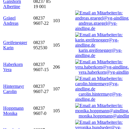
Ganshorn
08237 85
Albertine
19 001
Grägel
08237
103
Andreas
9607-22
andreas.graegel@vg-
aindling.de
Greifenegger
08237
105
Karin
952530
karin.greifenegger@vg-
aindling.de
Haberkorn
08237
206
Vera
9607-15
vera.haberkorn@vg-aindlin
Hintermayr
08237
107
Carolin
9607-27
carolin.hintermayr@vg-
aindling.de
Hoppmann
08237
105
Monika
9607-0
monika.hoppmann@aindlin