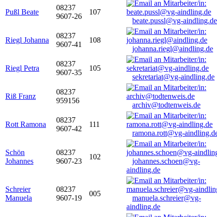
08237
Pußl Beate
107
9607-26
beate.pussl@vg-aindling.de
08237
Riegl Johanna
108
9607-41
johanna.riegl@aindling.de
08237
Riegl Petra
105
9607-35
sekretariat@vg-aindling.de
08237
Riß Franz
959156
archiv@todtenweis.de
08237
Rott Ramona
111
9607-42
ramona.rott@vg-aindling.d
Schön
08237
102
Johannes
9607-23
johannes.schoen@vg-
aindling.de
Schreier
08237
005
Manuela
9607-19
manuela.schreier@vg-
aindling.de