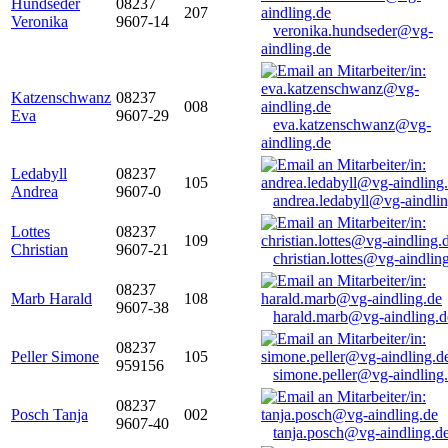
Hundseder
08237
207
Veronika
9607-14
veronika.hundseder@vg-
aindling.de
Katzenschwanz
08237
008
Eva
9607-29
eva.katzenschwanz@vg-
aindling.de
Ledabyll
08237
105
Andrea
9607-0
andrea.ledabyll@vg-aindli
Lottes
08237
109
Christian
9607-21
christian.lottes@vg-aindlin
08237
Marb Harald
108
9607-38
harald.marb@vg-aindling.d
08237
Peller Simone
105
959156
simone.peller@vg-aindling
08237
Posch Tanja
002
9607-40
tanja.posch@vg-aindling.d