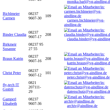
monika.barl@vg-aindling.d
Bichlmeier
08237
109
Carmen
9607-30
carmen.bichlmeier@vg-
aindling.de
08237
Binder Claudia
208
9607-17
claudia.binder@vg-aindling
Birkmeir
08237 95
Susanne
27 55
08237
Braun Katrin
208
9607-16
katrin.braun@vg-aindling.
08237
Christ Peter
101
9607-12
peter.christ@vg-aindling.de
0821
fly-tech IT
207111-
GmbH
29
datenschutz@vg-aindling.d
Gamperl
08237
Elisabeth
9607-36
archiv@aindling.de