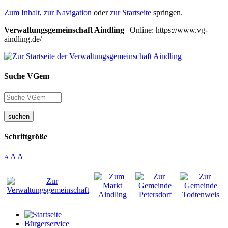
Zum Inhalt
,
zur Navigation
oder
zur Startseite
springen.
Verwaltungsgemeinschaft Aindling
| Online: https://www.vg-
aindling.de/
Suche VGem
suchen
Schriftgröße
A
A
A
Bürgerservice