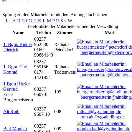
Sprung zu den Mitarbeitern mit dem Anfangsbuchstaben:
1
A
B
C
f
G
H
K
L
M
P
R
S
v
W
Telefonliste der Mitarbeiter/innen der Verwaltung
Name
Telefon
Zimmer
Mail
08237
1. Bgm. Binder
952530
Rathaus
Dietrich
0160
Petersdorf
buergermeister@petersdorf
90664140
08237
1. Bgm. Carl
959156
Rathaus
Konrad
0174
Todtenweis
buergermeister@todtenweis
1421854
1.Bgm Hitzler
Gertrud
08237
105
Erste
9607-0
buergermeisterin@aindling
Bürgermeisterin
08237
Alt Ruth
008
9607-10
ruth.alt@vg-aindling.de
08237
Barl Monika
009
9607-20