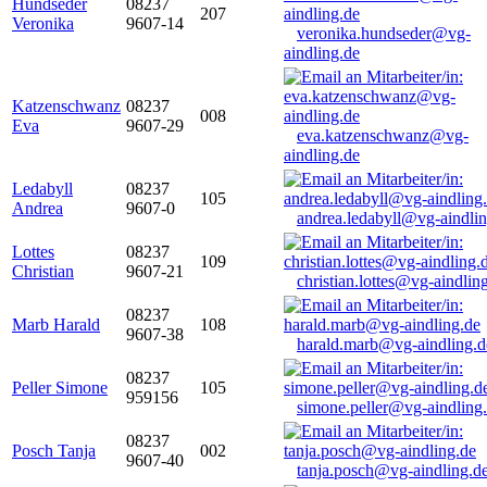
Hundseder
08237
207
Veronika
9607-14
veronika.hundseder@vg-
aindling.de
Katzenschwanz
08237
008
Eva
9607-29
eva.katzenschwanz@vg-
aindling.de
Ledabyll
08237
105
Andrea
9607-0
andrea.ledabyll@vg-aindli
Lottes
08237
109
Christian
9607-21
christian.lottes@vg-aindlin
08237
Marb Harald
108
9607-38
harald.marb@vg-aindling.d
08237
Peller Simone
105
959156
simone.peller@vg-aindling
08237
Posch Tanja
002
9607-40
tanja.posch@vg-aindling.d