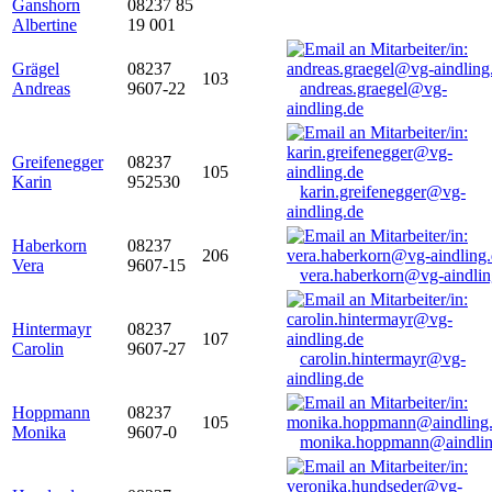
Ganshorn
08237 85
Albertine
19 001
Grägel
08237
103
Andreas
9607-22
andreas.graegel@vg-
aindling.de
Greifenegger
08237
105
Karin
952530
karin.greifenegger@vg-
aindling.de
Haberkorn
08237
206
Vera
9607-15
vera.haberkorn@vg-aindlin
Hintermayr
08237
107
Carolin
9607-27
carolin.hintermayr@vg-
aindling.de
Hoppmann
08237
105
Monika
9607-0
monika.hoppmann@aindlin