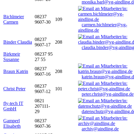
monika.barl@vg-aindling.d
Bichlmeier
08237
109
Carmen
9607-30
carmen.bichlmeier@vg-
aindling.de
08237
Binder Claudia
208
9607-17
claudia.binder@vg-aindling
Birkmeir
08237 95
Susanne
27 55
08237
Braun Katrin
208
9607-16
katrin.braun@vg-aindling.
08237
Christ Peter
101
9607-12
peter.christ@vg-aindling.de
0821
fly-tech IT
207111-
GmbH
29
datenschutz@vg-aindling.d
Gamperl
08237
Elisabeth
9607-36
archiv@aindling.de