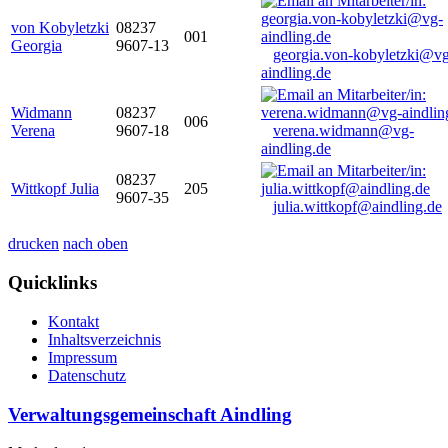
von Kobyletzki
08237
001
Georgia
9607-13
georgia.von-kobyletzki@vg
aindling.de
Widmann
08237
006
Verena
9607-18
verena.widmann@vg-
aindling.de
08237
Wittkopf Julia
205
9607-35
julia.wittkopf@aindling.de
drucken
nach oben
Quicklinks
Kontakt
Inhaltsverzeichnis
Impressum
Datenschutz
Verwaltungsgemeinschaft Aindling