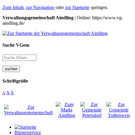
Zum Inhalt
,
zur Navigation
oder
zur Startseite
springen.
Verwaltungsgemeinschaft Aindling
| Online: https://www.vg-
aindling.de/
Suche VGem
suchen
Schriftgröße
A
A
A
Bürgerservice