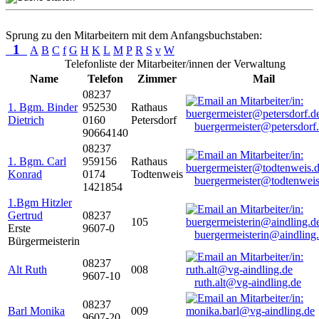
Sprung zu den Mitarbeitern mit dem Anfangsbuchstaben:
1
A
B
C
f
G
H
K
L
M
P
R
S
v
W
Telefonliste der Mitarbeiter/innen der Verwaltung
Name
Telefon
Zimmer
Mail
08237
1. Bgm. Binder
952530
Rathaus
Dietrich
0160
Petersdorf
buergermeister@petersdorf
90664140
08237
1. Bgm. Carl
959156
Rathaus
Konrad
0174
Todtenweis
buergermeister@todtenweis
1421854
1.Bgm Hitzler
Gertrud
08237
105
Erste
9607-0
buergermeisterin@aindling
Bürgermeisterin
08237
Alt Ruth
008
9607-10
ruth.alt@vg-aindling.de
08237
Barl Monika
009
9607-20