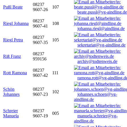
08237
Pußl Beate
107
9607-26
beate.pussl@vg-aindling.de
08237
Riegl Johanna
108
9607-41
johanna.riegl@aindling.de
08237
Riegl Petra
105
9607-35
sekretariat@vg-aindling.de
08237
Riß Franz
959156
archiv@todtenweis.de
08237
Rott Ramona
111
9607-42
ramona.rott@vg-aindling.d
Schön
08237
102
Johannes
9607-23
johannes.schoen@vg-
aindling.de
Schreier
08237
005
Manuela
9607-19
manuela.schreier@vg-
aindling.de