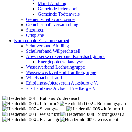
Markt Aindling
Gemeinde Petersdorf
Gemeinde Todtenweis
Gemeinschaftsvorsitzende
Gemeinschaftsversammlung
Sitzungen
Ortspläne
Kommunale Zusammenarbeit
Schulverband Aindling
Schulverband Willprechtszell
Abwasserzweckverband Kabisbachgruppe
Energiepotenzialanalyse
Wasserverband Lechraingruppe
Wasserzweckverband Hardhofgruppe
Wittelsbacher Land
Erholungsgebieteverein Augsburg e.V.
vhs Landkreis Aichach-Friedberg e.V.