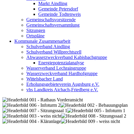
Markt Aindling
Gemeinde Petersdorf
Gemeinde Todtenweis
Gemeinschaftsvorsitzende
Gemeinschaftsversammlung
Sitzungen
Ortspläne
Kommunale Zusammenarbeit
Schulverband Aindling
Schulverband Willprechtszell
Abwasserzweckverband Kabisbachgruppe
Energiepotenzialanalyse
Wasserverband Lechraingruppe
Wasserzweckverband Hardhofgruppe
Wittelsbacher Land
Erholungsgebieteverein Augsburg e.V.
vhs Landkreis Aichach-Friedberg e.V.