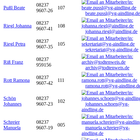
08237
Pußl Beate
107
9607-26
beate.pussl@vg-aindling.de
08237
Riegl Johanna
108
9607-41
johanna.riegl@aindling.de
08237
Riegl Petra
105
9607-35
sekretariat@vg-aindling.de
08237
Riß Franz
959156
archiv@todtenweis.de
08237
Rott Ramona
111
9607-42
ramona.rott@vg-aindling.d
Schön
08237
102
Johannes
9607-23
johannes.schoen@vg-
aindling.de
Schreier
08237
005
Manuela
9607-19
manuela.schreier@vg-
aindling.de