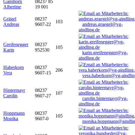
Ganshorn
08237 85
Albertine
19 001
Grägel
08237
103
Andreas
9607-22
andreas.graegel@vg-
aindling.de
Greifenegger
08237
105
Karin
952530
karin.greifenegger@vg-
aindling.de
Haberkorn
08237
206
Vera
9607-15
vera.haberkorn@vg-aindlin
Hintermayr
08237
107
Carolin
9607-27
carolin.hintermayr@vg-
aindling.de
Hoppmann
08237
105
Monika
9607-0
monika.hoppmann@aindlin