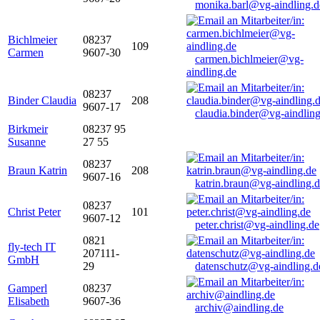
monika.barl@vg-aindling.d
Bichlmeier
08237
109
Carmen
9607-30
carmen.bichlmeier@vg-
aindling.de
08237
Binder Claudia
208
9607-17
claudia.binder@vg-aindling
Birkmeir
08237 95
Susanne
27 55
08237
Braun Katrin
208
9607-16
katrin.braun@vg-aindling.
08237
Christ Peter
101
9607-12
peter.christ@vg-aindling.de
0821
fly-tech IT
207111-
GmbH
29
datenschutz@vg-aindling.d
Gamperl
08237
Elisabeth
9607-36
archiv@aindling.de