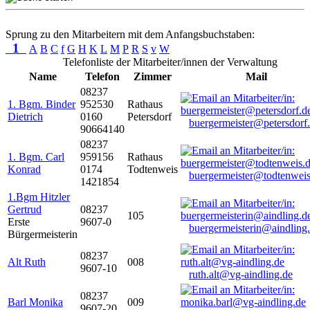
Sprung zu den Mitarbeitern mit dem Anfangsbuchstaben:
1
A
B
C
f
G
H
K
L
M
P
R
S
v
W
Telefonliste der Mitarbeiter/innen der Verwaltung
Name
Telefon
Zimmer
Mail
08237
1. Bgm. Binder
952530
Rathaus
Dietrich
0160
Petersdorf
buergermeister@petersdorf
90664140
08237
1. Bgm. Carl
959156
Rathaus
Konrad
0174
Todtenweis
buergermeister@todtenweis
1421854
1.Bgm Hitzler
Gertrud
08237
105
Erste
9607-0
buergermeisterin@aindling
Bürgermeisterin
08237
Alt Ruth
008
9607-10
ruth.alt@vg-aindling.de
08237
Barl Monika
009
9607-20