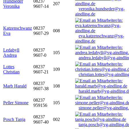
Hundseder
08237
207
Veronika
9607-14
veronika.hundseder@vg-
aindling.de
Katzenschwanz
08237
008
Eva
9607-29
eva.katzenschwanz@vg-
aindling.de
Ledabyll
08237
105
Andrea
9607-0
andrea.ledabyll@vg-aindli
Lottes
08237
109
Christian
9607-21
christian.lottes@vg-aindlin
08237
Marb Harald
108
9607-38
harald.marb@vg-aindling.d
08237
Peller Simone
105
959156
simone.peller@vg-aindling
08237
Posch Tanja
002
9607-40
tanja.posch@vg-aindling.d