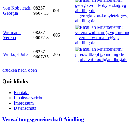
von Kobyletzki
08237
001
Georgia
9607-13
georgia.von-kobyletzki@vg
aindling.de
Widmann
08237
006
Verena
9607-18
verena.widmann@vg-
aindling.de
08237
Wittkopf Julia
205
9607-35
julia.wittkopf@aindling.de
drucken
nach oben
Quicklinks
Kontakt
Inhaltsverzeichnis
Impressum
Datenschutz
Verwaltungsgemeinschaft Aindling