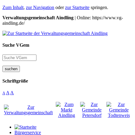
Zum Inhalt
,
zur Navigation
oder
zur Startseite
springen.
Verwaltungsgemeinschaft Aindling
| Online: https://www.vg-
aindling.de/
Suche VGem
suchen
Schriftgröße
A
A
A
Bürgerservice