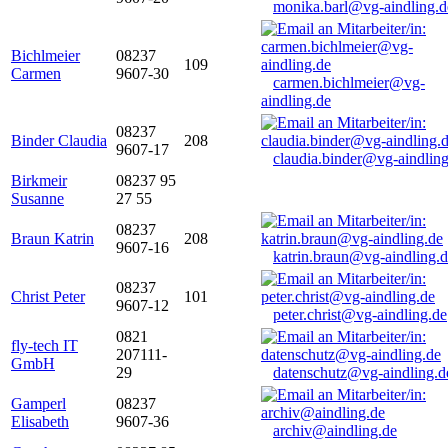
monika.barl@vg-aindling.d
Bichlmeier
08237
109
Carmen
9607-30
carmen.bichlmeier@vg-
aindling.de
08237
Binder Claudia
208
9607-17
claudia.binder@vg-aindling
Birkmeir
08237 95
Susanne
27 55
08237
Braun Katrin
208
9607-16
katrin.braun@vg-aindling.
08237
Christ Peter
101
9607-12
peter.christ@vg-aindling.de
0821
fly-tech IT
207111-
GmbH
29
datenschutz@vg-aindling.d
Gamperl
08237
Elisabeth
9607-36
archiv@aindling.de