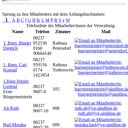
Sprung zu den Mitarbeitern mit dem Anfangsbuchstaben:
1
A
B
C
f
G
H
K
L
M
P
R
S
v
W
Telefonliste der Mitarbeiter/innen der Verwaltung
Name
Telefon
Zimmer
Mail
08237
1. Bgm. Binder
952530
Rathaus
Dietrich
0160
Petersdorf
buergermeister@petersdorf
90664140
08237
1. Bgm. Carl
959156
Rathaus
Konrad
0174
Todtenweis
buergermeister@todtenweis
1421854
1.Bgm Hitzler
Gertrud
08237
105
Erste
9607-0
buergermeisterin@aindling
Bürgermeisterin
08237
Alt Ruth
008
9607-10
ruth.alt@vg-aindling.de
08237
Barl Monika
009
9607-20