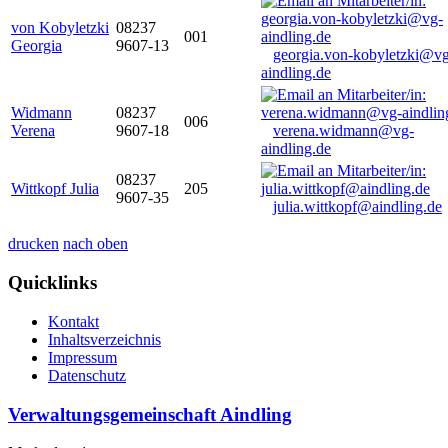
von Kobyletzki
08237
001
Georgia
9607-13
georgia.von-kobyletzki@vg
aindling.de
Widmann
08237
006
Verena
9607-18
verena.widmann@vg-
aindling.de
08237
Wittkopf Julia
205
9607-35
julia.wittkopf@aindling.de
drucken
nach oben
Quicklinks
Kontakt
Inhaltsverzeichnis
Impressum
Datenschutz
Verwaltungsgemeinschaft Aindling