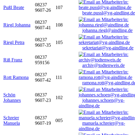
08237
Pußl Beate
107
9607-26
beate.pussl@vg-aindling.de
08237
Riegl Johanna
108
9607-41
johanna.riegl@aindling.de
08237
Riegl Petra
105
9607-35
sekretariat@vg-aindling.de
08237
Riß Franz
959156
archiv@todtenweis.de
08237
Rott Ramona
111
9607-42
ramona.rott@vg-aindling.d
Schön
08237
102
Johannes
9607-23
johannes.schoen@vg-
aindling.de
Schreier
08237
005
Manuela
9607-19
manuela.schreier@vg-
aindling.de