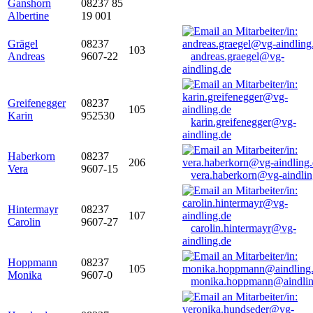
Ganshorn
08237 85
Albertine
19 001
Grägel
08237
103
Andreas
9607-22
andreas.graegel@vg-
aindling.de
Greifenegger
08237
105
Karin
952530
karin.greifenegger@vg-
aindling.de
Haberkorn
08237
206
Vera
9607-15
vera.haberkorn@vg-aindlin
Hintermayr
08237
107
Carolin
9607-27
carolin.hintermayr@vg-
aindling.de
Hoppmann
08237
105
Monika
9607-0
monika.hoppmann@aindlin