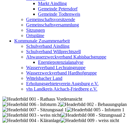
Markt Aindling
Gemeinde Petersdorf
Gemeinde Todtenweis
Gemeinschaftsvorsitzende
Gemeinschaftsversammlung
Sitzungen
Ortspläne
Kommunale Zusammenarbeit
Schulverband Aindling
Schulverband Willprechtszell
Abwasserzweckverband Kabisbachgruppe
Energiepotenzialanalyse
Wasserverband Lechraingruppe
Wasserzweckverband Hardhofgruppe
Wittelsbacher Land
Erholungsgebieteverein Augsburg e.V.
vhs Landkreis Aichach-Friedberg e.V.