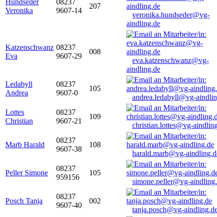
Hundseder
08237
207
Veronika
9607-14
veronika.hundseder@vg-
aindling.de
Katzenschwanz
08237
008
Eva
9607-29
eva.katzenschwanz@vg-
aindling.de
Ledabyll
08237
105
Andrea
9607-0
andrea.ledabyll@vg-aindli
Lottes
08237
109
Christian
9607-21
christian.lottes@vg-aindlin
08237
Marb Harald
108
9607-38
harald.marb@vg-aindling.d
08237
Peller Simone
105
959156
simone.peller@vg-aindling
08237
Posch Tanja
002
9607-40
tanja.posch@vg-aindling.d