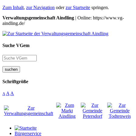
Zum Inhalt
,
zur Navigation
oder
zur Startseite
springen.
Verwaltungsgemeinschaft Aindling
| Online: https://www.vg-
aindling.de/
Suche VGem
suchen
Schriftgröße
A
A
A
Bürgerservice