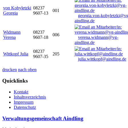
von Kobyletzki
08237
001
Georgia
9607-13
georgia.von-kobyletzki@vg
aindling.de
Widmann
08237
006
Verena
9607-18
verena.widmann@vg-
aindling.de
08237
Wittkopf Julia
205
9607-35
julia.wittkopf@aindling.de
drucken
nach oben
Quicklinks
Kontakt
Inhaltsverzeichnis
Impressum
Datenschutz
Verwaltungsgemeinschaft Aindling