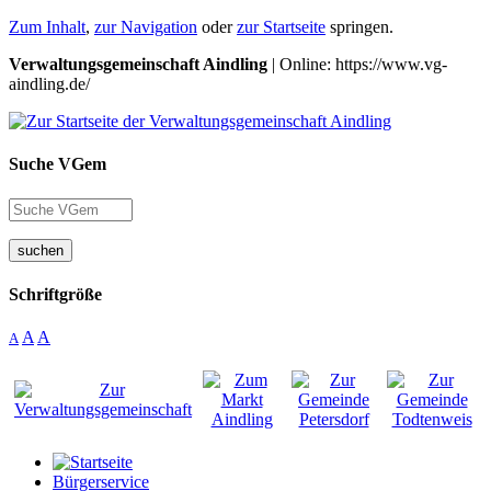
Zum Inhalt
,
zur Navigation
oder
zur Startseite
springen.
Verwaltungsgemeinschaft Aindling
| Online: https://www.vg-
aindling.de/
Suche VGem
suchen
Schriftgröße
A
A
A
Bürgerservice