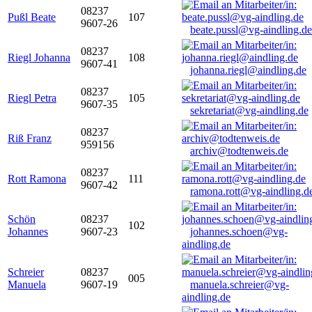
08237
Pußl Beate
107
9607-26
beate.pussl@vg-aindling.de
08237
Riegl Johanna
108
9607-41
johanna.riegl@aindling.de
08237
Riegl Petra
105
9607-35
sekretariat@vg-aindling.de
08237
Riß Franz
959156
archiv@todtenweis.de
08237
Rott Ramona
111
9607-42
ramona.rott@vg-aindling.d
Schön
08237
102
Johannes
9607-23
johannes.schoen@vg-
aindling.de
Schreier
08237
005
Manuela
9607-19
manuela.schreier@vg-
aindling.de