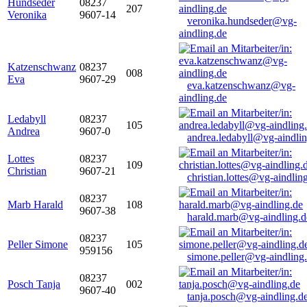
Hundseder
08237
207
Veronika
9607-14
veronika.hundseder@vg-
aindling.de
Katzenschwanz
08237
008
Eva
9607-29
eva.katzenschwanz@vg-
aindling.de
Ledabyll
08237
105
Andrea
9607-0
andrea.ledabyll@vg-aindli
Lottes
08237
109
Christian
9607-21
christian.lottes@vg-aindlin
08237
Marb Harald
108
9607-38
harald.marb@vg-aindling.d
08237
Peller Simone
105
959156
simone.peller@vg-aindling
08237
Posch Tanja
002
9607-40
tanja.posch@vg-aindling.d