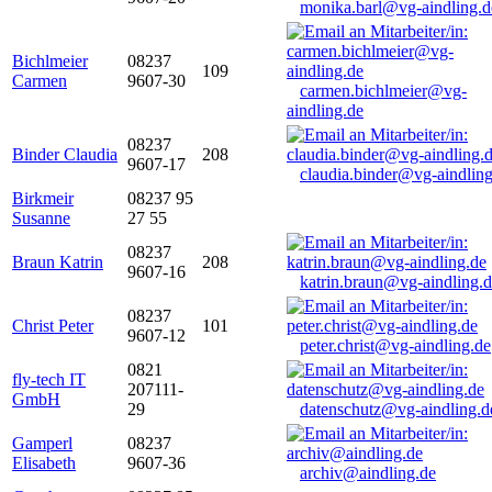
monika.barl@vg-aindling.d
Bichlmeier
08237
109
Carmen
9607-30
carmen.bichlmeier@vg-
aindling.de
08237
Binder Claudia
208
9607-17
claudia.binder@vg-aindling
Birkmeir
08237 95
Susanne
27 55
08237
Braun Katrin
208
9607-16
katrin.braun@vg-aindling.
08237
Christ Peter
101
9607-12
peter.christ@vg-aindling.de
0821
fly-tech IT
207111-
GmbH
29
datenschutz@vg-aindling.d
Gamperl
08237
Elisabeth
9607-36
archiv@aindling.de