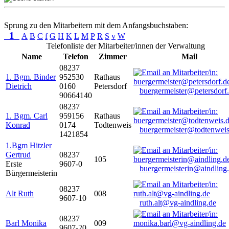
Sprung zu den Mitarbeitern mit dem Anfangsbuchstaben:
1
A
B
C
f
G
H
K
L
M
P
R
S
v
W
Telefonliste der Mitarbeiter/innen der Verwaltung
Name
Telefon
Zimmer
Mail
08237
1. Bgm. Binder
952530
Rathaus
Dietrich
0160
Petersdorf
buergermeister@petersdorf
90664140
08237
1. Bgm. Carl
959156
Rathaus
Konrad
0174
Todtenweis
buergermeister@todtenweis
1421854
1.Bgm Hitzler
Gertrud
08237
105
Erste
9607-0
buergermeisterin@aindling
Bürgermeisterin
08237
Alt Ruth
008
9607-10
ruth.alt@vg-aindling.de
08237
Barl Monika
009
9607-20