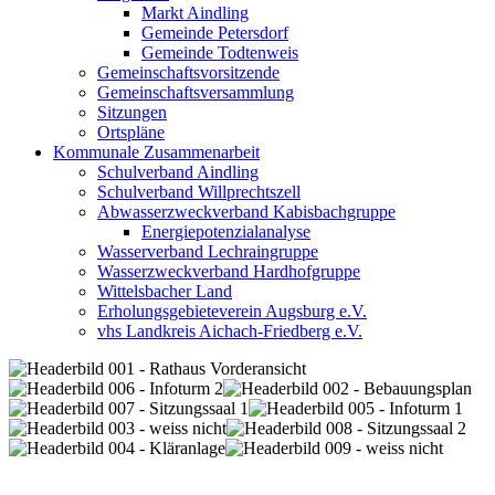
Markt Aindling
Gemeinde Petersdorf
Gemeinde Todtenweis
Gemeinschaftsvorsitzende
Gemeinschaftsversammlung
Sitzungen
Ortspläne
Kommunale Zusammenarbeit
Schulverband Aindling
Schulverband Willprechtszell
Abwasserzweckverband Kabisbachgruppe
Energiepotenzialanalyse
Wasserverband Lechraingruppe
Wasserzweckverband Hardhofgruppe
Wittelsbacher Land
Erholungsgebieteverein Augsburg e.V.
vhs Landkreis Aichach-Friedberg e.V.