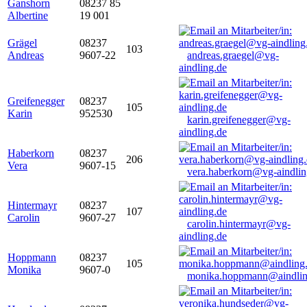
Ganshorn
08237 85
Albertine
19 001
Grägel
08237
103
Andreas
9607-22
andreas.graegel@vg-
aindling.de
Greifenegger
08237
105
Karin
952530
karin.greifenegger@vg-
aindling.de
Haberkorn
08237
206
Vera
9607-15
vera.haberkorn@vg-aindlin
Hintermayr
08237
107
Carolin
9607-27
carolin.hintermayr@vg-
aindling.de
Hoppmann
08237
105
Monika
9607-0
monika.hoppmann@aindlin