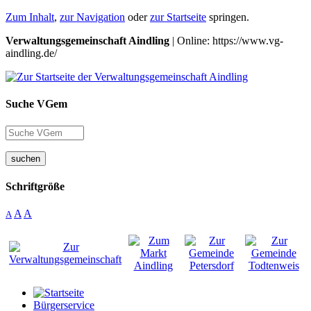
Zum Inhalt
,
zur Navigation
oder
zur Startseite
springen.
Verwaltungsgemeinschaft Aindling
| Online: https://www.vg-
aindling.de/
Suche VGem
suchen
Schriftgröße
A
A
A
Bürgerservice