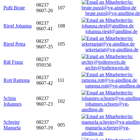
08237
Pußl Beate
107
9607-26
beate.pussl@vg-aindling.de
08237
Riegl Johanna
108
9607-41
johanna.riegl@aindling.de
08237
Riegl Petra
105
9607-35
sekretariat@vg-aindling.de
08237
Riß Franz
959156
archiv@todtenweis.de
08237
Rott Ramona
111
9607-42
ramona.rott@vg-aindling.d
Schön
08237
102
Johannes
9607-23
johannes.schoen@vg-
aindling.de
Schreier
08237
005
Manuela
9607-19
manuela.schreier@vg-
aindling.de