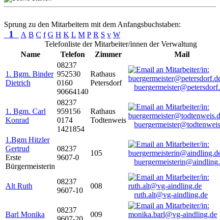
Sprung zu den Mitarbeitern mit dem Anfangsbuchstaben:
1
A
B
C
f
G
H
K
L
M
P
R
S
v
W
Telefonliste der Mitarbeiter/innen der Verwaltung
Name
Telefon
Zimmer
Mail
08237
1. Bgm. Binder
952530
Rathaus
Dietrich
0160
Petersdorf
buergermeister@petersdorf
90664140
08237
1. Bgm. Carl
959156
Rathaus
Konrad
0174
Todtenweis
buergermeister@todtenweis
1421854
1.Bgm Hitzler
Gertrud
08237
105
Erste
9607-0
buergermeisterin@aindling
Bürgermeisterin
08237
Alt Ruth
008
9607-10
ruth.alt@vg-aindling.de
08237
Barl Monika
009
9607-20