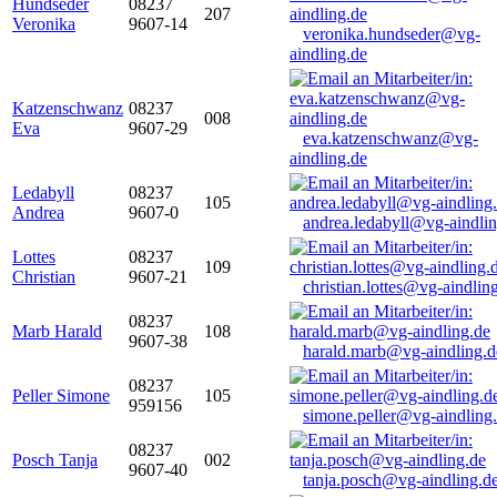
Hundseder
08237
207
Veronika
9607-14
veronika.hundseder@vg-
aindling.de
Katzenschwanz
08237
008
Eva
9607-29
eva.katzenschwanz@vg-
aindling.de
Ledabyll
08237
105
Andrea
9607-0
andrea.ledabyll@vg-aindli
Lottes
08237
109
Christian
9607-21
christian.lottes@vg-aindlin
08237
Marb Harald
108
9607-38
harald.marb@vg-aindling.d
08237
Peller Simone
105
959156
simone.peller@vg-aindling
08237
Posch Tanja
002
9607-40
tanja.posch@vg-aindling.d