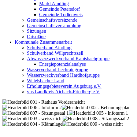
Markt Aindling
Gemeinde Petersdorf
Gemeinde Todtenweis
Gemeinschaftsvorsitzende
Gemeinschaftsversammlung
Sitzungen
Ortspläne
Kommunale Zusammenarbeit
Schulverband Aindling
Schulverband Willprechtszell
Abwasserzweckverband Kabisbachgruppe
Energiepotenzialanalyse
Wasserverband Lechraingruppe
Wasserzweckverband Hardhofgruppe
Wittelsbacher Land
Erholungsgebieteverein Augsburg e.V.
vhs Landkreis Aichach-Friedberg e.V.