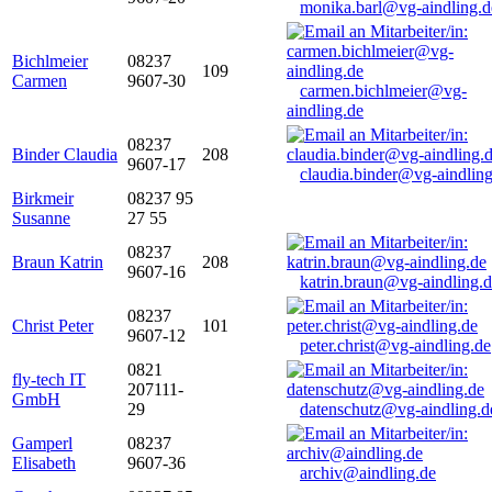
monika.barl@vg-aindling.d
Bichlmeier
08237
109
Carmen
9607-30
carmen.bichlmeier@vg-
aindling.de
08237
Binder Claudia
208
9607-17
claudia.binder@vg-aindling
Birkmeir
08237 95
Susanne
27 55
08237
Braun Katrin
208
9607-16
katrin.braun@vg-aindling.
08237
Christ Peter
101
9607-12
peter.christ@vg-aindling.de
0821
fly-tech IT
207111-
GmbH
29
datenschutz@vg-aindling.d
Gamperl
08237
Elisabeth
9607-36
archiv@aindling.de