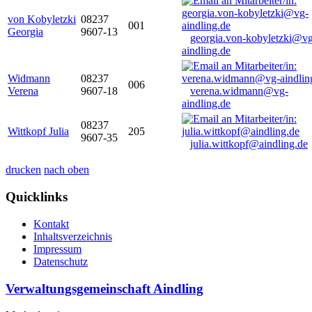
von Kobyletzki
08237
001
Georgia
9607-13
georgia.von-kobyletzki@vg
aindling.de
Widmann
08237
006
Verena
9607-18
verena.widmann@vg-
aindling.de
08237
Wittkopf Julia
205
9607-35
julia.wittkopf@aindling.de
drucken
nach oben
Quicklinks
Kontakt
Inhaltsverzeichnis
Impressum
Datenschutz
Verwaltungsgemeinschaft Aindling