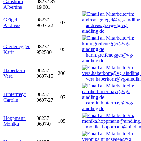
Ganshorn
08237 85
Albertine
19 001
Grägel
08237
103
Andreas
9607-22
andreas.graegel@vg-
aindling.de
Greifenegger
08237
105
Karin
952530
karin.greifenegger@vg-
aindling.de
Haberkorn
08237
206
Vera
9607-15
vera.haberkorn@vg-aindlin
Hintermayr
08237
107
Carolin
9607-27
carolin.hintermayr@vg-
aindling.de
Hoppmann
08237
105
Monika
9607-0
monika.hoppmann@aindlin