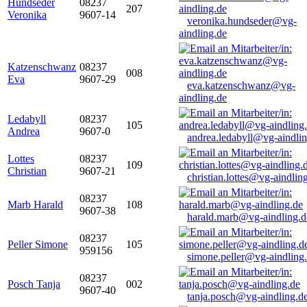
Hundseder
08237
207
Veronika
9607-14
veronika.hundseder@vg-
aindling.de
Katzenschwanz
08237
008
Eva
9607-29
eva.katzenschwanz@vg-
aindling.de
Ledabyll
08237
105
Andrea
9607-0
andrea.ledabyll@vg-aindli
Lottes
08237
109
Christian
9607-21
christian.lottes@vg-aindlin
08237
Marb Harald
108
9607-38
harald.marb@vg-aindling.d
08237
Peller Simone
105
959156
simone.peller@vg-aindling
08237
Posch Tanja
002
9607-40
tanja.posch@vg-aindling.d