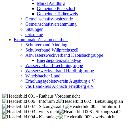
Markt Aindling
Gemeinde Petersdorf
Gemeinde Todtenweis
Gemeinschaftsvorsitzende
Gemeinschaftsversammlung
Sitzungen
Ortspläne
Kommunale Zusammenarbeit
Schulverband Aindling
Schulverband Willprechtszell
Abwasserzweckverband Kabisbachgruppe
Energiepotenzialanalyse
Wasserverband Lechraingruppe
Wasserzweckverband Hardhofgruppe
Wittelsbacher Land
Erholungsgebieteverein Augsburg e.V.
vhs Landkreis Aichach-Friedberg e.V.