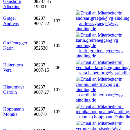
Ganshorn
08237 85
Albertine
19 001
Grägel
08237
103
Andreas
9607-22
andreas.graegel@vg-
aindling.de
Greifenegger
08237
105
Karin
952530
karin.greifenegger@vg-
aindling.de
Haberkorn
08237
206
Vera
9607-15
vera.haberkorn@vg-aindlin
Hintermayr
08237
107
Carolin
9607-27
carolin.hintermayr@vg-
aindling.de
Hoppmann
08237
105
Monika
9607-0
monika.hoppmann@aindlin