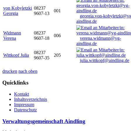
von Kobyletzki
08237
001
Georgia
9607-13
georgia.von-kobyletzki@vg
aindling.de
Widmann
08237
006
Verena
9607-18
verena.widmann@vg-
aindling.de
08237
Wittkopf Julia
205
9607-35
julia.wittkopf@aindling.de
drucken
nach oben
Quicklinks
Kontakt
Inhaltsverzeichnis
Impressum
Datenschutz
Verwaltungsgemeinschaft Aindling