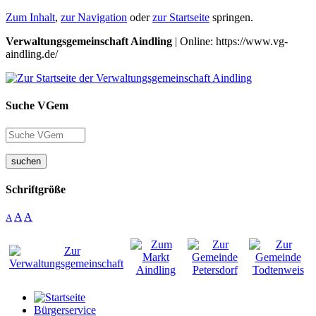
Zum Inhalt
,
zur Navigation
oder
zur Startseite
springen.
Verwaltungsgemeinschaft Aindling
| Online: https://www.vg-
aindling.de/
Suche VGem
suchen
Schriftgröße
A
A
A
Bürgerservice