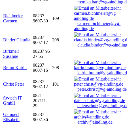
monika.barl@vg-aindling.d
Bichlmeier
08237
109
Carmen
9607-30
carmen.bichlmeier@vg-
aindling.de
08237
Binder Claudia
208
9607-17
claudia.binder@vg-aindling
Birkmeir
08237 95
Susanne
27 55
08237
Braun Katrin
208
9607-16
katrin.braun@vg-aindling.
08237
Christ Peter
101
9607-12
peter.christ@vg-aindling.de
0821
fly-tech IT
207111-
GmbH
29
datenschutz@vg-aindling.d
Gamperl
08237
Elisabeth
9607-36
archiv@aindling.de