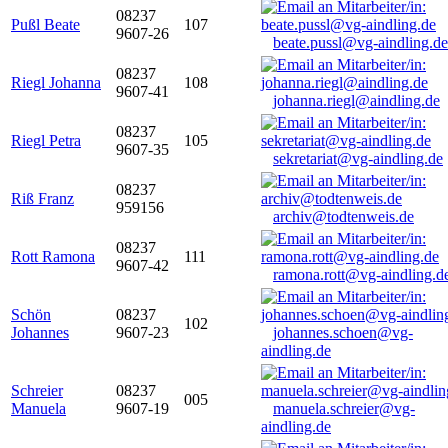
08237
Pußl Beate
107
9607-26
beate.pussl@vg-aindling.de
08237
Riegl Johanna
108
9607-41
johanna.riegl@aindling.de
08237
Riegl Petra
105
9607-35
sekretariat@vg-aindling.de
08237
Riß Franz
959156
archiv@todtenweis.de
08237
Rott Ramona
111
9607-42
ramona.rott@vg-aindling.d
Schön
08237
102
Johannes
9607-23
johannes.schoen@vg-
aindling.de
Schreier
08237
005
Manuela
9607-19
manuela.schreier@vg-
aindling.de