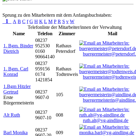
Sprung zu den Mitarbeitern mit dem Anfangsbuchstaben:
1
A
B
C
f
G
H
K
L
M
P
R
S
v
W
Telefonliste der Mitarbeiter/innen der Verwaltung
Name
Telefon
Zimmer
Mail
08237
1. Bgm. Binder
952530
Rathaus
Dietrich
0160
Petersdorf
buergermeister@petersdorf
90664140
08237
1. Bgm. Carl
959156
Rathaus
Konrad
0174
Todtenweis
buergermeister@todtenweis
1421854
1.Bgm Hitzler
Gertrud
08237
105
Erste
9607-0
buergermeisterin@aindling
Bürgermeisterin
08237
Alt Ruth
008
9607-10
ruth.alt@vg-aindling.de
08237
Barl Monika
009
9607-20