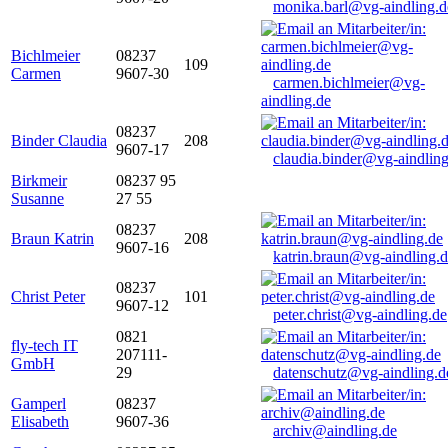
monika.barl@vg-aindling.d
Bichlmeier
08237
109
Carmen
9607-30
carmen.bichlmeier@vg-
aindling.de
08237
Binder Claudia
208
9607-17
claudia.binder@vg-aindling
Birkmeir
08237 95
Susanne
27 55
08237
Braun Katrin
208
9607-16
katrin.braun@vg-aindling.
08237
Christ Peter
101
9607-12
peter.christ@vg-aindling.de
0821
fly-tech IT
207111-
GmbH
29
datenschutz@vg-aindling.d
Gamperl
08237
Elisabeth
9607-36
archiv@aindling.de