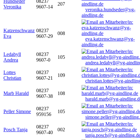
Hundseder
08237
207
Veronika
9607-14
veronika.hundseder@vg-
aindling.de
Katzenschwanz
08237
008
Eva
9607-29
eva.katzenschwanz@vg-
aindling.de
Ledabyll
08237
105
Andrea
9607-0
andrea.ledabyll@vg-aindli
Lottes
08237
109
Christian
9607-21
christian.lottes@vg-aindlin
08237
Marb Harald
108
9607-38
harald.marb@vg-aindling.d
08237
Peller Simone
105
959156
simone.peller@vg-aindling
08237
Posch Tanja
002
9607-40
tanja.posch@vg-aindling.d