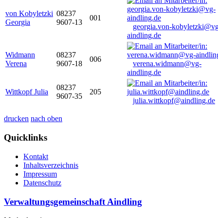
von Kobyletzki
08237
001
Georgia
9607-13
georgia.von-kobyletzki@vg
aindling.de
Widmann
08237
006
Verena
9607-18
verena.widmann@vg-
aindling.de
08237
Wittkopf Julia
205
9607-35
julia.wittkopf@aindling.de
drucken
nach oben
Quicklinks
Kontakt
Inhaltsverzeichnis
Impressum
Datenschutz
Verwaltungsgemeinschaft Aindling