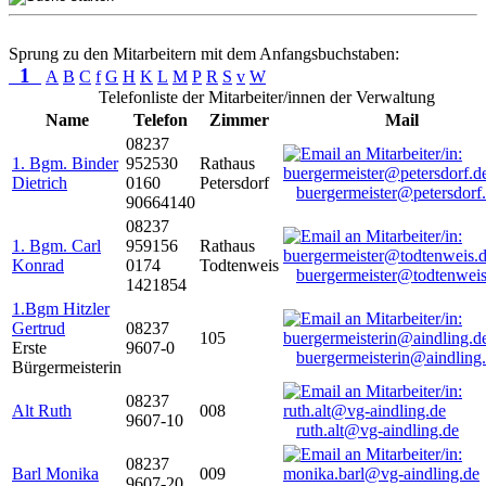
Sprung zu den Mitarbeitern mit dem Anfangsbuchstaben:
1
A
B
C
f
G
H
K
L
M
P
R
S
v
W
Telefonliste der Mitarbeiter/innen der Verwaltung
Name
Telefon
Zimmer
Mail
08237
1. Bgm. Binder
952530
Rathaus
Dietrich
0160
Petersdorf
buergermeister@petersdorf
90664140
08237
1. Bgm. Carl
959156
Rathaus
Konrad
0174
Todtenweis
buergermeister@todtenweis
1421854
1.Bgm Hitzler
Gertrud
08237
105
Erste
9607-0
buergermeisterin@aindling
Bürgermeisterin
08237
Alt Ruth
008
9607-10
ruth.alt@vg-aindling.de
08237
Barl Monika
009
9607-20