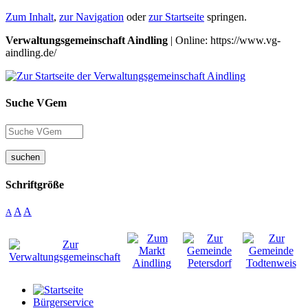
Zum Inhalt
,
zur Navigation
oder
zur Startseite
springen.
Verwaltungsgemeinschaft Aindling
| Online: https://www.vg-
aindling.de/
Suche VGem
suchen
Schriftgröße
A
A
A
Bürgerservice