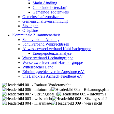
Markt Aindling
Gemeinde Petersdorf
Gemeinde Todtenweis
Gemeinschaftsvorsitzende
Gemeinschaftsversammlung
Sitzungen
Ortspläne
Kommunale Zusammenarbeit
Schulverband Aindling
Schulverband Willprechtszell
Abwasserzweckverband Kabisbachgruppe
Energiepotenzialanalyse
Wasserverband Lechraingruppe
Wasserzweckverband Hardhofgruppe
Wittelsbacher Land
Erholungsgebieteverein Augsburg e.V.
vhs Landkreis Aichach-Friedberg e.V.