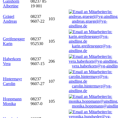
Ganshorn
08237 85
Albertine
19 001
Grägel
08237
103
Andreas
9607-22
andreas.graegel@vg-
aindling.de
Greifenegger
08237
105
Karin
952530
karin.greifenegger@vg-
aindling.de
Haberkorn
08237
206
Vera
9607-15
vera.haberkorn@vg-aindlin
Hintermayr
08237
107
Carolin
9607-27
carolin.hintermayr@vg-
aindling.de
Hoppmann
08237
105
Monika
9607-0
monika.hoppmann@aindlin