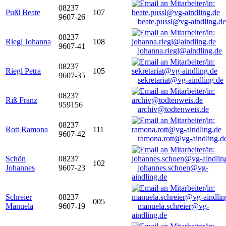
08237
Pußl Beate
107
9607-26
beate.pussl@vg-aindling.de
08237
Riegl Johanna
108
9607-41
johanna.riegl@aindling.de
08237
Riegl Petra
105
9607-35
sekretariat@vg-aindling.de
08237
Riß Franz
959156
archiv@todtenweis.de
08237
Rott Ramona
111
9607-42
ramona.rott@vg-aindling.d
Schön
08237
102
Johannes
9607-23
johannes.schoen@vg-
aindling.de
Schreier
08237
005
Manuela
9607-19
manuela.schreier@vg-
aindling.de