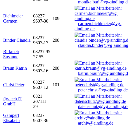
monika.barl@vg-aindling.d
Bichlmeier
08237
109
Carmen
9607-30
carmen.bichlmeier@vg-
aindling.de
08237
Binder Claudia
208
9607-17
claudia.binder@vg-aindling
Birkmeir
08237 95
Susanne
27 55
08237
Braun Katrin
208
9607-16
katrin.braun@vg-aindling.
08237
Christ Peter
101
9607-12
peter.christ@vg-aindling.de
0821
fly-tech IT
207111-
GmbH
29
datenschutz@vg-aindling.d
Gamperl
08237
Elisabeth
9607-36
archiv@aindling.de