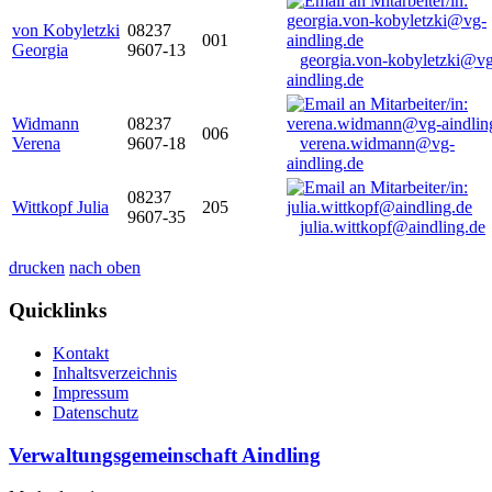
von Kobyletzki
08237
001
Georgia
9607-13
georgia.von-kobyletzki@vg
aindling.de
Widmann
08237
006
Verena
9607-18
verena.widmann@vg-
aindling.de
08237
Wittkopf Julia
205
9607-35
julia.wittkopf@aindling.de
drucken
nach oben
Quicklinks
Kontakt
Inhaltsverzeichnis
Impressum
Datenschutz
Verwaltungsgemeinschaft Aindling