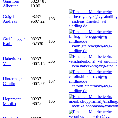
Ganshorn
08237 85
Albertine
19 001
Grägel
08237
103
Andreas
9607-22
andreas.graegel@vg-
aindling.de
Greifenegger
08237
105
Karin
952530
karin.greifenegger@vg-
aindling.de
Haberkorn
08237
206
Vera
9607-15
vera.haberkorn@vg-aindlin
Hintermayr
08237
107
Carolin
9607-27
carolin.hintermayr@vg-
aindling.de
Hoppmann
08237
105
Monika
9607-0
monika.hoppmann@aindlin