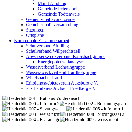
Markt Aindling
Gemeinde Petersdorf
Gemeinde Todtenweis
Gemeinschaftsvorsitzende
Gemeinschaftsversammlung
Sitzungen
Ortspläne
Kommunale Zusammenarbeit
Schulverband Aindling
Schulverband Willprechtszell
Abwasserzweckverband Kabisbachgruppe
Energiepotenzialanalyse
Wasserverband Lechraingruppe
Wasserzweckverband Hardhofgruppe
Wittelsbacher Land
Erholungsgebieteverein Augsburg e.V.
vhs Landkreis Aichach-Friedberg e.V.