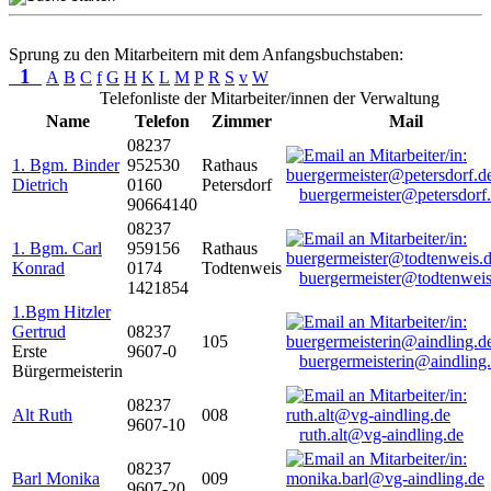
Sprung zu den Mitarbeitern mit dem Anfangsbuchstaben:
1
A
B
C
f
G
H
K
L
M
P
R
S
v
W
Telefonliste der Mitarbeiter/innen der Verwaltung
Name
Telefon
Zimmer
Mail
08237
1. Bgm. Binder
952530
Rathaus
Dietrich
0160
Petersdorf
buergermeister@petersdorf
90664140
08237
1. Bgm. Carl
959156
Rathaus
Konrad
0174
Todtenweis
buergermeister@todtenweis
1421854
1.Bgm Hitzler
Gertrud
08237
105
Erste
9607-0
buergermeisterin@aindling
Bürgermeisterin
08237
Alt Ruth
008
9607-10
ruth.alt@vg-aindling.de
08237
Barl Monika
009
9607-20