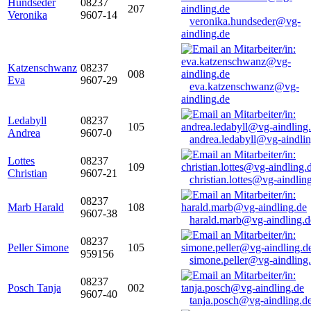
Hundseder
08237
207
Veronika
9607-14
veronika.hundseder@vg-
aindling.de
Katzenschwanz
08237
008
Eva
9607-29
eva.katzenschwanz@vg-
aindling.de
Ledabyll
08237
105
Andrea
9607-0
andrea.ledabyll@vg-aindli
Lottes
08237
109
Christian
9607-21
christian.lottes@vg-aindlin
08237
Marb Harald
108
9607-38
harald.marb@vg-aindling.d
08237
Peller Simone
105
959156
simone.peller@vg-aindling
08237
Posch Tanja
002
9607-40
tanja.posch@vg-aindling.d