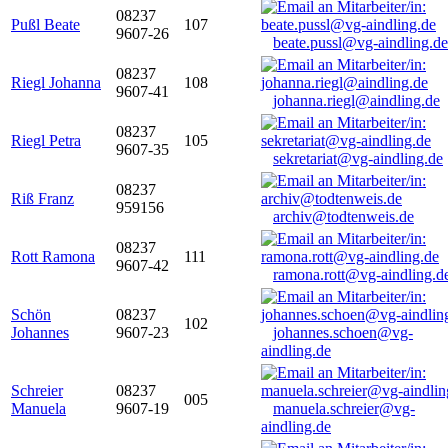
08237
Pußl Beate
107
9607-26
beate.pussl@vg-aindling.de
08237
Riegl Johanna
108
9607-41
johanna.riegl@aindling.de
08237
Riegl Petra
105
9607-35
sekretariat@vg-aindling.de
08237
Riß Franz
959156
archiv@todtenweis.de
08237
Rott Ramona
111
9607-42
ramona.rott@vg-aindling.d
Schön
08237
102
Johannes
9607-23
johannes.schoen@vg-
aindling.de
Schreier
08237
005
Manuela
9607-19
manuela.schreier@vg-
aindling.de