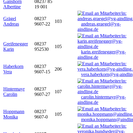
Ganshorn
08237 85
Albertine
19 001
Grägel
08237
103
Andreas
9607-22
andreas.graegel@vg-
aindling.de
Greifenegger
08237
105
Karin
952530
karin.greifenegger@vg-
aindling.de
Haberkorn
08237
206
Vera
9607-15
vera.haberkorn@vg-aindlin
Hintermayr
08237
107
Carolin
9607-27
carolin.hintermayr@vg-
aindling.de
Hoppmann
08237
105
Monika
9607-0
monika.hoppmann@aindlin