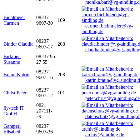
monika.barl@vg-aindling.d
Bichlmeier
08237
109
Carmen
9607-30
carmen.bichlmeier@vg-
aindling.de
08237
Binder Claudia
208
9607-17
claudia.binder@vg-aindling
Birkmeir
08237 95
Susanne
27 55
08237
Braun Katrin
208
9607-16
katrin.braun@vg-aindling.
08237
Christ Peter
101
9607-12
peter.christ@vg-aindling.de
0821
fly-tech IT
207111-
GmbH
29
datenschutz@vg-aindling.d
Gamperl
08237
Elisabeth
9607-36
archiv@aindling.de