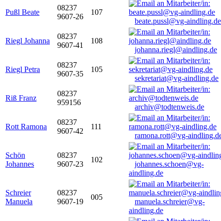
08237
Pußl Beate
107
9607-26
beate.pussl@vg-aindling.de
08237
Riegl Johanna
108
9607-41
johanna.riegl@aindling.de
08237
Riegl Petra
105
9607-35
sekretariat@vg-aindling.de
08237
Riß Franz
959156
archiv@todtenweis.de
08237
Rott Ramona
111
9607-42
ramona.rott@vg-aindling.d
Schön
08237
102
Johannes
9607-23
johannes.schoen@vg-
aindling.de
Schreier
08237
005
Manuela
9607-19
manuela.schreier@vg-
aindling.de