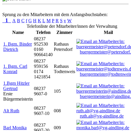
Sprung zu den Mitarbeitern mit dem Anfangsbuchstaben:
1
A
B
C
f
G
H
K
L
M
P
R
S
v
W
Telefonliste der Mitarbeiter/innen der Verwaltung
Name
Telefon
Zimmer
Mail
08237
1. Bgm. Binder
952530
Rathaus
Dietrich
0160
Petersdorf
buergermeister@petersdorf
90664140
08237
1. Bgm. Carl
959156
Rathaus
Konrad
0174
Todtenweis
buergermeister@todtenweis
1421854
1.Bgm Hitzler
Gertrud
08237
105
Erste
9607-0
buergermeisterin@aindling
Bürgermeisterin
08237
Alt Ruth
008
9607-10
ruth.alt@vg-aindling.de
08237
Barl Monika
009
9607-20