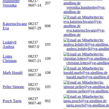
Hundseder
08237
207
Veronika
9607-14
veronika.hundseder@vg-
aindling.de
Katzenschwanz
08237
008
Eva
9607-29
eva.katzenschwanz@vg-
aindling.de
Ledabyll
08237
105
Andrea
9607-0
andrea.ledabyll@vg-aindli
Lottes
08237
109
Christian
9607-21
christian.lottes@vg-aindlin
08237
Marb Harald
108
9607-38
harald.marb@vg-aindling.d
08237
Peller Simone
105
959156
simone.peller@vg-aindling
08237
Posch Tanja
002
9607-40
tanja.posch@vg-aindling.d