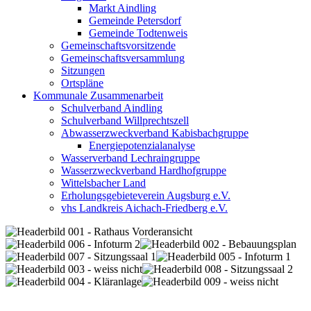
Markt Aindling
Gemeinde Petersdorf
Gemeinde Todtenweis
Gemeinschaftsvorsitzende
Gemeinschaftsversammlung
Sitzungen
Ortspläne
Kommunale Zusammenarbeit
Schulverband Aindling
Schulverband Willprechtszell
Abwasserzweckverband Kabisbachgruppe
Energiepotenzialanalyse
Wasserverband Lechraingruppe
Wasserzweckverband Hardhofgruppe
Wittelsbacher Land
Erholungsgebieteverein Augsburg e.V.
vhs Landkreis Aichach-Friedberg e.V.