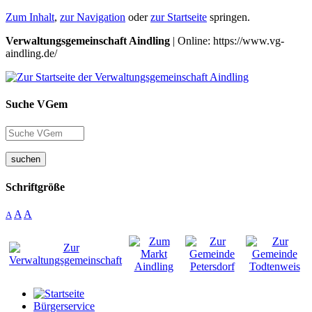
Zum Inhalt
,
zur Navigation
oder
zur Startseite
springen.
Verwaltungsgemeinschaft Aindling
| Online: https://www.vg-
aindling.de/
Suche VGem
suchen
Schriftgröße
A
A
A
Bürgerservice