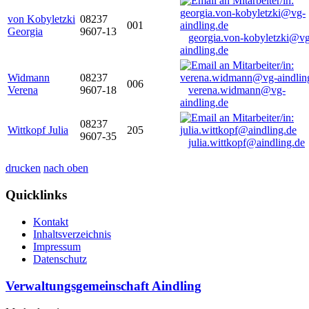
von Kobyletzki
08237
001
Georgia
9607-13
georgia.von-kobyletzki@vg
aindling.de
Widmann
08237
006
Verena
9607-18
verena.widmann@vg-
aindling.de
08237
Wittkopf Julia
205
9607-35
julia.wittkopf@aindling.de
drucken
nach oben
Quicklinks
Kontakt
Inhaltsverzeichnis
Impressum
Datenschutz
Verwaltungsgemeinschaft Aindling