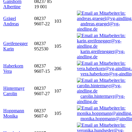
Ganshorn
08237 85
Albertine
19 001
Grägel
08237
103
Andreas
9607-22
andreas.graegel@vg-
aindling.de
Greifenegger
08237
105
Karin
952530
karin.greifenegger@vg-
aindling.de
Haberkorn
08237
206
Vera
9607-15
vera.haberkorn@vg-aindlin
Hintermayr
08237
107
Carolin
9607-27
carolin.hintermayr@vg-
aindling.de
Hoppmann
08237
105
Monika
9607-0
monika.hoppmann@aindlin