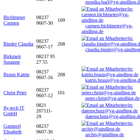
monika.barl@vg-aindling.d
Bichlmeier
08237
109
Carmen
9607-30
carmen.bichlmeier@vg-
aindling.de
08237
Binder Claudia
208
9607-17
claudia.binder@vg-aindling
Birkmeir
08237 95
Susanne
27 55
08237
Braun Katrin
208
9607-16
katrin.braun@vg-aindling.
08237
Christ Peter
101
9607-12
peter.christ@vg-aindling.de
0821
fly-tech IT
207111-
GmbH
29
datenschutz@vg-aindling.d
Gamperl
08237
Elisabeth
9607-36
archiv@aindling.de