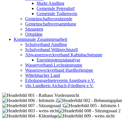
Markt Aindling
Gemeinde Petersdorf
Gemeinde Todtenweis
Gemeinschaftsvorsitzende
Gemeinschaftsversammlung
Sitzungen
Ortspläne
Kommunale Zusammenarbeit
Schulverband Aindling
Schulverband Willprechtszell
Abwasserzweckverband Kabisbachgruppe
Energiepotenzialanalyse
Wasserverband Lechraingruppe
Wasserzweckverband Hardhofgruppe
Wittelsbacher Land
Erholungsgebieteverein Augsburg e.V.
vhs Landkreis Aichach-Friedberg e.V.