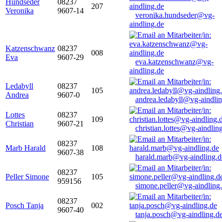
Hundseder
08237
207
Veronika
9607-14
veronika.hundseder@vg-
aindling.de
Katzenschwanz
08237
008
Eva
9607-29
eva.katzenschwanz@vg-
aindling.de
Ledabyll
08237
105
Andrea
9607-0
andrea.ledabyll@vg-aindli
Lottes
08237
109
Christian
9607-21
christian.lottes@vg-aindlin
08237
Marb Harald
108
9607-38
harald.marb@vg-aindling.d
08237
Peller Simone
105
959156
simone.peller@vg-aindling
08237
Posch Tanja
002
9607-40
tanja.posch@vg-aindling.d