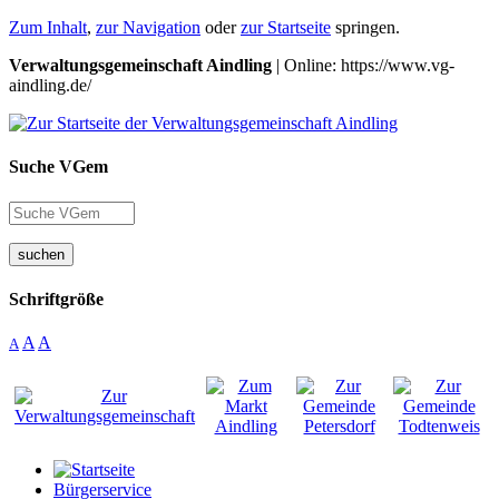
Zum Inhalt
,
zur Navigation
oder
zur Startseite
springen.
Verwaltungsgemeinschaft Aindling
| Online: https://www.vg-
aindling.de/
Suche VGem
suchen
Schriftgröße
A
A
A
Bürgerservice