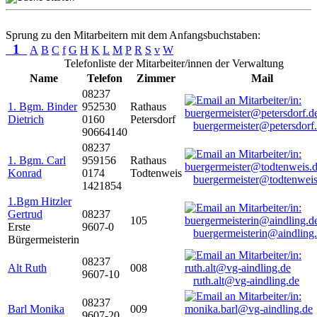
Sprung zu den Mitarbeitern mit dem Anfangsbuchstaben:
1
A
B
C
f
G
H
K
L
M
P
R
S
v
W
Telefonliste der Mitarbeiter/innen der Verwaltung
Name
Telefon
Zimmer
Mail
08237
1. Bgm. Binder
952530
Rathaus
Dietrich
0160
Petersdorf
buergermeister@petersdorf
90664140
08237
1. Bgm. Carl
959156
Rathaus
Konrad
0174
Todtenweis
buergermeister@todtenweis
1421854
1.Bgm Hitzler
Gertrud
08237
105
Erste
9607-0
buergermeisterin@aindling
Bürgermeisterin
08237
Alt Ruth
008
9607-10
ruth.alt@vg-aindling.de
08237
Barl Monika
009
9607-20