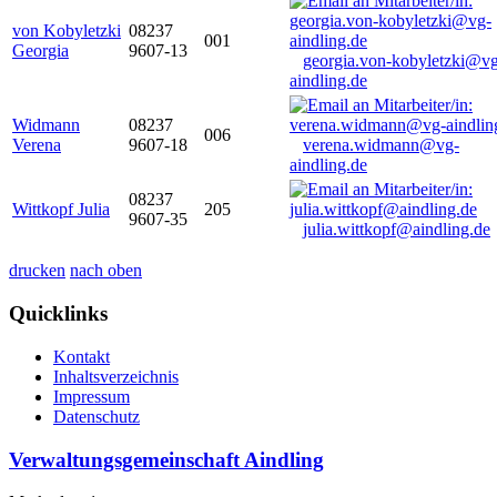
von Kobyletzki
08237
001
Georgia
9607-13
georgia.von-kobyletzki@vg
aindling.de
Widmann
08237
006
Verena
9607-18
verena.widmann@vg-
aindling.de
08237
Wittkopf Julia
205
9607-35
julia.wittkopf@aindling.de
drucken
nach oben
Quicklinks
Kontakt
Inhaltsverzeichnis
Impressum
Datenschutz
Verwaltungsgemeinschaft Aindling