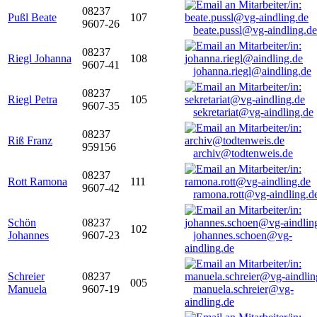
08237
Pußl Beate
107
9607-26
beate.pussl@vg-aindling.de
08237
Riegl Johanna
108
9607-41
johanna.riegl@aindling.de
08237
Riegl Petra
105
9607-35
sekretariat@vg-aindling.de
08237
Riß Franz
959156
archiv@todtenweis.de
08237
Rott Ramona
111
9607-42
ramona.rott@vg-aindling.d
Schön
08237
102
Johannes
9607-23
johannes.schoen@vg-
aindling.de
Schreier
08237
005
Manuela
9607-19
manuela.schreier@vg-
aindling.de