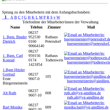
Sprung zu den Mitarbeitern mit dem Anfangsbuchstaben:
1
A
B
C
f
G
H
K
L
M
P
R
S
v
W
Telefonliste der Mitarbeiter/innen der Verwaltung
Name
Telefon
Zimmer
Mail
08237
1. Bgm. Binder
952530
Rathaus
Dietrich
0160
Petersdorf
buergermeister@petersdorf
90664140
08237
1. Bgm. Carl
959156
Rathaus
Konrad
0174
Todtenweis
buergermeister@todtenweis
1421854
1.Bgm Hitzler
Gertrud
08237
105
Erste
9607-0
buergermeisterin@aindling
Bürgermeisterin
08237
Alt Ruth
008
9607-10
ruth.alt@vg-aindling.de
08237
Barl Monika
009
9607-20