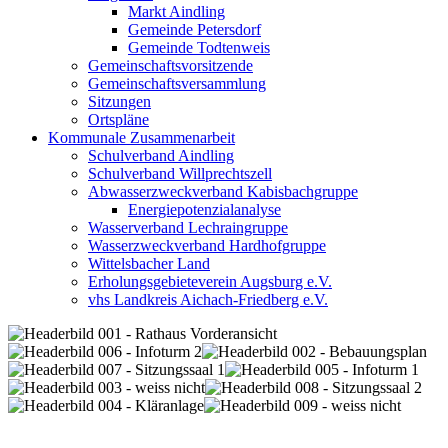
Markt Aindling
Gemeinde Petersdorf
Gemeinde Todtenweis
Gemeinschaftsvorsitzende
Gemeinschaftsversammlung
Sitzungen
Ortspläne
Kommunale Zusammenarbeit
Schulverband Aindling
Schulverband Willprechtszell
Abwasserzweckverband Kabisbachgruppe
Energiepotenzialanalyse
Wasserverband Lechraingruppe
Wasserzweckverband Hardhofgruppe
Wittelsbacher Land
Erholungsgebieteverein Augsburg e.V.
vhs Landkreis Aichach-Friedberg e.V.