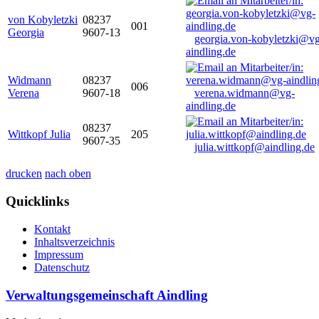
von Kobyletzki
08237
001
Georgia
9607-13
georgia.von-kobyletzki@vg
aindling.de
Widmann
08237
006
Verena
9607-18
verena.widmann@vg-
aindling.de
08237
Wittkopf Julia
205
9607-35
julia.wittkopf@aindling.de
drucken
nach oben
Quicklinks
Kontakt
Inhaltsverzeichnis
Impressum
Datenschutz
Verwaltungsgemeinschaft Aindling