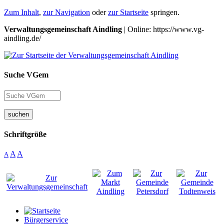
Zum Inhalt
,
zur Navigation
oder
zur Startseite
springen.
Verwaltungsgemeinschaft Aindling
| Online: https://www.vg-
aindling.de/
Suche VGem
suchen
Schriftgröße
A
A
A
Bürgerservice