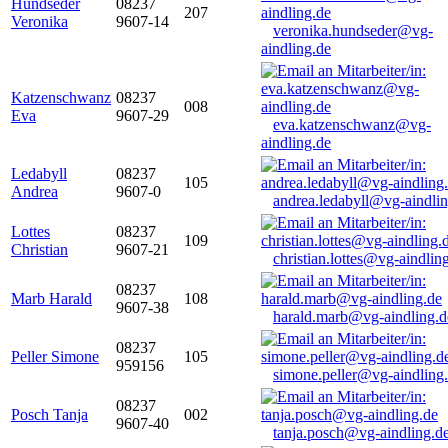
Hundseder
08237
207
Veronika
9607-14
veronika.hundseder@vg-
aindling.de
Katzenschwanz
08237
008
Eva
9607-29
eva.katzenschwanz@vg-
aindling.de
Ledabyll
08237
105
Andrea
9607-0
andrea.ledabyll@vg-aindli
Lottes
08237
109
Christian
9607-21
christian.lottes@vg-aindlin
08237
Marb Harald
108
9607-38
harald.marb@vg-aindling.d
08237
Peller Simone
105
959156
simone.peller@vg-aindling
08237
Posch Tanja
002
9607-40
tanja.posch@vg-aindling.d