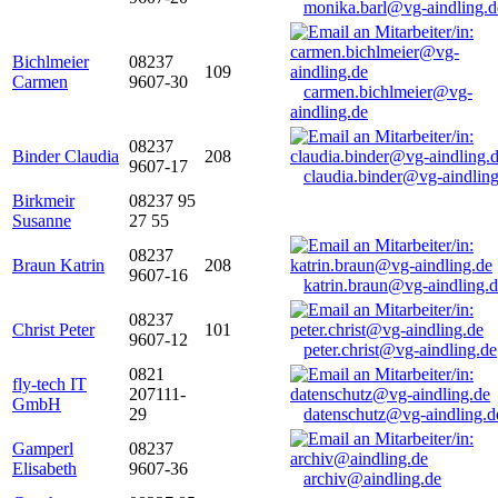
monika.barl@vg-aindling.d
Bichlmeier
08237
109
Carmen
9607-30
carmen.bichlmeier@vg-
aindling.de
08237
Binder Claudia
208
9607-17
claudia.binder@vg-aindling
Birkmeir
08237 95
Susanne
27 55
08237
Braun Katrin
208
9607-16
katrin.braun@vg-aindling.
08237
Christ Peter
101
9607-12
peter.christ@vg-aindling.de
0821
fly-tech IT
207111-
GmbH
29
datenschutz@vg-aindling.d
Gamperl
08237
Elisabeth
9607-36
archiv@aindling.de