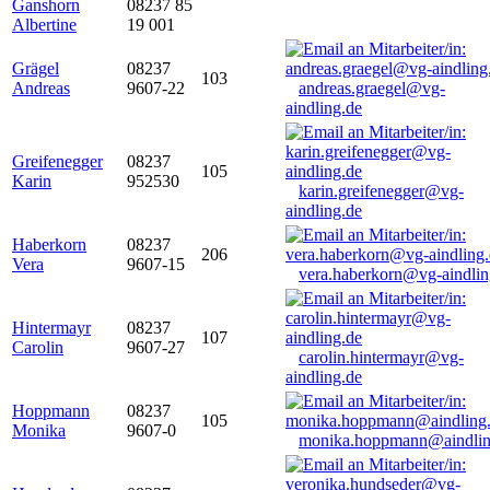
Ganshorn
08237 85
Albertine
19 001
Grägel
08237
103
Andreas
9607-22
andreas.graegel@vg-
aindling.de
Greifenegger
08237
105
Karin
952530
karin.greifenegger@vg-
aindling.de
Haberkorn
08237
206
Vera
9607-15
vera.haberkorn@vg-aindlin
Hintermayr
08237
107
Carolin
9607-27
carolin.hintermayr@vg-
aindling.de
Hoppmann
08237
105
Monika
9607-0
monika.hoppmann@aindlin