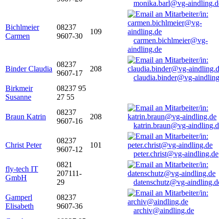
monika.barl@vg-aindling.d
Bichlmeier
08237
109
Carmen
9607-30
carmen.bichlmeier@vg-
aindling.de
08237
Binder Claudia
208
9607-17
claudia.binder@vg-aindling
Birkmeir
08237 95
Susanne
27 55
08237
Braun Katrin
208
9607-16
katrin.braun@vg-aindling.
08237
Christ Peter
101
9607-12
peter.christ@vg-aindling.de
0821
fly-tech IT
207111-
GmbH
29
datenschutz@vg-aindling.d
Gamperl
08237
Elisabeth
9607-36
archiv@aindling.de