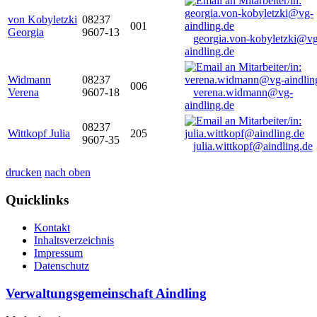
von Kobyletzki
08237
001
Georgia
9607-13
georgia.von-kobyletzki@vg
aindling.de
Widmann
08237
006
Verena
9607-18
verena.widmann@vg-
aindling.de
08237
Wittkopf Julia
205
9607-35
julia.wittkopf@aindling.de
drucken
nach oben
Quicklinks
Kontakt
Inhaltsverzeichnis
Impressum
Datenschutz
Verwaltungsgemeinschaft Aindling