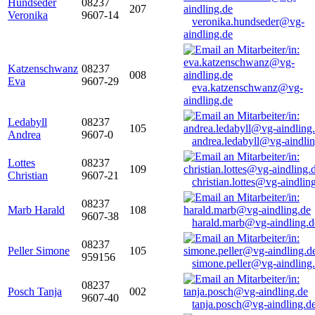
Hundseder
08237
207
Veronika
9607-14
veronika.hundseder@vg-
aindling.de
Katzenschwanz
08237
008
Eva
9607-29
eva.katzenschwanz@vg-
aindling.de
Ledabyll
08237
105
Andrea
9607-0
andrea.ledabyll@vg-aindli
Lottes
08237
109
Christian
9607-21
christian.lottes@vg-aindlin
08237
Marb Harald
108
9607-38
harald.marb@vg-aindling.d
08237
Peller Simone
105
959156
simone.peller@vg-aindling
08237
Posch Tanja
002
9607-40
tanja.posch@vg-aindling.d