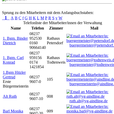
Sprung zu den Mitarbeitern mit dem Anfangsbuchstaben:
1
A
B
C
f
G
H
K
L
M
P
R
S
v
W
Telefonliste der Mitarbeiter/innen der Verwaltung
Name
Telefon
Zimmer
Mail
08237
1. Bgm. Binder
952530
Rathaus
Dietrich
0160
Petersdorf
buergermeister@petersdorf
90664140
08237
1. Bgm. Carl
959156
Rathaus
Konrad
0174
Todtenweis
buergermeister@todtenweis
1421854
1.Bgm Hitzler
Gertrud
08237
105
Erste
9607-0
buergermeisterin@aindling
Bürgermeisterin
08237
Alt Ruth
008
9607-10
ruth.alt@vg-aindling.de
08237
Barl Monika
009
9607-20