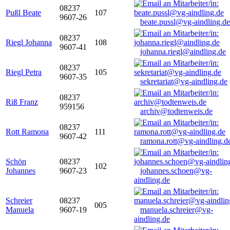
08237
Pußl Beate
107
9607-26
beate.pussl@vg-aindling.de
08237
Riegl Johanna
108
9607-41
johanna.riegl@aindling.de
08237
Riegl Petra
105
9607-35
sekretariat@vg-aindling.de
08237
Riß Franz
959156
archiv@todtenweis.de
08237
Rott Ramona
111
9607-42
ramona.rott@vg-aindling.d
Schön
08237
102
Johannes
9607-23
johannes.schoen@vg-
aindling.de
Schreier
08237
005
Manuela
9607-19
manuela.schreier@vg-
aindling.de