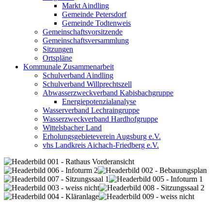
Markt Aindling
Gemeinde Petersdorf
Gemeinde Todtenweis
Gemeinschaftsvorsitzende
Gemeinschaftsversammlung
Sitzungen
Ortspläne
Kommunale Zusammenarbeit
Schulverband Aindling
Schulverband Willprechtszell
Abwasserzweckverband Kabisbachgruppe
Energiepotenzialanalyse
Wasserverband Lechraingruppe
Wasserzweckverband Hardhofgruppe
Wittelsbacher Land
Erholungsgebieteverein Augsburg e.V.
vhs Landkreis Aichach-Friedberg e.V.