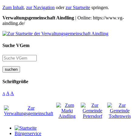
Zum Inhalt
,
zur Navigation
oder
zur Startseite
springen.
Verwaltungsgemeinschaft Aindling
| Online: https://www.vg-
aindling.de/
Suche VGem
suchen
Schriftgröße
A
A
A
Bürgerservice