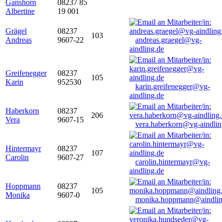
Ganshorn
08237 85
Albertine
19 001
Grägel
08237
103
Andreas
9607-22
andreas.graegel@vg-
aindling.de
Greifenegger
08237
105
Karin
952530
karin.greifenegger@vg-
aindling.de
Haberkorn
08237
206
Vera
9607-15
vera.haberkorn@vg-aindlin
Hintermayr
08237
107
Carolin
9607-27
carolin.hintermayr@vg-
aindling.de
Hoppmann
08237
105
Monika
9607-0
monika.hoppmann@aindlin