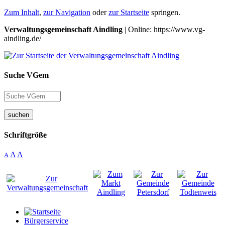
Zum Inhalt
,
zur Navigation
oder
zur Startseite
springen.
Verwaltungsgemeinschaft Aindling
| Online: https://www.vg-
aindling.de/
Suche VGem
suchen
Schriftgröße
A
A
A
Bürgerservice