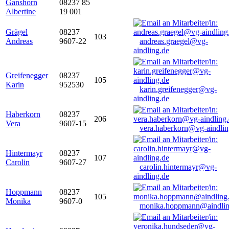
Ganshorn
08237 85
Albertine
19 001
Grägel
08237
103
Andreas
9607-22
andreas.graegel@vg-
aindling.de
Greifenegger
08237
105
Karin
952530
karin.greifenegger@vg-
aindling.de
Haberkorn
08237
206
Vera
9607-15
vera.haberkorn@vg-aindlin
Hintermayr
08237
107
Carolin
9607-27
carolin.hintermayr@vg-
aindling.de
Hoppmann
08237
105
Monika
9607-0
monika.hoppmann@aindlin