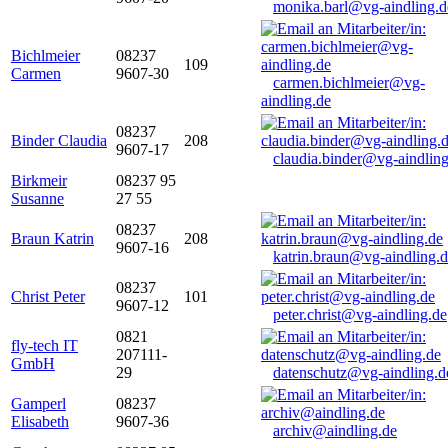
monika.barl@vg-aindling.d
Bichlmeier
08237
109
Carmen
9607-30
carmen.bichlmeier@vg-
aindling.de
08237
Binder Claudia
208
9607-17
claudia.binder@vg-aindling
Birkmeir
08237 95
Susanne
27 55
08237
Braun Katrin
208
9607-16
katrin.braun@vg-aindling.
08237
Christ Peter
101
9607-12
peter.christ@vg-aindling.de
0821
fly-tech IT
207111-
GmbH
29
datenschutz@vg-aindling.d
Gamperl
08237
Elisabeth
9607-36
archiv@aindling.de