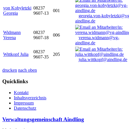
von Kobyletzki
08237
001
Georgia
9607-13
georgia.von-kobyletzki@vg
aindling.de
Widmann
08237
006
Verena
9607-18
verena.widmann@vg-
aindling.de
08237
Wittkopf Julia
205
9607-35
julia.wittkopf@aindling.de
drucken
nach oben
Quicklinks
Kontakt
Inhaltsverzeichnis
Impressum
Datenschutz
Verwaltungsgemeinschaft Aindling