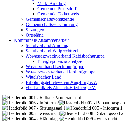
Markt Aindling
Gemeinde Petersdorf
Gemeinde Todtenweis
Gemeinschaftsvorsitzende
Gemeinschaftsversammlung
Sitzungen
Ortspläne
Kommunale Zusammenarbeit
Schulverband Aindling
Schulverband Willprechtszell
Abwasserzweckverband Kabisbachgruppe
Energiepotenzialanalyse
Wasserverband Lechraingruppe
Wasserzweckverband Hardhofgruppe
Wittelsbacher Land
Erholungsgebieteverein Augsburg e.V.
vhs Landkreis Aichach-Friedberg e.V.