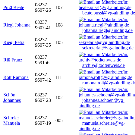
08237
Pußl Beate
107
9607-26
beate.pussl@vg-aindling.de
08237
Riegl Johanna
108
9607-41
johanna.riegl@aindling.de
08237
Riegl Petra
105
9607-35
sekretariat@vg-aindling.de
08237
Riß Franz
959156
archiv@todtenweis.de
08237
Rott Ramona
111
9607-42
ramona.rott@vg-aindling.d
Schön
08237
102
Johannes
9607-23
johannes.schoen@vg-
aindling.de
Schreier
08237
005
Manuela
9607-19
manuela.schreier@vg-
aindling.de