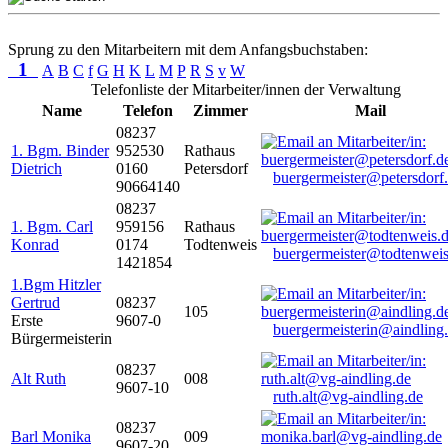
Sprung zu den Mitarbeitern mit dem Anfangsbuchstaben:
1
A
B
C
f
G
H
K
L
M
P
R
S
v
W
Telefonliste der Mitarbeiter/innen der Verwaltung
Name
Telefon
Zimmer
Mail
08237
1. Bgm. Binder
952530
Rathaus
Dietrich
0160
Petersdorf
buergermeister@petersdorf
90664140
08237
1. Bgm. Carl
959156
Rathaus
Konrad
0174
Todtenweis
buergermeister@todtenweis
1421854
1.Bgm Hitzler
Gertrud
08237
105
Erste
9607-0
buergermeisterin@aindling
Bürgermeisterin
08237
Alt Ruth
008
9607-10
ruth.alt@vg-aindling.de
08237
Barl Monika
009
9607-20