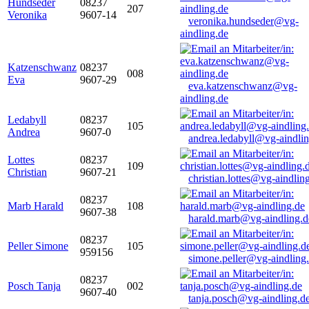
Hundseder
08237
207
Veronika
9607-14
veronika.hundseder@vg-
aindling.de
Katzenschwanz
08237
008
Eva
9607-29
eva.katzenschwanz@vg-
aindling.de
Ledabyll
08237
105
Andrea
9607-0
andrea.ledabyll@vg-aindli
Lottes
08237
109
Christian
9607-21
christian.lottes@vg-aindlin
08237
Marb Harald
108
9607-38
harald.marb@vg-aindling.d
08237
Peller Simone
105
959156
simone.peller@vg-aindling
08237
Posch Tanja
002
9607-40
tanja.posch@vg-aindling.d