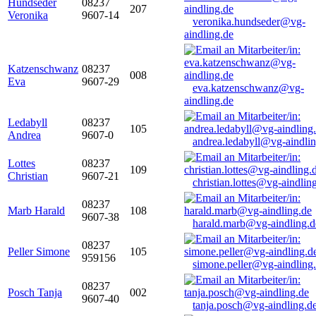
Hundseder
08237
207
Veronika
9607-14
veronika.hundseder@vg-
aindling.de
Katzenschwanz
08237
008
Eva
9607-29
eva.katzenschwanz@vg-
aindling.de
Ledabyll
08237
105
Andrea
9607-0
andrea.ledabyll@vg-aindli
Lottes
08237
109
Christian
9607-21
christian.lottes@vg-aindlin
08237
Marb Harald
108
9607-38
harald.marb@vg-aindling.d
08237
Peller Simone
105
959156
simone.peller@vg-aindling
08237
Posch Tanja
002
9607-40
tanja.posch@vg-aindling.d