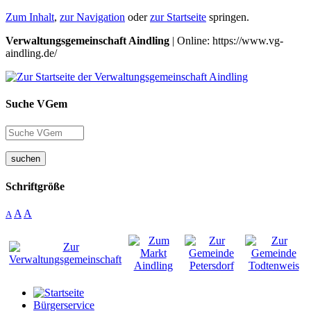
Zum Inhalt
,
zur Navigation
oder
zur Startseite
springen.
Verwaltungsgemeinschaft Aindling
| Online: https://www.vg-
aindling.de/
Suche VGem
suchen
Schriftgröße
A
A
A
Bürgerservice