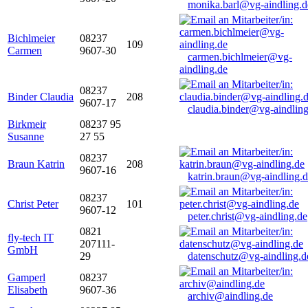
monika.barl@vg-aindling.d
Bichlmeier
08237
109
Carmen
9607-30
carmen.bichlmeier@vg-
aindling.de
08237
Binder Claudia
208
9607-17
claudia.binder@vg-aindling
Birkmeir
08237 95
Susanne
27 55
08237
Braun Katrin
208
9607-16
katrin.braun@vg-aindling.
08237
Christ Peter
101
9607-12
peter.christ@vg-aindling.de
0821
fly-tech IT
207111-
GmbH
29
datenschutz@vg-aindling.d
Gamperl
08237
Elisabeth
9607-36
archiv@aindling.de