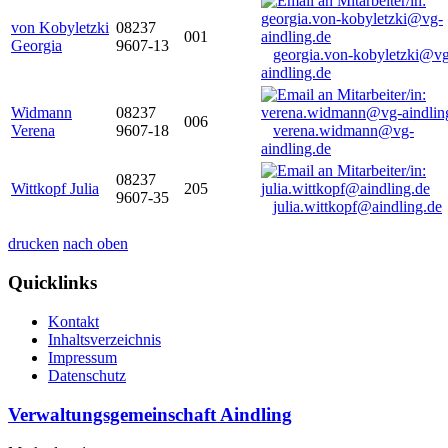
von Kobyletzki
08237
001
Georgia
9607-13
georgia.von-kobyletzki@vg
aindling.de
Widmann
08237
006
Verena
9607-18
verena.widmann@vg-
aindling.de
08237
Wittkopf Julia
205
9607-35
julia.wittkopf@aindling.de
drucken
nach oben
Quicklinks
Kontakt
Inhaltsverzeichnis
Impressum
Datenschutz
Verwaltungsgemeinschaft Aindling