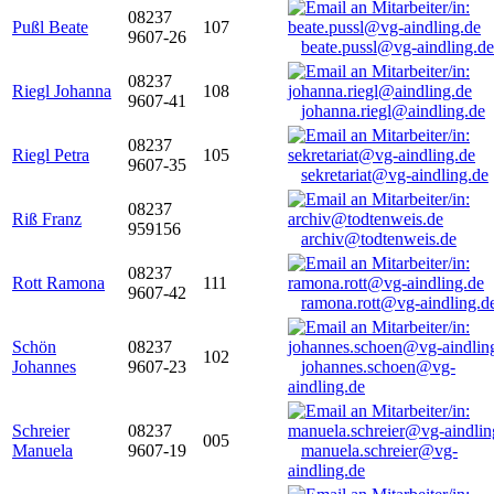
08237
Pußl Beate
107
9607-26
beate.pussl@vg-aindling.de
08237
Riegl Johanna
108
9607-41
johanna.riegl@aindling.de
08237
Riegl Petra
105
9607-35
sekretariat@vg-aindling.de
08237
Riß Franz
959156
archiv@todtenweis.de
08237
Rott Ramona
111
9607-42
ramona.rott@vg-aindling.d
Schön
08237
102
Johannes
9607-23
johannes.schoen@vg-
aindling.de
Schreier
08237
005
Manuela
9607-19
manuela.schreier@vg-
aindling.de