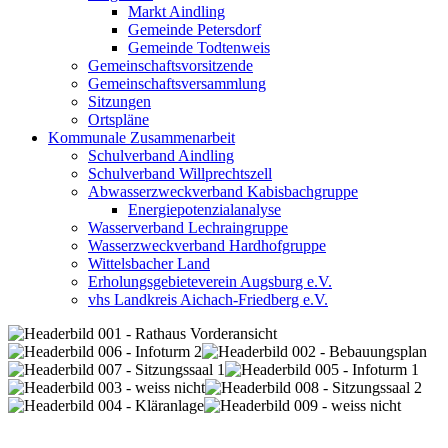
Markt Aindling
Gemeinde Petersdorf
Gemeinde Todtenweis
Gemeinschaftsvorsitzende
Gemeinschaftsversammlung
Sitzungen
Ortspläne
Kommunale Zusammenarbeit
Schulverband Aindling
Schulverband Willprechtszell
Abwasserzweckverband Kabisbachgruppe
Energiepotenzialanalyse
Wasserverband Lechraingruppe
Wasserzweckverband Hardhofgruppe
Wittelsbacher Land
Erholungsgebieteverein Augsburg e.V.
vhs Landkreis Aichach-Friedberg e.V.