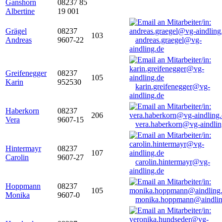
Ganshorn
08237 85
Albertine
19 001
Grägel
08237
103
Andreas
9607-22
andreas.graegel@vg-
aindling.de
Greifenegger
08237
105
Karin
952530
karin.greifenegger@vg-
aindling.de
Haberkorn
08237
206
Vera
9607-15
vera.haberkorn@vg-aindlin
Hintermayr
08237
107
Carolin
9607-27
carolin.hintermayr@vg-
aindling.de
Hoppmann
08237
105
Monika
9607-0
monika.hoppmann@aindlin