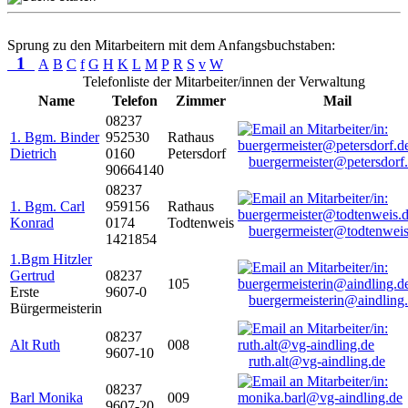
Sprung zu den Mitarbeitern mit dem Anfangsbuchstaben:
1
A
B
C
f
G
H
K
L
M
P
R
S
v
W
Telefonliste der Mitarbeiter/innen der Verwaltung
Name
Telefon
Zimmer
Mail
08237
1. Bgm. Binder
952530
Rathaus
Dietrich
0160
Petersdorf
buergermeister@petersdorf
90664140
08237
1. Bgm. Carl
959156
Rathaus
Konrad
0174
Todtenweis
buergermeister@todtenweis
1421854
1.Bgm Hitzler
Gertrud
08237
105
Erste
9607-0
buergermeisterin@aindling
Bürgermeisterin
08237
Alt Ruth
008
9607-10
ruth.alt@vg-aindling.de
08237
Barl Monika
009
9607-20