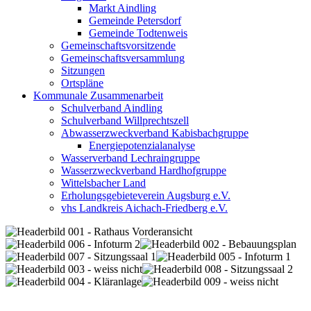
Markt Aindling
Gemeinde Petersdorf
Gemeinde Todtenweis
Gemeinschaftsvorsitzende
Gemeinschaftsversammlung
Sitzungen
Ortspläne
Kommunale Zusammenarbeit
Schulverband Aindling
Schulverband Willprechtszell
Abwasserzweckverband Kabisbachgruppe
Energiepotenzialanalyse
Wasserverband Lechraingruppe
Wasserzweckverband Hardhofgruppe
Wittelsbacher Land
Erholungsgebieteverein Augsburg e.V.
vhs Landkreis Aichach-Friedberg e.V.