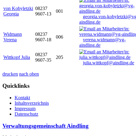
von Kobyletzki
08237
001
Georgia
9607-13
georgia.von-kobyletzki@vg
aindling.de
Widmann
08237
006
Verena
9607-18
verena.widmann@vg-
aindling.de
08237
Wittkopf Julia
205
9607-35
julia.wittkopf@aindling.de
drucken
nach oben
Quicklinks
Kontakt
Inhaltsverzeichnis
Impressum
Datenschutz
Verwaltungsgemeinschaft Aindling