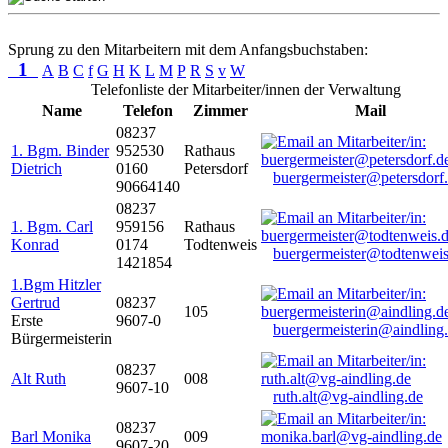
Sprung zu den Mitarbeitern mit dem Anfangsbuchstaben:
1
A
B
C
f
G
H
K
L
M
P
R
S
v
W
Telefonliste der Mitarbeiter/innen der Verwaltung
Name
Telefon
Zimmer
Mail
08237
1. Bgm. Binder
952530
Rathaus
Dietrich
0160
Petersdorf
buergermeister@petersdorf
90664140
08237
1. Bgm. Carl
959156
Rathaus
Konrad
0174
Todtenweis
buergermeister@todtenweis
1421854
1.Bgm Hitzler
Gertrud
08237
105
Erste
9607-0
buergermeisterin@aindling
Bürgermeisterin
08237
Alt Ruth
008
9607-10
ruth.alt@vg-aindling.de
08237
Barl Monika
009
9607-20