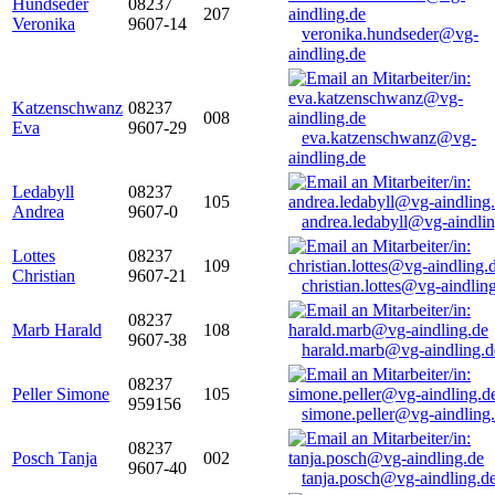
Hundseder
08237
207
Veronika
9607-14
veronika.hundseder@vg-
aindling.de
Katzenschwanz
08237
008
Eva
9607-29
eva.katzenschwanz@vg-
aindling.de
Ledabyll
08237
105
Andrea
9607-0
andrea.ledabyll@vg-aindli
Lottes
08237
109
Christian
9607-21
christian.lottes@vg-aindlin
08237
Marb Harald
108
9607-38
harald.marb@vg-aindling.d
08237
Peller Simone
105
959156
simone.peller@vg-aindling
08237
Posch Tanja
002
9607-40
tanja.posch@vg-aindling.d