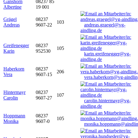
Ganshorn
08237 85
Albertine
19 001
Grägel
08237
103
Andreas
9607-22
andreas.graegel@vg-
aindling.de
Greifenegger
08237
105
Karin
952530
karin.greifenegger@vg-
aindling.de
Haberkorn
08237
206
Vera
9607-15
vera.haberkorn@vg-aindlin
Hintermayr
08237
107
Carolin
9607-27
carolin.hintermayr@vg-
aindling.de
Hoppmann
08237
105
Monika
9607-0
monika.hoppmann@aindlin