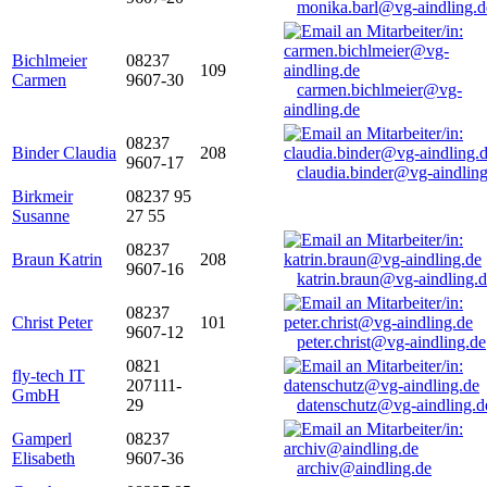
monika.barl@vg-aindling.d
Bichlmeier
08237
109
Carmen
9607-30
carmen.bichlmeier@vg-
aindling.de
08237
Binder Claudia
208
9607-17
claudia.binder@vg-aindling
Birkmeir
08237 95
Susanne
27 55
08237
Braun Katrin
208
9607-16
katrin.braun@vg-aindling.
08237
Christ Peter
101
9607-12
peter.christ@vg-aindling.de
0821
fly-tech IT
207111-
GmbH
29
datenschutz@vg-aindling.d
Gamperl
08237
Elisabeth
9607-36
archiv@aindling.de