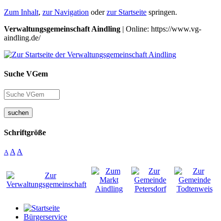
Zum Inhalt
,
zur Navigation
oder
zur Startseite
springen.
Verwaltungsgemeinschaft Aindling
| Online: https://www.vg-
aindling.de/
Suche VGem
suchen
Schriftgröße
A
A
A
Bürgerservice