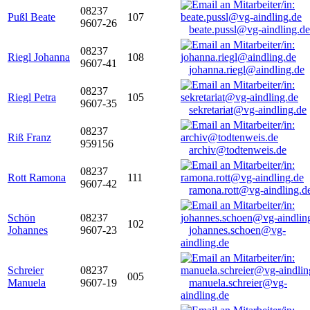
08237
Pußl Beate
107
9607-26
beate.pussl@vg-aindling.de
08237
Riegl Johanna
108
9607-41
johanna.riegl@aindling.de
08237
Riegl Petra
105
9607-35
sekretariat@vg-aindling.de
08237
Riß Franz
959156
archiv@todtenweis.de
08237
Rott Ramona
111
9607-42
ramona.rott@vg-aindling.d
Schön
08237
102
Johannes
9607-23
johannes.schoen@vg-
aindling.de
Schreier
08237
005
Manuela
9607-19
manuela.schreier@vg-
aindling.de