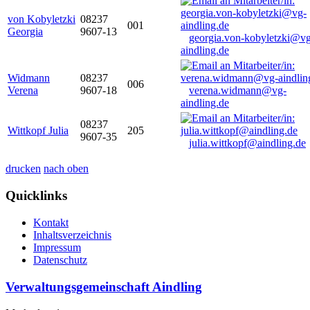
von Kobyletzki
08237
001
Georgia
9607-13
georgia.von-kobyletzki@vg
aindling.de
Widmann
08237
006
Verena
9607-18
verena.widmann@vg-
aindling.de
08237
Wittkopf Julia
205
9607-35
julia.wittkopf@aindling.de
drucken
nach oben
Quicklinks
Kontakt
Inhaltsverzeichnis
Impressum
Datenschutz
Verwaltungsgemeinschaft Aindling