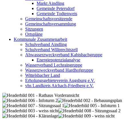
Markt Aindling
Gemeinde Petersdorf
Gemeinde Todtenweis
Gemeinschaftsvorsitzende
Gemeinschaftsversammlung
Sitzungen
Ortspläne
Kommunale Zusammenarbeit
Schulverband Aindling
Schulverband Willprechtszell
Abwasserzweckverband Kabisbachgruppe
Energiepotenzialanalyse
Wasserverband Lechraingruppe
Wasserzweckverband Hardhofgruppe
Wittelsbacher Land
Erholungsgebieteverein Augsburg e.V.
vhs Landkreis Aichach-Friedberg e.V.