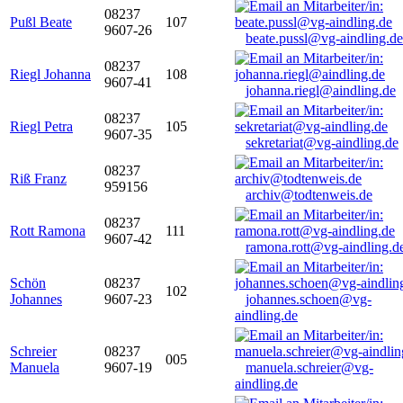
08237
Pußl Beate
107
9607-26
beate.pussl@vg-aindling.de
08237
Riegl Johanna
108
9607-41
johanna.riegl@aindling.de
08237
Riegl Petra
105
9607-35
sekretariat@vg-aindling.de
08237
Riß Franz
959156
archiv@todtenweis.de
08237
Rott Ramona
111
9607-42
ramona.rott@vg-aindling.d
Schön
08237
102
Johannes
9607-23
johannes.schoen@vg-
aindling.de
Schreier
08237
005
Manuela
9607-19
manuela.schreier@vg-
aindling.de