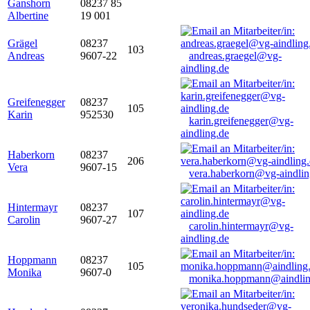
Ganshorn
08237 85
Albertine
19 001
Grägel
08237
103
Andreas
9607-22
andreas.graegel@vg-
aindling.de
Greifenegger
08237
105
Karin
952530
karin.greifenegger@vg-
aindling.de
Haberkorn
08237
206
Vera
9607-15
vera.haberkorn@vg-aindlin
Hintermayr
08237
107
Carolin
9607-27
carolin.hintermayr@vg-
aindling.de
Hoppmann
08237
105
Monika
9607-0
monika.hoppmann@aindlin