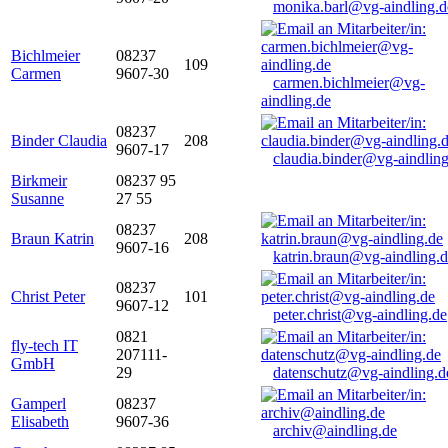
monika.barl@vg-aindling.d
Bichlmeier
08237
109
Carmen
9607-30
carmen.bichlmeier@vg-
aindling.de
08237
Binder Claudia
208
9607-17
claudia.binder@vg-aindling
Birkmeir
08237 95
Susanne
27 55
08237
Braun Katrin
208
9607-16
katrin.braun@vg-aindling.
08237
Christ Peter
101
9607-12
peter.christ@vg-aindling.de
0821
fly-tech IT
207111-
GmbH
29
datenschutz@vg-aindling.d
Gamperl
08237
Elisabeth
9607-36
archiv@aindling.de