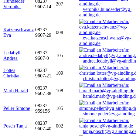
Hundseder
08237
207
Veronika
9607-14
veronika.hundseder@vg-
aindling.de
Katzenschwanz
08237
008
Eva
9607-29
eva.katzenschwanz@vg-
aindling.de
Ledabyll
08237
105
Andrea
9607-0
andrea.ledabyll@vg-aindli
Lottes
08237
109
Christian
9607-21
christian.lottes@vg-aindlin
08237
Marb Harald
108
9607-38
harald.marb@vg-aindling.d
08237
Peller Simone
105
959156
simone.peller@vg-aindling
08237
Posch Tanja
002
9607-40
tanja.posch@vg-aindling.d