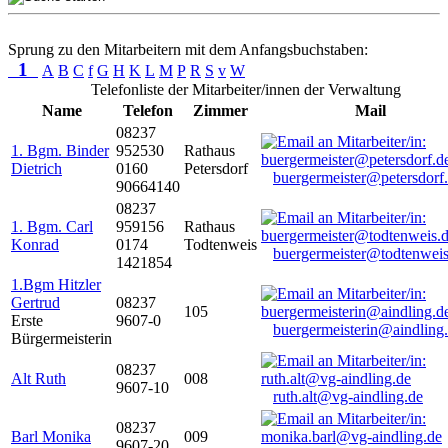
Sprung zu den Mitarbeitern mit dem Anfangsbuchstaben:
1
A
B
C
f
G
H
K
L
M
P
R
S
v
W
Telefonliste der Mitarbeiter/innen der Verwaltung
Name
Telefon
Zimmer
Mail
08237
1. Bgm. Binder
952530
Rathaus
Dietrich
0160
Petersdorf
buergermeister@petersdorf
90664140
08237
1. Bgm. Carl
959156
Rathaus
Konrad
0174
Todtenweis
buergermeister@todtenweis
1421854
1.Bgm Hitzler
Gertrud
08237
105
Erste
9607-0
buergermeisterin@aindling
Bürgermeisterin
08237
Alt Ruth
008
9607-10
ruth.alt@vg-aindling.de
08237
Barl Monika
009
9607-20