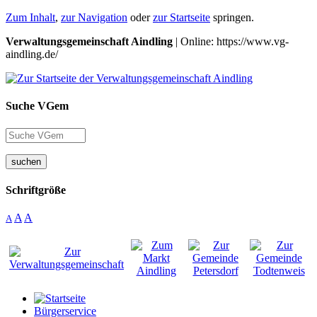
Zum Inhalt
,
zur Navigation
oder
zur Startseite
springen.
Verwaltungsgemeinschaft Aindling
| Online: https://www.vg-
aindling.de/
Suche VGem
suchen
Schriftgröße
A
A
A
Bürgerservice