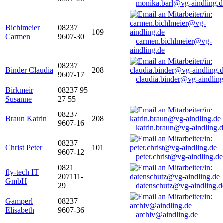
monika.barl@vg-aindling.d
Bichlmeier
08237
109
Carmen
9607-30
carmen.bichlmeier@vg-
aindling.de
08237
Binder Claudia
208
9607-17
claudia.binder@vg-aindling
Birkmeir
08237 95
Susanne
27 55
08237
Braun Katrin
208
9607-16
katrin.braun@vg-aindling.
08237
Christ Peter
101
9607-12
peter.christ@vg-aindling.de
0821
fly-tech IT
207111-
GmbH
29
datenschutz@vg-aindling.d
Gamperl
08237
Elisabeth
9607-36
archiv@aindling.de