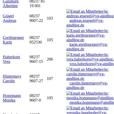
Ganshorn
08237 85
Albertine
19 001
Grägel
08237
103
Andreas
9607-22
andreas.graegel@vg-
aindling.de
Greifenegger
08237
105
Karin
952530
karin.greifenegger@vg-
aindling.de
Haberkorn
08237
206
Vera
9607-15
vera.haberkorn@vg-aindlin
Hintermayr
08237
107
Carolin
9607-27
carolin.hintermayr@vg-
aindling.de
Hoppmann
08237
105
Monika
9607-0
monika.hoppmann@aindlin