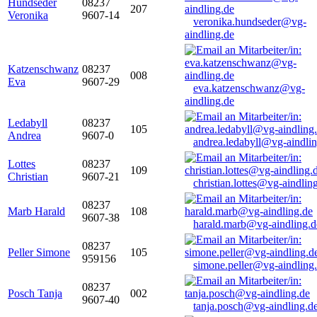
Hundseder
08237
207
Veronika
9607-14
veronika.hundseder@vg-
aindling.de
Katzenschwanz
08237
008
Eva
9607-29
eva.katzenschwanz@vg-
aindling.de
Ledabyll
08237
105
Andrea
9607-0
andrea.ledabyll@vg-aindli
Lottes
08237
109
Christian
9607-21
christian.lottes@vg-aindlin
08237
Marb Harald
108
9607-38
harald.marb@vg-aindling.d
08237
Peller Simone
105
959156
simone.peller@vg-aindling
08237
Posch Tanja
002
9607-40
tanja.posch@vg-aindling.d