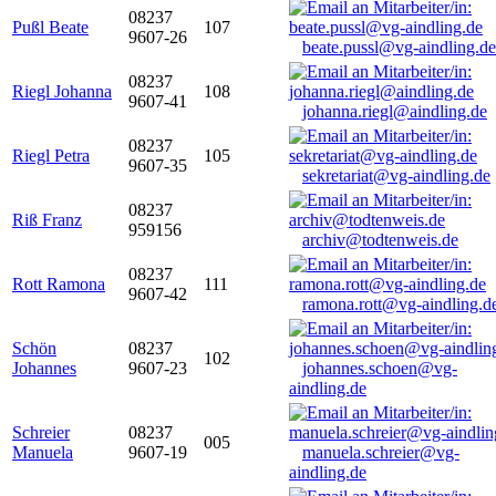
08237
Pußl Beate
107
9607-26
beate.pussl@vg-aindling.de
08237
Riegl Johanna
108
9607-41
johanna.riegl@aindling.de
08237
Riegl Petra
105
9607-35
sekretariat@vg-aindling.de
08237
Riß Franz
959156
archiv@todtenweis.de
08237
Rott Ramona
111
9607-42
ramona.rott@vg-aindling.d
Schön
08237
102
Johannes
9607-23
johannes.schoen@vg-
aindling.de
Schreier
08237
005
Manuela
9607-19
manuela.schreier@vg-
aindling.de