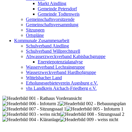
Markt Aindling
Gemeinde Petersdorf
Gemeinde Todtenweis
Gemeinschaftsvorsitzende
Gemeinschaftsversammlung
Sitzungen
Ortspläne
Kommunale Zusammenarbeit
Schulverband Aindling
Schulverband Willprechtszell
Abwasserzweckverband Kabisbachgruppe
Energiepotenzialanalyse
Wasserverband Lechraingruppe
Wasserzweckverband Hardhofgruppe
Wittelsbacher Land
Erholungsgebieteverein Augsburg e.V.
vhs Landkreis Aichach-Friedberg e.V.