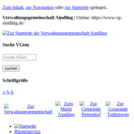
Zum Inhalt
,
zur Navigation
oder
zur Startseite
springen.
Verwaltungsgemeinschaft Aindling
| Online: https://www.vg-
aindling.de/
Suche VGem
suchen
Schriftgröße
A
A
A
Bürgerservice