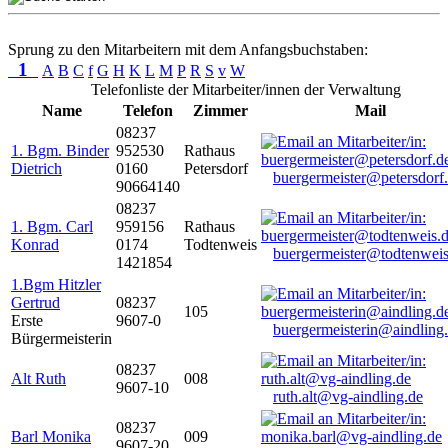
Sprung zu den Mitarbeitern mit dem Anfangsbuchstaben:
1
A
B
C
f
G
H
K
L
M
P
R
S
v
W
Telefonliste der Mitarbeiter/innen der Verwaltung
Name
Telefon
Zimmer
Mail
08237
1. Bgm. Binder
952530
Rathaus
Dietrich
0160
Petersdorf
buergermeister@petersdorf
90664140
08237
1. Bgm. Carl
959156
Rathaus
Konrad
0174
Todtenweis
buergermeister@todtenweis
1421854
1.Bgm Hitzler
Gertrud
08237
105
Erste
9607-0
buergermeisterin@aindling
Bürgermeisterin
08237
Alt Ruth
008
9607-10
ruth.alt@vg-aindling.de
08237
Barl Monika
009
9607-20