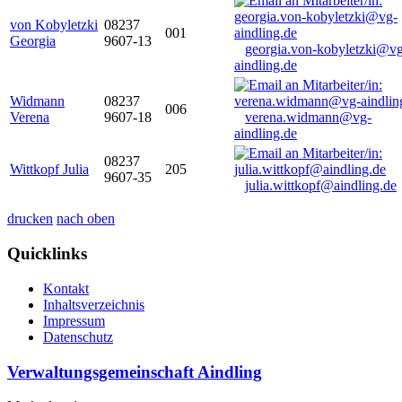
von Kobyletzki
08237
001
Georgia
9607-13
georgia.von-kobyletzki@vg
aindling.de
Widmann
08237
006
Verena
9607-18
verena.widmann@vg-
aindling.de
08237
Wittkopf Julia
205
9607-35
julia.wittkopf@aindling.de
drucken
nach oben
Quicklinks
Kontakt
Inhaltsverzeichnis
Impressum
Datenschutz
Verwaltungsgemeinschaft Aindling