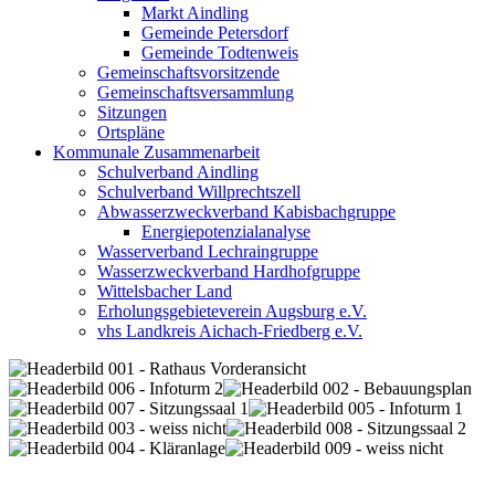
Markt Aindling
Gemeinde Petersdorf
Gemeinde Todtenweis
Gemeinschaftsvorsitzende
Gemeinschaftsversammlung
Sitzungen
Ortspläne
Kommunale Zusammenarbeit
Schulverband Aindling
Schulverband Willprechtszell
Abwasserzweckverband Kabisbachgruppe
Energiepotenzialanalyse
Wasserverband Lechraingruppe
Wasserzweckverband Hardhofgruppe
Wittelsbacher Land
Erholungsgebieteverein Augsburg e.V.
vhs Landkreis Aichach-Friedberg e.V.