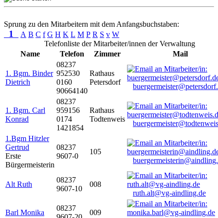
Sprung zu den Mitarbeitern mit dem Anfangsbuchstaben:
1
A
B
C
f
G
H
K
L
M
P
R
S
v
W
Telefonliste der Mitarbeiter/innen der Verwaltung
Name
Telefon
Zimmer
Mail
08237
1. Bgm. Binder
952530
Rathaus
Dietrich
0160
Petersdorf
buergermeister@petersdorf
90664140
08237
1. Bgm. Carl
959156
Rathaus
Konrad
0174
Todtenweis
buergermeister@todtenweis
1421854
1.Bgm Hitzler
Gertrud
08237
105
Erste
9607-0
buergermeisterin@aindling
Bürgermeisterin
08237
Alt Ruth
008
9607-10
ruth.alt@vg-aindling.de
08237
Barl Monika
009
9607-20