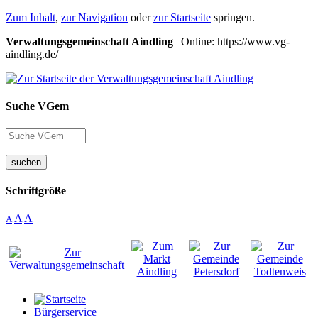
Zum Inhalt
,
zur Navigation
oder
zur Startseite
springen.
Verwaltungsgemeinschaft Aindling
| Online: https://www.vg-
aindling.de/
Suche VGem
suchen
Schriftgröße
A
A
A
Bürgerservice