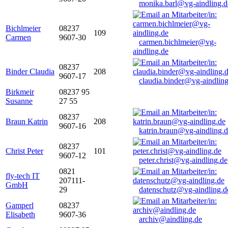
monika.barl@vg-aindling.d
Bichlmeier
08237
109
Carmen
9607-30
carmen.bichlmeier@vg-
aindling.de
08237
Binder Claudia
208
9607-17
claudia.binder@vg-aindling
Birkmeir
08237 95
Susanne
27 55
08237
Braun Katrin
208
9607-16
katrin.braun@vg-aindling.
08237
Christ Peter
101
9607-12
peter.christ@vg-aindling.de
0821
fly-tech IT
207111-
GmbH
29
datenschutz@vg-aindling.d
Gamperl
08237
Elisabeth
9607-36
archiv@aindling.de