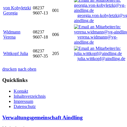
von Kobyletzki
08237
001
Georgia
9607-13
georgia.von-kobyletzki@vg
aindling.de
Widmann
08237
006
Verena
9607-18
verena.widmann@vg-
aindling.de
08237
Wittkopf Julia
205
9607-35
julia.wittkopf@aindling.de
drucken
nach oben
Quicklinks
Kontakt
Inhaltsverzeichnis
Impressum
Datenschutz
Verwaltungsgemeinschaft Aindling