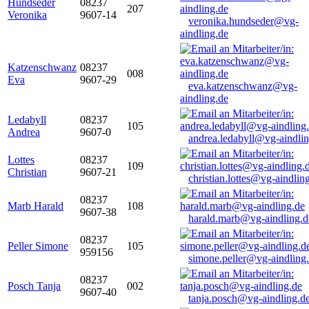
Hundseder
08237
207
Veronika
9607-14
veronika.hundseder@vg-
aindling.de
Katzenschwanz
08237
008
Eva
9607-29
eva.katzenschwanz@vg-
aindling.de
Ledabyll
08237
105
Andrea
9607-0
andrea.ledabyll@vg-aindli
Lottes
08237
109
Christian
9607-21
christian.lottes@vg-aindlin
08237
Marb Harald
108
9607-38
harald.marb@vg-aindling.d
08237
Peller Simone
105
959156
simone.peller@vg-aindling
08237
Posch Tanja
002
9607-40
tanja.posch@vg-aindling.d