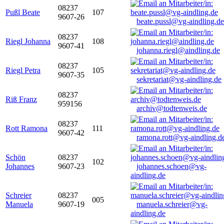
08237
Pußl Beate
107
9607-26
beate.pussl@vg-aindling.de
08237
Riegl Johanna
108
9607-41
johanna.riegl@aindling.de
08237
Riegl Petra
105
9607-35
sekretariat@vg-aindling.de
08237
Riß Franz
959156
archiv@todtenweis.de
08237
Rott Ramona
111
9607-42
ramona.rott@vg-aindling.d
Schön
08237
102
Johannes
9607-23
johannes.schoen@vg-
aindling.de
Schreier
08237
005
Manuela
9607-19
manuela.schreier@vg-
aindling.de