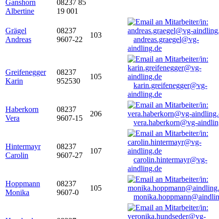
Ganshorn
08237 85
Albertine
19 001
Grägel
08237
103
Andreas
9607-22
andreas.graegel@vg-
aindling.de
Greifenegger
08237
105
Karin
952530
karin.greifenegger@vg-
aindling.de
Haberkorn
08237
206
Vera
9607-15
vera.haberkorn@vg-aindlin
Hintermayr
08237
107
Carolin
9607-27
carolin.hintermayr@vg-
aindling.de
Hoppmann
08237
105
Monika
9607-0
monika.hoppmann@aindlin