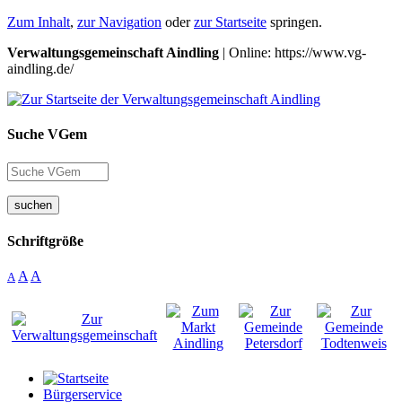
Zum Inhalt
,
zur Navigation
oder
zur Startseite
springen.
Verwaltungsgemeinschaft Aindling
| Online: https://www.vg-
aindling.de/
Suche VGem
suchen
Schriftgröße
A
A
A
Bürgerservice