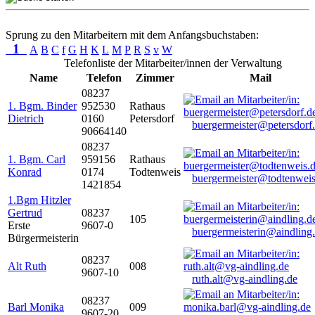
Sprung zu den Mitarbeitern mit dem Anfangsbuchstaben:
1
A
B
C
f
G
H
K
L
M
P
R
S
v
W
Telefonliste der Mitarbeiter/innen der Verwaltung
Name
Telefon
Zimmer
Mail
08237
1. Bgm. Binder
952530
Rathaus
Dietrich
0160
Petersdorf
buergermeister@petersdorf
90664140
08237
1. Bgm. Carl
959156
Rathaus
Konrad
0174
Todtenweis
buergermeister@todtenweis
1421854
1.Bgm Hitzler
Gertrud
08237
105
Erste
9607-0
buergermeisterin@aindling
Bürgermeisterin
08237
Alt Ruth
008
9607-10
ruth.alt@vg-aindling.de
08237
Barl Monika
009
9607-20