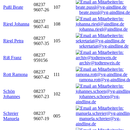
08237
Pußl Beate
107
9607-26
beate.pussl@vg-aindling.de
08237
Riegl Johanna
108
9607-41
johanna.riegl@aindling.de
08237
Riegl Petra
105
9607-35
sekretariat@vg-aindling.de
08237
Riß Franz
959156
archiv@todtenweis.de
08237
Rott Ramona
111
9607-42
ramona.rott@vg-aindling.d
Schön
08237
102
Johannes
9607-23
johannes.schoen@vg-
aindling.de
Schreier
08237
005
Manuela
9607-19
manuela.schreier@vg-
aindling.de