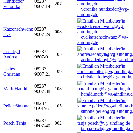
Hundseder
08237
207
Veronika
9607-14
veronika.hundseder@vg-
aindling.de
Katzenschwanz
08237
008
Eva
9607-29
eva.katzenschwanz@vg-
aindling.de
Ledabyll
08237
105
Andrea
9607-0
andrea.ledabyll@vg-aindli
Lottes
08237
109
Christian
9607-21
christian.lottes@vg-aindlin
08237
Marb Harald
108
9607-38
harald.marb@vg-aindling.d
08237
Peller Simone
105
959156
simone.peller@vg-aindling
08237
Posch Tanja
002
9607-40
tanja.posch@vg-aindling.d