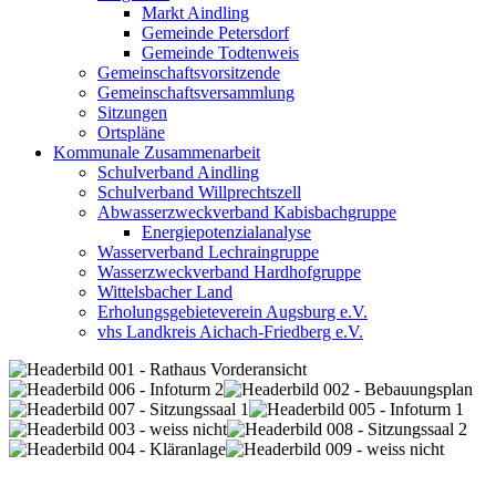
Markt Aindling
Gemeinde Petersdorf
Gemeinde Todtenweis
Gemeinschaftsvorsitzende
Gemeinschaftsversammlung
Sitzungen
Ortspläne
Kommunale Zusammenarbeit
Schulverband Aindling
Schulverband Willprechtszell
Abwasserzweckverband Kabisbachgruppe
Energiepotenzialanalyse
Wasserverband Lechraingruppe
Wasserzweckverband Hardhofgruppe
Wittelsbacher Land
Erholungsgebieteverein Augsburg e.V.
vhs Landkreis Aichach-Friedberg e.V.