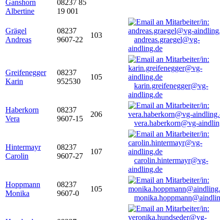
Ganshorn
08237 85
Albertine
19 001
Grägel
08237
103
Andreas
9607-22
andreas.graegel@vg-
aindling.de
Greifenegger
08237
105
Karin
952530
karin.greifenegger@vg-
aindling.de
Haberkorn
08237
206
Vera
9607-15
vera.haberkorn@vg-aindlin
Hintermayr
08237
107
Carolin
9607-27
carolin.hintermayr@vg-
aindling.de
Hoppmann
08237
105
Monika
9607-0
monika.hoppmann@aindlin