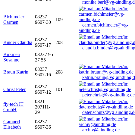
monika.barl@vg-aindling.d
Bichlmeier
08237
109
Carmen
9607-30
carmen.bichlmeier@vg-
aindling.de
08237
Binder Claudia
208
9607-17
claudia.binder@vg-aindling
Birkmeir
08237 95
Susanne
27 55
08237
Braun Katrin
208
9607-16
katrin.braun@vg-aindling.
08237
Christ Peter
101
9607-12
peter.christ@vg-aindling.de
0821
fly-tech IT
207111-
GmbH
29
datenschutz@vg-aindling.d
Gamperl
08237
Elisabeth
9607-36
archiv@aindling.de