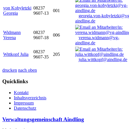
von Kobyletzki
08237
001
Georgia
9607-13
georgia.von-kobyletzki@vg
aindling.de
Widmann
08237
006
Verena
9607-18
verena.widmann@vg-
aindling.de
08237
Wittkopf Julia
205
9607-35
julia.wittkopf@aindling.de
drucken
nach oben
Quicklinks
Kontakt
Inhaltsverzeichnis
Impressum
Datenschutz
Verwaltungsgemeinschaft Aindling