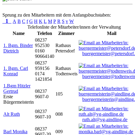
Sprung zu den Mitarbeitern mit dem Anfangsbuchstaben:
1
A
B
C
f
G
H
K
L
M
P
R
S
v
W
Telefonliste der Mitarbeiter/innen der Verwaltung
Name
Telefon
Zimmer
Mail
08237
1. Bgm. Binder
952530
Rathaus
Dietrich
0160
Petersdorf
buergermeister@petersdorf
90664140
08237
1. Bgm. Carl
959156
Rathaus
Konrad
0174
Todtenweis
buergermeister@todtenweis
1421854
1.Bgm Hitzler
Gertrud
08237
105
Erste
9607-0
buergermeisterin@aindling
Bürgermeisterin
08237
Alt Ruth
008
9607-10
ruth.alt@vg-aindling.de
08237
Barl Monika
009
9607-20