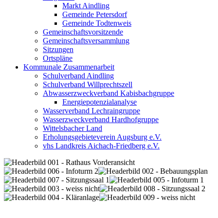
Markt Aindling
Gemeinde Petersdorf
Gemeinde Todtenweis
Gemeinschaftsvorsitzende
Gemeinschaftsversammlung
Sitzungen
Ortspläne
Kommunale Zusammenarbeit
Schulverband Aindling
Schulverband Willprechtszell
Abwasserzweckverband Kabisbachgruppe
Energiepotenzialanalyse
Wasserverband Lechraingruppe
Wasserzweckverband Hardhofgruppe
Wittelsbacher Land
Erholungsgebieteverein Augsburg e.V.
vhs Landkreis Aichach-Friedberg e.V.