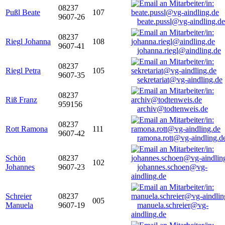
08237
Pußl Beate
107
9607-26
beate.pussl@vg-aindling.de
08237
Riegl Johanna
108
9607-41
johanna.riegl@aindling.de
08237
Riegl Petra
105
9607-35
sekretariat@vg-aindling.de
08237
Riß Franz
959156
archiv@todtenweis.de
08237
Rott Ramona
111
9607-42
ramona.rott@vg-aindling.d
Schön
08237
102
Johannes
9607-23
johannes.schoen@vg-
aindling.de
Schreier
08237
005
Manuela
9607-19
manuela.schreier@vg-
aindling.de