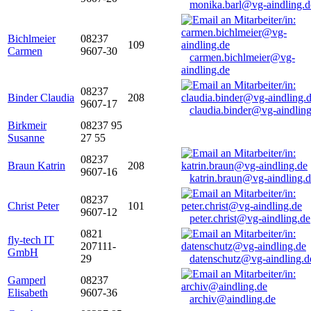
monika.barl@vg-aindling.d
Bichlmeier
08237
109
Carmen
9607-30
carmen.bichlmeier@vg-
aindling.de
08237
Binder Claudia
208
9607-17
claudia.binder@vg-aindling
Birkmeir
08237 95
Susanne
27 55
08237
Braun Katrin
208
9607-16
katrin.braun@vg-aindling.
08237
Christ Peter
101
9607-12
peter.christ@vg-aindling.de
0821
fly-tech IT
207111-
GmbH
29
datenschutz@vg-aindling.d
Gamperl
08237
Elisabeth
9607-36
archiv@aindling.de