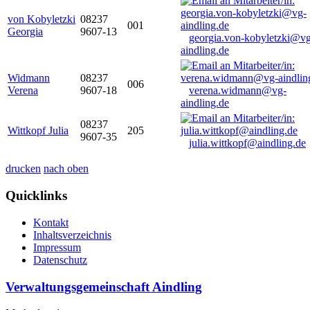
von Kobyletzki
08237
001
Georgia
9607-13
georgia.von-kobyletzki@vg
aindling.de
Widmann
08237
006
Verena
9607-18
verena.widmann@vg-
aindling.de
08237
Wittkopf Julia
205
9607-35
julia.wittkopf@aindling.de
drucken
nach oben
Quicklinks
Kontakt
Inhaltsverzeichnis
Impressum
Datenschutz
Verwaltungsgemeinschaft Aindling