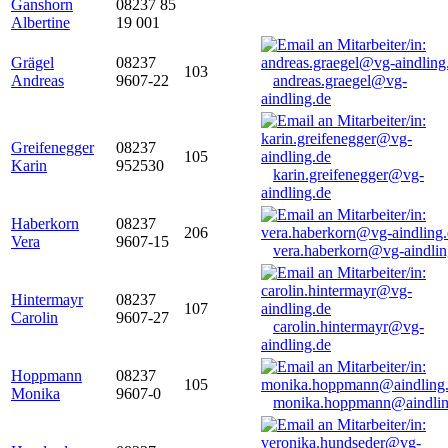
Ganshorn
08237 85
Albertine
19 001
Grägel
08237
103
Andreas
9607-22
andreas.graegel@vg-
aindling.de
Greifenegger
08237
105
Karin
952530
karin.greifenegger@vg-
aindling.de
Haberkorn
08237
206
Vera
9607-15
vera.haberkorn@vg-aindlin
Hintermayr
08237
107
Carolin
9607-27
carolin.hintermayr@vg-
aindling.de
Hoppmann
08237
105
Monika
9607-0
monika.hoppmann@aindlin