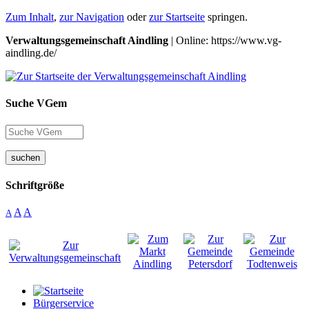
Zum Inhalt
,
zur Navigation
oder
zur Startseite
springen.
Verwaltungsgemeinschaft Aindling
| Online: https://www.vg-
aindling.de/
Suche VGem
suchen
Schriftgröße
A
A
A
Bürgerservice