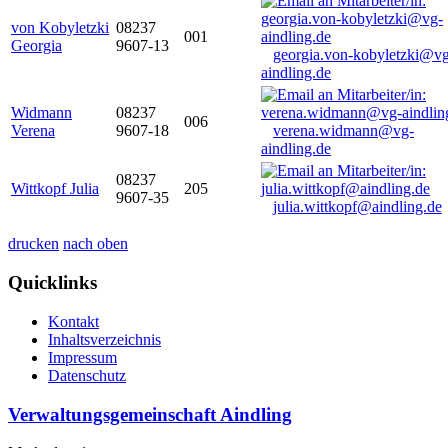
von Kobyletzki
08237
001
Georgia
9607-13
georgia.von-kobyletzki@vg
aindling.de
Widmann
08237
006
Verena
9607-18
verena.widmann@vg-
aindling.de
08237
Wittkopf Julia
205
9607-35
julia.wittkopf@aindling.de
drucken
nach oben
Quicklinks
Kontakt
Inhaltsverzeichnis
Impressum
Datenschutz
Verwaltungsgemeinschaft Aindling