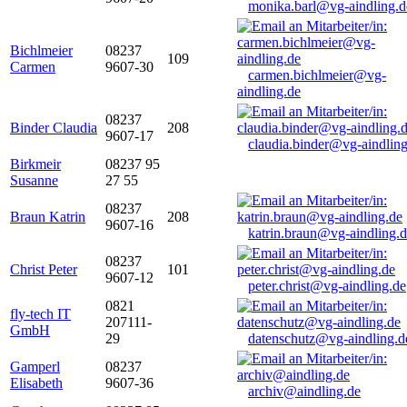
monika.barl@vg-aindling.d
Bichlmeier
08237
109
Carmen
9607-30
carmen.bichlmeier@vg-
aindling.de
08237
Binder Claudia
208
9607-17
claudia.binder@vg-aindling
Birkmeir
08237 95
Susanne
27 55
08237
Braun Katrin
208
9607-16
katrin.braun@vg-aindling.
08237
Christ Peter
101
9607-12
peter.christ@vg-aindling.de
0821
fly-tech IT
207111-
GmbH
29
datenschutz@vg-aindling.d
Gamperl
08237
Elisabeth
9607-36
archiv@aindling.de