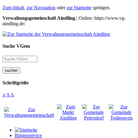
Zum Inhalt
,
zur Navigation
oder
zur Startseite
springen.
Verwaltungsgemeinschaft Aindling
| Online: https://www.vg-
aindling.de/
Suche VGem
suchen
Schriftgröße
A
A
A
Bürgerservice