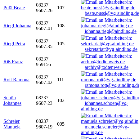
08237
Pußl Beate
107
9607-26
beate.pussl@vg-aindling.de
08237
Riegl Johanna
108
9607-41
johanna.riegl@aindling.de
08237
Riegl Petra
105
9607-35
sekretariat@vg-aindling.de
08237
Riß Franz
959156
archiv@todtenweis.de
08237
Rott Ramona
111
9607-42
ramona.rott@vg-aindling.d
Schön
08237
102
Johannes
9607-23
johannes.schoen@vg-
aindling.de
Schreier
08237
005
Manuela
9607-19
manuela.schreier@vg-
aindling.de