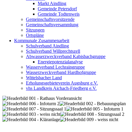
Markt Aindling
Gemeinde Petersdorf
Gemeinde Todtenweis
Gemeinschaftsvorsitzende
Gemeinschaftsversammlung
Sitzungen
Ortspläne
Kommunale Zusammenarbeit
Schulverband Aindling
Schulverband Willprechtszell
Abwasserzweckverband Kabisbachgruppe
Energiepotenzialanalyse
Wasserverband Lechraingruppe
Wasserzweckverband Hardhofgruppe
Wittelsbacher Land
Erholungsgebieteverein Augsburg e.V.
vhs Landkreis Aichach-Friedberg e.V.