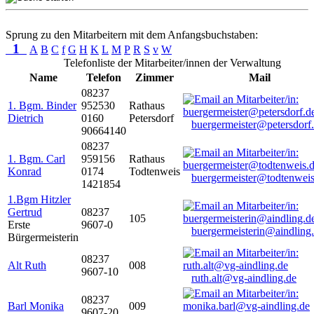
Sprung zu den Mitarbeitern mit dem Anfangsbuchstaben:
1
A
B
C
f
G
H
K
L
M
P
R
S
v
W
Telefonliste der Mitarbeiter/innen der Verwaltung
Name
Telefon
Zimmer
Mail
08237
1. Bgm. Binder
952530
Rathaus
Dietrich
0160
Petersdorf
buergermeister@petersdorf
90664140
08237
1. Bgm. Carl
959156
Rathaus
Konrad
0174
Todtenweis
buergermeister@todtenweis
1421854
1.Bgm Hitzler
Gertrud
08237
105
Erste
9607-0
buergermeisterin@aindling
Bürgermeisterin
08237
Alt Ruth
008
9607-10
ruth.alt@vg-aindling.de
08237
Barl Monika
009
9607-20