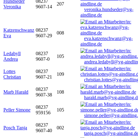
Hundseder
08237
207
Veronika
9607-14
veronika.hundseder@vg-
aindling.de
Katzenschwanz
08237
008
Eva
9607-29
eva.katzenschwanz@vg-
aindling.de
Ledabyll
08237
105
Andrea
9607-0
andrea.ledabyll@vg-aindli
Lottes
08237
109
Christian
9607-21
christian.lottes@vg-aindlin
08237
Marb Harald
108
9607-38
harald.marb@vg-aindling.d
08237
Peller Simone
105
959156
simone.peller@vg-aindling
08237
Posch Tanja
002
9607-40
tanja.posch@vg-aindling.d