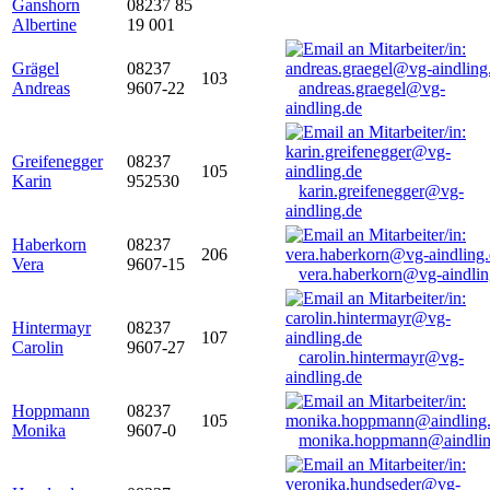
Ganshorn
08237 85
Albertine
19 001
Grägel
08237
103
Andreas
9607-22
andreas.graegel@vg-
aindling.de
Greifenegger
08237
105
Karin
952530
karin.greifenegger@vg-
aindling.de
Haberkorn
08237
206
Vera
9607-15
vera.haberkorn@vg-aindlin
Hintermayr
08237
107
Carolin
9607-27
carolin.hintermayr@vg-
aindling.de
Hoppmann
08237
105
Monika
9607-0
monika.hoppmann@aindlin