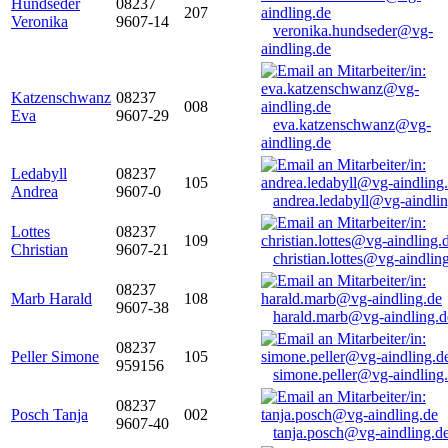
Hundseder
08237
207
Veronika
9607-14
veronika.hundseder@vg-
aindling.de
Katzenschwanz
08237
008
Eva
9607-29
eva.katzenschwanz@vg-
aindling.de
Ledabyll
08237
105
Andrea
9607-0
andrea.ledabyll@vg-aindli
Lottes
08237
109
Christian
9607-21
christian.lottes@vg-aindlin
08237
Marb Harald
108
9607-38
harald.marb@vg-aindling.d
08237
Peller Simone
105
959156
simone.peller@vg-aindling
08237
Posch Tanja
002
9607-40
tanja.posch@vg-aindling.d