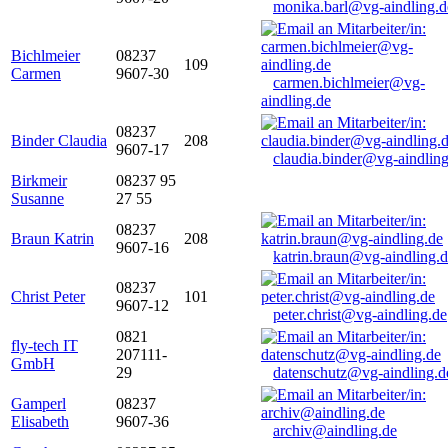
monika.barl@vg-aindling.d
Bichlmeier
08237
109
Carmen
9607-30
carmen.bichlmeier@vg-
aindling.de
08237
Binder Claudia
208
9607-17
claudia.binder@vg-aindling
Birkmeir
08237 95
Susanne
27 55
08237
Braun Katrin
208
9607-16
katrin.braun@vg-aindling.
08237
Christ Peter
101
9607-12
peter.christ@vg-aindling.de
0821
fly-tech IT
207111-
GmbH
29
datenschutz@vg-aindling.d
Gamperl
08237
Elisabeth
9607-36
archiv@aindling.de