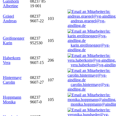
Ganshorn
08237 85
Albertine
19 001
Grägel
08237
103
Andreas
9607-22
andreas.graegel@vg-
aindling.de
Greifenegger
08237
105
Karin
952530
karin.greifenegger@vg-
aindling.de
Haberkorn
08237
206
Vera
9607-15
vera.haberkorn@vg-aindlin
Hintermayr
08237
107
Carolin
9607-27
carolin.hintermayr@vg-
aindling.de
Hoppmann
08237
105
Monika
9607-0
monika.hoppmann@aindlin