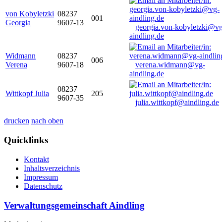
von Kobyletzki
08237
001
Georgia
9607-13
georgia.von-kobyletzki@vg
aindling.de
Widmann
08237
006
Verena
9607-18
verena.widmann@vg-
aindling.de
08237
Wittkopf Julia
205
9607-35
julia.wittkopf@aindling.de
drucken
nach oben
Quicklinks
Kontakt
Inhaltsverzeichnis
Impressum
Datenschutz
Verwaltungsgemeinschaft Aindling