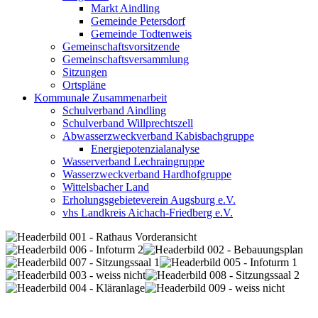
Markt Aindling
Gemeinde Petersdorf
Gemeinde Todtenweis
Gemeinschaftsvorsitzende
Gemeinschaftsversammlung
Sitzungen
Ortspläne
Kommunale Zusammenarbeit
Schulverband Aindling
Schulverband Willprechtszell
Abwasserzweckverband Kabisbachgruppe
Energiepotenzialanalyse
Wasserverband Lechraingruppe
Wasserzweckverband Hardhofgruppe
Wittelsbacher Land
Erholungsgebieteverein Augsburg e.V.
vhs Landkreis Aichach-Friedberg e.V.