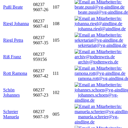
08237
Pußl Beate
107
9607-26
beate.pussl@vg-aindling.de
08237
Riegl Johanna
108
9607-41
johanna.riegl@aindling.de
08237
Riegl Petra
105
9607-35
sekretariat@vg-aindling.de
08237
Riß Franz
959156
archiv@todtenweis.de
08237
Rott Ramona
111
9607-42
ramona.rott@vg-aindling.d
Schön
08237
102
Johannes
9607-23
johannes.schoen@vg-
aindling.de
Schreier
08237
005
Manuela
9607-19
manuela.schreier@vg-
aindling.de