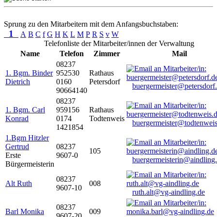
Sprung zu den Mitarbeitern mit dem Anfangsbuchstaben:
1
A
B
C
f
G
H
K
L
M
P
R
S
v
W
Telefonliste der Mitarbeiter/innen der Verwaltung
Name
Telefon
Zimmer
Mail
08237
1. Bgm. Binder
952530
Rathaus
Dietrich
0160
Petersdorf
buergermeister@petersdorf
90664140
08237
1. Bgm. Carl
959156
Rathaus
Konrad
0174
Todtenweis
buergermeister@todtenweis
1421854
1.Bgm Hitzler
Gertrud
08237
105
Erste
9607-0
buergermeisterin@aindling
Bürgermeisterin
08237
Alt Ruth
008
9607-10
ruth.alt@vg-aindling.de
08237
Barl Monika
009
9607-20