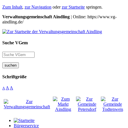
Zum Inhalt
,
zur Navigation
oder
zur Startseite
springen.
Verwaltungsgemeinschaft Aindling
| Online: https://www.vg-
aindling.de/
Suche VGem
suchen
Schriftgröße
A
A
A
Bürgerservice