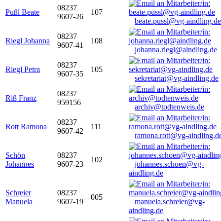
08237
Pußl Beate
107
9607-26
beate.pussl@vg-aindling.de
08237
Riegl Johanna
108
9607-41
johanna.riegl@aindling.de
08237
Riegl Petra
105
9607-35
sekretariat@vg-aindling.de
08237
Riß Franz
959156
archiv@todtenweis.de
08237
Rott Ramona
111
9607-42
ramona.rott@vg-aindling.d
Schön
08237
102
Johannes
9607-23
johannes.schoen@vg-
aindling.de
Schreier
08237
005
Manuela
9607-19
manuela.schreier@vg-
aindling.de