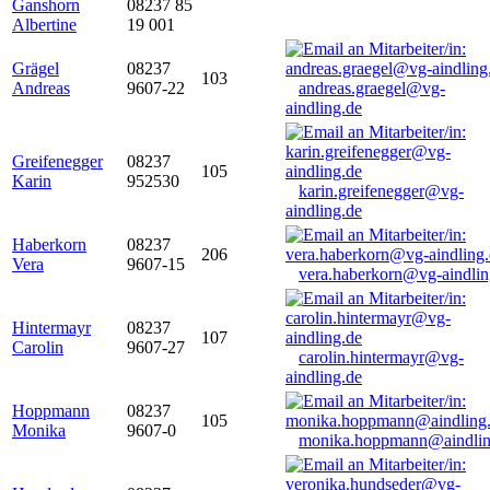
Ganshorn
08237 85
Albertine
19 001
Grägel
08237
103
Andreas
9607-22
andreas.graegel@vg-
aindling.de
Greifenegger
08237
105
Karin
952530
karin.greifenegger@vg-
aindling.de
Haberkorn
08237
206
Vera
9607-15
vera.haberkorn@vg-aindlin
Hintermayr
08237
107
Carolin
9607-27
carolin.hintermayr@vg-
aindling.de
Hoppmann
08237
105
Monika
9607-0
monika.hoppmann@aindlin