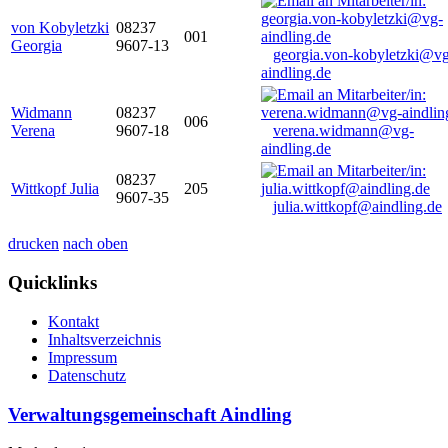
von Kobyletzki
08237
001
Georgia
9607-13
georgia.von-kobyletzki@vg
aindling.de
Widmann
08237
006
Verena
9607-18
verena.widmann@vg-
aindling.de
08237
Wittkopf Julia
205
9607-35
julia.wittkopf@aindling.de
drucken
nach oben
Quicklinks
Kontakt
Inhaltsverzeichnis
Impressum
Datenschutz
Verwaltungsgemeinschaft Aindling