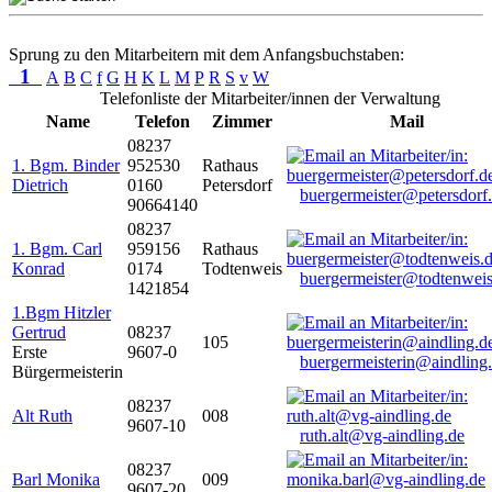
Sprung zu den Mitarbeitern mit dem Anfangsbuchstaben:
1
A
B
C
f
G
H
K
L
M
P
R
S
v
W
Telefonliste der Mitarbeiter/innen der Verwaltung
Name
Telefon
Zimmer
Mail
08237
1. Bgm. Binder
952530
Rathaus
Dietrich
0160
Petersdorf
buergermeister@petersdorf
90664140
08237
1. Bgm. Carl
959156
Rathaus
Konrad
0174
Todtenweis
buergermeister@todtenweis
1421854
1.Bgm Hitzler
Gertrud
08237
105
Erste
9607-0
buergermeisterin@aindling
Bürgermeisterin
08237
Alt Ruth
008
9607-10
ruth.alt@vg-aindling.de
08237
Barl Monika
009
9607-20