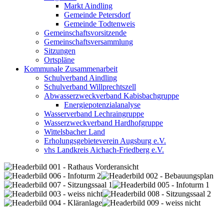
Markt Aindling
Gemeinde Petersdorf
Gemeinde Todtenweis
Gemeinschaftsvorsitzende
Gemeinschaftsversammlung
Sitzungen
Ortspläne
Kommunale Zusammenarbeit
Schulverband Aindling
Schulverband Willprechtszell
Abwasserzweckverband Kabisbachgruppe
Energiepotenzialanalyse
Wasserverband Lechraingruppe
Wasserzweckverband Hardhofgruppe
Wittelsbacher Land
Erholungsgebieteverein Augsburg e.V.
vhs Landkreis Aichach-Friedberg e.V.