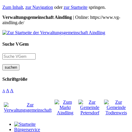
Zum Inhalt
,
zur Navigation
oder
zur Startseite
springen.
Verwaltungsgemeinschaft Aindling
| Online: https://www.vg-
aindling.de/
Suche VGem
suchen
Schriftgröße
A
A
A
Bürgerservice