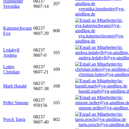
Hundseder
08237
207
Veronika
9607-14
veronika.hundseder@vg-
aindling.de
Katzenschwanz
08237
008
Eva
9607-29
eva.katzenschwanz@vg-
aindling.de
Ledabyll
08237
105
Andrea
9607-0
andrea.ledabyll@vg-aindli
Lottes
08237
109
Christian
9607-21
christian.lottes@vg-aindlin
08237
Marb Harald
108
9607-38
harald.marb@vg-aindling.d
08237
Peller Simone
105
959156
simone.peller@vg-aindling
08237
Posch Tanja
002
9607-40
tanja.posch@vg-aindling.d