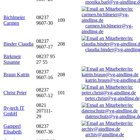
monika.barl@vg-aindling.d
Bichlmeier
08237
109
Carmen
9607-30
carmen.bichlmeier@vg-
aindling.de
08237
Binder Claudia
208
9607-17
claudia.binder@vg-aindling
Birkmeir
08237 95
Susanne
27 55
08237
Braun Katrin
208
9607-16
katrin.braun@vg-aindling.
08237
Christ Peter
101
9607-12
peter.christ@vg-aindling.de
0821
fly-tech IT
207111-
GmbH
29
datenschutz@vg-aindling.d
Gamperl
08237
Elisabeth
9607-36
archiv@aindling.de