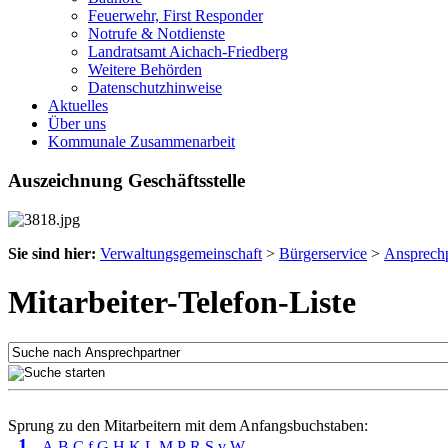
Feuerwehr, First Responder
Notrufe & Notdienste
Landratsamt Aichach-Friedberg
Weitere Behörden
Datenschutzhinweise
Aktuelles
Über uns
Kommunale Zusammenarbeit
Auszeichnung Geschäftsstelle
Sie sind hier:
Verwaltungsgemeinschaft
>
Bürgerservice
>
Ansprechp
Mitarbeiter-Telefon-Liste
Sprung zu den Mitarbeitern mit dem Anfangsbuchstaben:
1
A
B
C
f
G
H
K
L
M
P
R
S
v
W