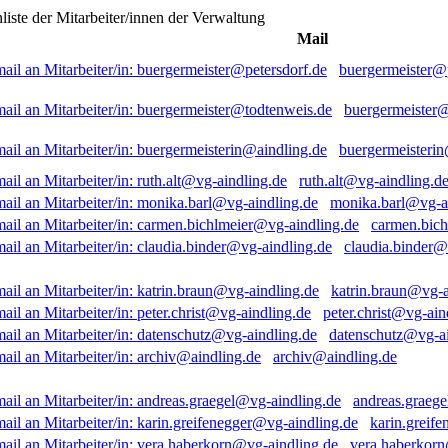
liste der Mitarbeiter/innen der Verwaltung
Mail
buergermeister@p
buergermeister
buergermeisterin
ruth.alt@vg-aindling.d
monika.barl@vg-a
carmen.bich
claudia.binder@
katrin.braun@vg-a
peter.christ@vg-ain
datenschutz@vg-ai
archiv@aindling.de
andreas.graeg
karin.greif
vera.haberkorn