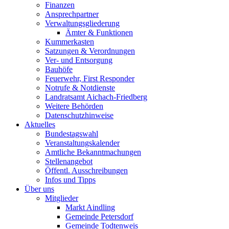
Finanzen
Ansprechpartner
Verwaltungsgliederung
Ämter & Funktionen
Kummerkasten
Satzungen & Verordnungen
Ver- und Entsorgung
Bauhöfe
Feuerwehr, First Responder
Notrufe & Notdienste
Landratsamt Aichach-Friedberg
Weitere Behörden
Datenschutzhinweise
Aktuelles
Bundestagswahl
Veranstaltungskalender
Amtliche Bekanntmachungen
Stellenangebot
Öffentl. Ausschreibungen
Infos und Tipps
Über uns
Mitglieder
Markt Aindling
Gemeinde Petersdorf
Gemeinde Todtenweis