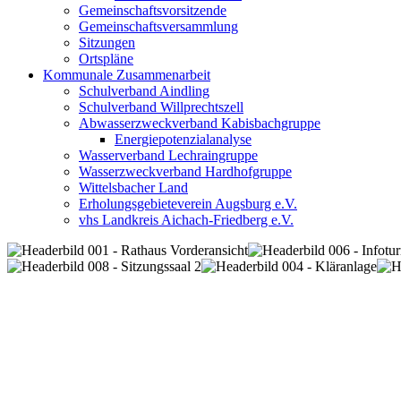
Gemeinschaftsvorsitzende
Gemeinschaftsversammlung
Sitzungen
Ortspläne
Kommunale Zusammenarbeit
Schulverband Aindling
Schulverband Willprechtszell
Abwasserzweckverband Kabisbachgruppe
Energiepotenzialanalyse
Wasserverband Lechraingruppe
Wasserzweckverband Hardhofgruppe
Wittelsbacher Land
Erholungsgebieteverein Augsburg e.V.
vhs Landkreis Aichach-Friedberg e.V.