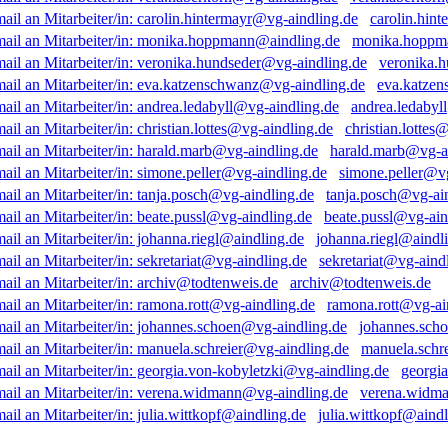
carolin.hin
monika.hoppm
veronika.
eva.katze
andrea.ledabyl
christian.lottes
harald.marb@vg-a
simone.peller@vg
tanja.posch@vg-ai
beate.pussl@vg-ain
johanna.riegl@aindl
sekretariat@vg-aind
archiv@todtenweis.de
ramona.rott@vg-ai
johannes.sch
manuela.schr
georgi
verena.widma
julia.wittkopf@aindl