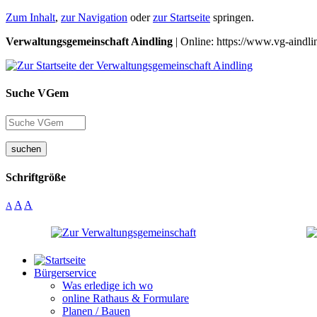
Zum Inhalt
,
zur Navigation
oder
zur Startseite
springen.
Verwaltungsgemeinschaft Aindling
| Online: https://www.vg-aindli
Suche VGem
suchen
Schriftgröße
A
A
A
Bürgerservice
Was erledige ich wo
online Rathaus & Formulare
Planen / Bauen