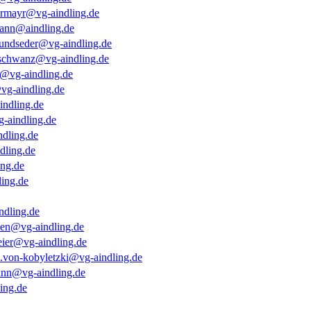
termayr@vg-aindling.de
ann@aindling.de
hundseder@vg-aindling.de
nschwanz@vg-aindling.de
l@vg-aindling.de
@vg-aindling.de
indling.de
-aindling.de
ndling.de
dling.de
ing.de
ling.de
ndling.de
oen@vg-aindling.de
eier@vg-aindling.de
a.von-kobyletzki@vg-aindling.de
nn@vg-aindling.de
ing.de