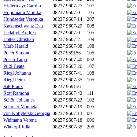
Hintermayr Carolin
08237 9607-27
107
Hoppmann Monika
08237 9607-0
105
Hundseder Veronika
08237 9607-14
207
Katzenschwanz Eva
08237 9607-29
008
Ledabyll Andrea
08237 9607-0
105
Lottes Christian
08237 9607-21
109
Marb Harald
08237 9607-38
108
Peller Simone
08237 959156
105
Posch Tanja
08237 9607-40
002
Pußl Beate
08237 9607-26
107
Riegl Johanna
08237 9607-41
108
Riegl Petra
08237 9607-35
105
Riß Franz
08237 959156
Rott Ramona
08237 9607-42
111
Schön Johannes
08237 9607-23
102
Schreier Manuela
08237 9607-19
005
von Kobyletzki Georgia
08237 9607-13
001
Widmann Verena
08237 9607-18
006
Wittkopf Julia
08237 9607-35
205