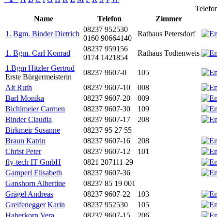
Telefon
Name
Telefon
Zimmer
08237 952530
1. Bgm. Binder Dietrich
Rathaus Petersdorf
0160 90664140
08237 959156
1. Bgm. Carl Konrad
Rathaus Todtenweis
0174 1421854
1.Bgm Hitzler Gertrud
08237 9607-0
105
Erste Bürgermeisterin
Alt Ruth
08237 9607-10
008
Barl Monika
08237 9607-20
009
Bichlmeier Carmen
08237 9607-30
109
Binder Claudia
08237 9607-17
208
Birkmeir Susanne
08237 95 27 55
Braun Katrin
08237 9607-16
208
Christ Peter
08237 9607-12
101
fly-tech IT GmbH
0821 207111-29
Gamperl Elisabeth
08237 9607-36
Ganshorn Albertine
08237 85 19 001
Grägel Andreas
08237 9607-22
103
Greifenegger Karin
08237 952530
105
Haberkorn Vera
08237 9607-15
206