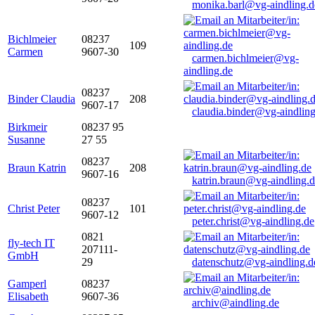
monika.barl@vg-aindling.d
Bichlmeier
08237
109
Carmen
9607-30
carmen.bichlmeier@vg-
aindling.de
08237
Binder Claudia
208
9607-17
claudia.binder@vg-aindling
Birkmeir
08237 95
Susanne
27 55
08237
Braun Katrin
208
9607-16
katrin.braun@vg-aindling.
08237
Christ Peter
101
9607-12
peter.christ@vg-aindling.de
0821
fly-tech IT
207111-
GmbH
29
datenschutz@vg-aindling.d
Gamperl
08237
Elisabeth
9607-36
archiv@aindling.de