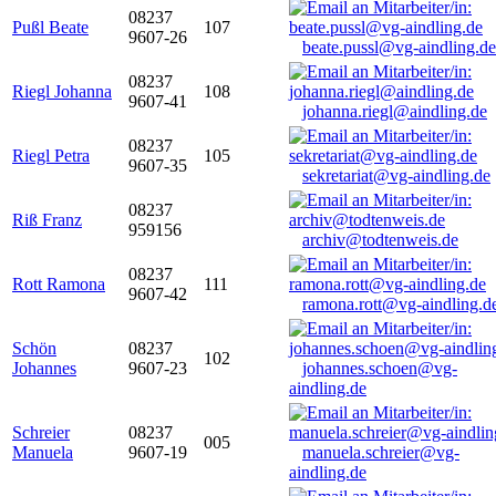
08237
Pußl Beate
107
9607-26
beate.pussl@vg-aindling.de
08237
Riegl Johanna
108
9607-41
johanna.riegl@aindling.de
08237
Riegl Petra
105
9607-35
sekretariat@vg-aindling.de
08237
Riß Franz
959156
archiv@todtenweis.de
08237
Rott Ramona
111
9607-42
ramona.rott@vg-aindling.d
Schön
08237
102
Johannes
9607-23
johannes.schoen@vg-
aindling.de
Schreier
08237
005
Manuela
9607-19
manuela.schreier@vg-
aindling.de