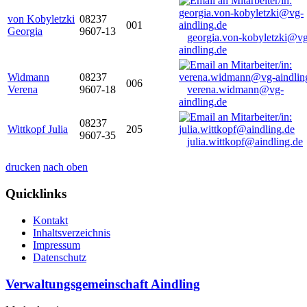
von Kobyletzki
08237
001
Georgia
9607-13
georgia.von-kobyletzki@vg
aindling.de
Widmann
08237
006
Verena
9607-18
verena.widmann@vg-
aindling.de
08237
Wittkopf Julia
205
9607-35
julia.wittkopf@aindling.de
drucken
nach oben
Quicklinks
Kontakt
Inhaltsverzeichnis
Impressum
Datenschutz
Verwaltungsgemeinschaft Aindling