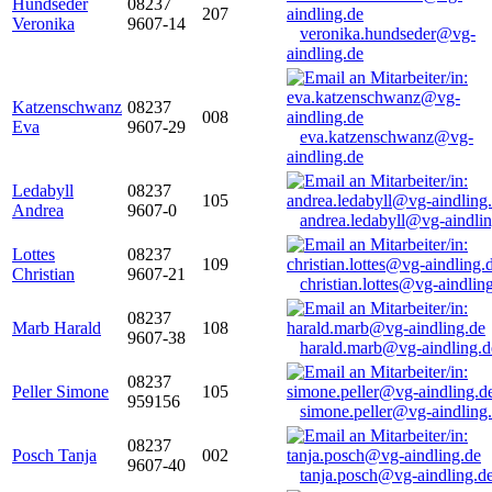
Hundseder
08237
207
Veronika
9607-14
veronika.hundseder@vg-
aindling.de
Katzenschwanz
08237
008
Eva
9607-29
eva.katzenschwanz@vg-
aindling.de
Ledabyll
08237
105
Andrea
9607-0
andrea.ledabyll@vg-aindli
Lottes
08237
109
Christian
9607-21
christian.lottes@vg-aindlin
08237
Marb Harald
108
9607-38
harald.marb@vg-aindling.d
08237
Peller Simone
105
959156
simone.peller@vg-aindling
08237
Posch Tanja
002
9607-40
tanja.posch@vg-aindling.d