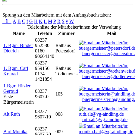
Sprung zu den Mitarbeitern mit dem Anfangsbuchstaben:
1
A
B
C
f
G
H
K
L
M
P
R
S
v
W
Telefonliste der Mitarbeiter/innen der Verwaltung
Name
Telefon
Zimmer
Mail
08237
1. Bgm. Binder
952530
Rathaus
Dietrich
0160
Petersdorf
buergermeister@petersdorf
90664140
08237
1. Bgm. Carl
959156
Rathaus
Konrad
0174
Todtenweis
buergermeister@todtenweis
1421854
1.Bgm Hitzler
Gertrud
08237
105
Erste
9607-0
buergermeisterin@aindling
Bürgermeisterin
08237
Alt Ruth
008
9607-10
ruth.alt@vg-aindling.de
08237
Barl Monika
009
9607-20