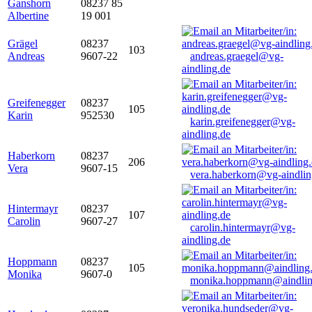
Ganshorn
08237 85
Albertine
19 001
Grägel
08237
103
Andreas
9607-22
andreas.graegel@vg-
aindling.de
Greifenegger
08237
105
Karin
952530
karin.greifenegger@vg-
aindling.de
Haberkorn
08237
206
Vera
9607-15
vera.haberkorn@vg-aindlin
Hintermayr
08237
107
Carolin
9607-27
carolin.hintermayr@vg-
aindling.de
Hoppmann
08237
105
Monika
9607-0
monika.hoppmann@aindlin