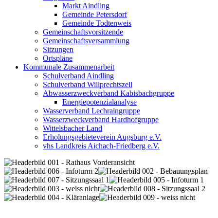
Markt Aindling
Gemeinde Petersdorf
Gemeinde Todtenweis
Gemeinschaftsvorsitzende
Gemeinschaftsversammlung
Sitzungen
Ortspläne
Kommunale Zusammenarbeit
Schulverband Aindling
Schulverband Willprechtszell
Abwasserzweckverband Kabisbachgruppe
Energiepotenzialanalyse
Wasserverband Lechraingruppe
Wasserzweckverband Hardhofgruppe
Wittelsbacher Land
Erholungsgebieteverein Augsburg e.V.
vhs Landkreis Aichach-Friedberg e.V.