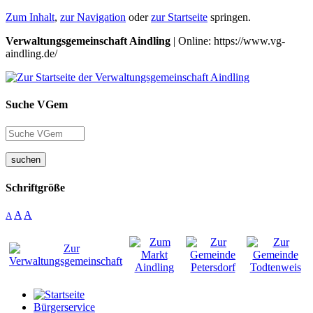
Zum Inhalt
,
zur Navigation
oder
zur Startseite
springen.
Verwaltungsgemeinschaft Aindling
| Online: https://www.vg-
aindling.de/
Suche VGem
suchen
Schriftgröße
A
A
A
Bürgerservice