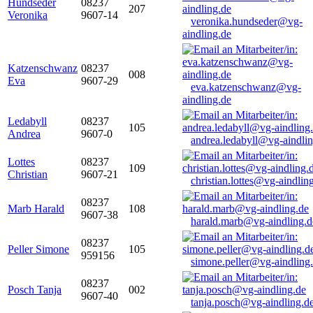
Hundseder
08237
207
Veronika
9607-14
veronika.hundseder@vg-
aindling.de
Katzenschwanz
08237
008
Eva
9607-29
eva.katzenschwanz@vg-
aindling.de
Ledabyll
08237
105
Andrea
9607-0
andrea.ledabyll@vg-aindli
Lottes
08237
109
Christian
9607-21
christian.lottes@vg-aindlin
08237
Marb Harald
108
9607-38
harald.marb@vg-aindling.d
08237
Peller Simone
105
959156
simone.peller@vg-aindling
08237
Posch Tanja
002
9607-40
tanja.posch@vg-aindling.d