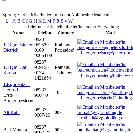
Sprung zu den Mitarbeitern mit dem Anfangsbuchstaben:
1
A
B
C
f
G
H
K
L
M
P
R
S
v
W
Telefonliste der Mitarbeiter/innen der Verwaltung
Name
Telefon
Zimmer
Mail
08237
1. Bgm. Binder
952530
Rathaus
Dietrich
0160
Petersdorf
buergermeister@petersdorf
90664140
08237
1. Bgm. Carl
959156
Rathaus
Konrad
0174
Todtenweis
buergermeister@todtenweis
1421854
1.Bgm Hitzler
Gertrud
08237
105
Erste
9607-0
buergermeisterin@aindling
Bürgermeisterin
08237
Alt Ruth
008
9607-10
ruth.alt@vg-aindling.de
08237
Barl Monika
009
9607-20