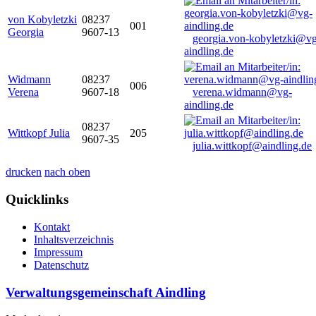
von Kobyletzki
08237
001
Georgia
9607-13
georgia.von-kobyletzki@vg
aindling.de
Widmann
08237
006
Verena
9607-18
verena.widmann@vg-
aindling.de
08237
Wittkopf Julia
205
9607-35
julia.wittkopf@aindling.de
drucken
nach oben
Quicklinks
Kontakt
Inhaltsverzeichnis
Impressum
Datenschutz
Verwaltungsgemeinschaft Aindling