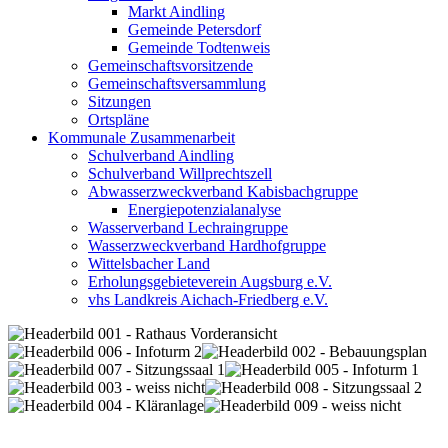
Markt Aindling
Gemeinde Petersdorf
Gemeinde Todtenweis
Gemeinschaftsvorsitzende
Gemeinschaftsversammlung
Sitzungen
Ortspläne
Kommunale Zusammenarbeit
Schulverband Aindling
Schulverband Willprechtszell
Abwasserzweckverband Kabisbachgruppe
Energiepotenzialanalyse
Wasserverband Lechraingruppe
Wasserzweckverband Hardhofgruppe
Wittelsbacher Land
Erholungsgebieteverein Augsburg e.V.
vhs Landkreis Aichach-Friedberg e.V.