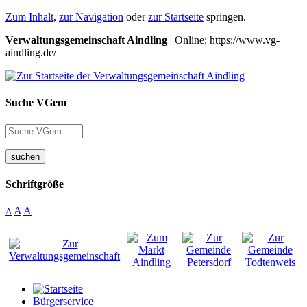
Zum Inhalt
,
zur Navigation
oder
zur Startseite
springen.
Verwaltungsgemeinschaft Aindling
| Online: https://www.vg-
aindling.de/
Suche VGem
suchen
Schriftgröße
A
A
A
Bürgerservice