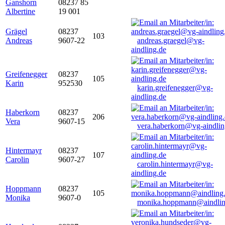
Ganshorn
08237 85
Albertine
19 001
Grägel
08237
103
Andreas
9607-22
andreas.graegel@vg-
aindling.de
Greifenegger
08237
105
Karin
952530
karin.greifenegger@vg-
aindling.de
Haberkorn
08237
206
Vera
9607-15
vera.haberkorn@vg-aindlin
Hintermayr
08237
107
Carolin
9607-27
carolin.hintermayr@vg-
aindling.de
Hoppmann
08237
105
Monika
9607-0
monika.hoppmann@aindlin