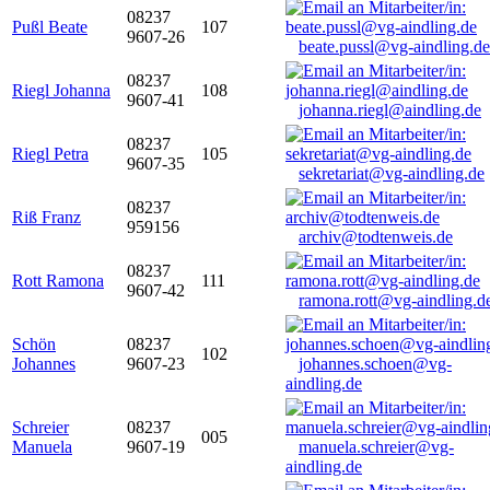
08237
Pußl Beate
107
9607-26
beate.pussl@vg-aindling.de
08237
Riegl Johanna
108
9607-41
johanna.riegl@aindling.de
08237
Riegl Petra
105
9607-35
sekretariat@vg-aindling.de
08237
Riß Franz
959156
archiv@todtenweis.de
08237
Rott Ramona
111
9607-42
ramona.rott@vg-aindling.d
Schön
08237
102
Johannes
9607-23
johannes.schoen@vg-
aindling.de
Schreier
08237
005
Manuela
9607-19
manuela.schreier@vg-
aindling.de