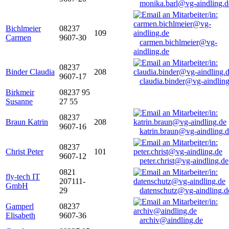
monika.barl@vg-aindling.d
Bichlmeier
08237
109
Carmen
9607-30
carmen.bichlmeier@vg-
aindling.de
08237
Binder Claudia
208
9607-17
claudia.binder@vg-aindling
Birkmeir
08237 95
Susanne
27 55
08237
Braun Katrin
208
9607-16
katrin.braun@vg-aindling.
08237
Christ Peter
101
9607-12
peter.christ@vg-aindling.de
0821
fly-tech IT
207111-
GmbH
29
datenschutz@vg-aindling.d
Gamperl
08237
Elisabeth
9607-36
archiv@aindling.de