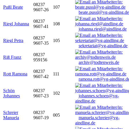
08237
Pußl Beate
107
9607-26
beate.pussl@vg-aindling.de
08237
Riegl Johanna
108
9607-41
johanna.riegl@aindling.de
08237
Riegl Petra
105
9607-35
sekretariat@vg-aindling.de
08237
Riß Franz
959156
archiv@todtenweis.de
08237
Rott Ramona
111
9607-42
ramona.rott@vg-aindling.d
Schön
08237
102
Johannes
9607-23
johannes.schoen@vg-
aindling.de
Schreier
08237
005
Manuela
9607-19
manuela.schreier@vg-
aindling.de