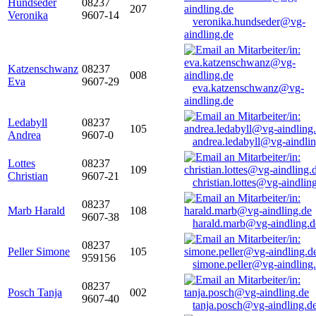
Hundseder
08237
207
Veronika
9607-14
veronika.hundseder@vg-
aindling.de
Katzenschwanz
08237
008
Eva
9607-29
eva.katzenschwanz@vg-
aindling.de
Ledabyll
08237
105
Andrea
9607-0
andrea.ledabyll@vg-aindli
Lottes
08237
109
Christian
9607-21
christian.lottes@vg-aindlin
08237
Marb Harald
108
9607-38
harald.marb@vg-aindling.d
08237
Peller Simone
105
959156
simone.peller@vg-aindling
08237
Posch Tanja
002
9607-40
tanja.posch@vg-aindling.d