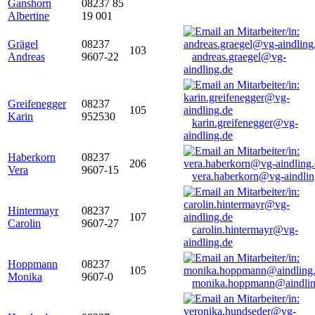
Ganshorn
08237 85
Albertine
19 001
Grägel
08237
103
Andreas
9607-22
andreas.graegel@vg-
aindling.de
Greifenegger
08237
105
Karin
952530
karin.greifenegger@vg-
aindling.de
Haberkorn
08237
206
Vera
9607-15
vera.haberkorn@vg-aindlin
Hintermayr
08237
107
Carolin
9607-27
carolin.hintermayr@vg-
aindling.de
Hoppmann
08237
105
Monika
9607-0
monika.hoppmann@aindlin