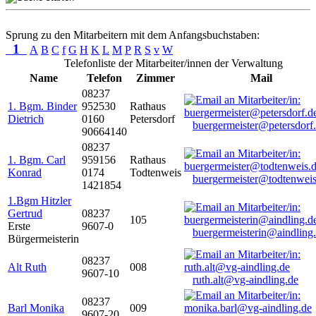
Sprung zu den Mitarbeitern mit dem Anfangsbuchstaben:
1
A
B
C
f
G
H
K
L
M
P
R
S
v
W
Telefonliste der Mitarbeiter/innen der Verwaltung
Name
Telefon
Zimmer
Mail
08237
1. Bgm. Binder
952530
Rathaus
Dietrich
0160
Petersdorf
buergermeister@petersdorf
90664140
08237
1. Bgm. Carl
959156
Rathaus
Konrad
0174
Todtenweis
buergermeister@todtenweis
1421854
1.Bgm Hitzler
Gertrud
08237
105
Erste
9607-0
buergermeisterin@aindling
Bürgermeisterin
08237
Alt Ruth
008
9607-10
ruth.alt@vg-aindling.de
08237
Barl Monika
009
9607-20