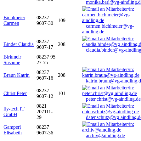
monika.barl@vg-aindling.d
Bichlmeier
08237
109
Carmen
9607-30
carmen.bichlmeier@vg-
aindling.de
08237
Binder Claudia
208
9607-17
claudia.binder@vg-aindling
Birkmeir
08237 95
Susanne
27 55
08237
Braun Katrin
208
9607-16
katrin.braun@vg-aindling.
08237
Christ Peter
101
9607-12
peter.christ@vg-aindling.de
0821
fly-tech IT
207111-
GmbH
29
datenschutz@vg-aindling.d
Gamperl
08237
Elisabeth
9607-36
archiv@aindling.de