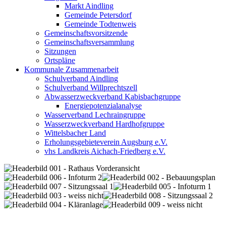
Markt Aindling
Gemeinde Petersdorf
Gemeinde Todtenweis
Gemeinschaftsvorsitzende
Gemeinschaftsversammlung
Sitzungen
Ortspläne
Kommunale Zusammenarbeit
Schulverband Aindling
Schulverband Willprechtszell
Abwasserzweckverband Kabisbachgruppe
Energiepotenzialanalyse
Wasserverband Lechraingruppe
Wasserzweckverband Hardhofgruppe
Wittelsbacher Land
Erholungsgebieteverein Augsburg e.V.
vhs Landkreis Aichach-Friedberg e.V.