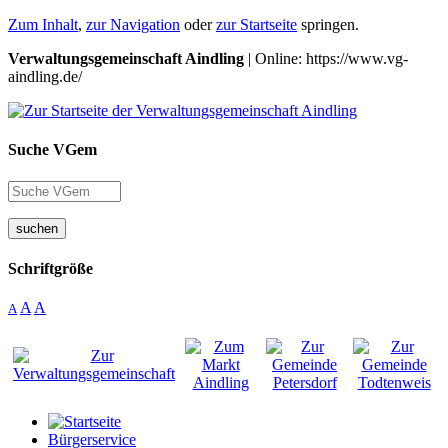
Zum Inhalt
,
zur Navigation
oder
zur Startseite
springen.
Verwaltungsgemeinschaft Aindling
| Online: https://www.vg-
aindling.de/
Suche VGem
suchen
Schriftgröße
A
A
A
Bürgerservice