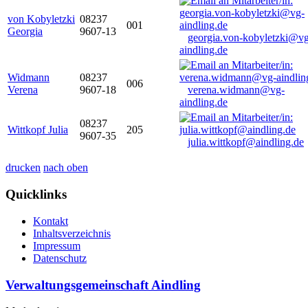
von Kobyletzki
08237
001
Georgia
9607-13
georgia.von-kobyletzki@vg
aindling.de
Widmann
08237
006
Verena
9607-18
verena.widmann@vg-
aindling.de
08237
Wittkopf Julia
205
9607-35
julia.wittkopf@aindling.de
drucken
nach oben
Quicklinks
Kontakt
Inhaltsverzeichnis
Impressum
Datenschutz
Verwaltungsgemeinschaft Aindling